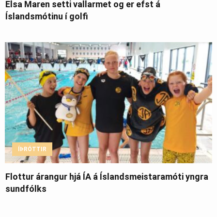
Elsa Maren setti vallarmet og er efst á
Íslandsmótinu í golfi
ÍÞRÓTTIR
Flottur árangur hjá ÍA á Íslandsmeistaramóti yngra
sundfólks