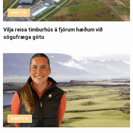
FRÉTTIR
Vilja reisa timburhús á fjórum hæðum við
sögufræga götu
ÍÞRÓTTIR