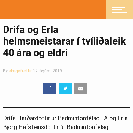
Heilsueflandi samfélag
Drífa og Erla
Pistlar
heimsmeistarar í tvíliðaleik
40 ára og eldri
Greinasafn
By
skagafrettir
12. ágúst, 2019
Ljósmyndasafn
Drífa Harðardóttir úr Badmintonfélagi ÍA og Erla
Björg Hafsteinsdóttir úr Badmintonfélagi