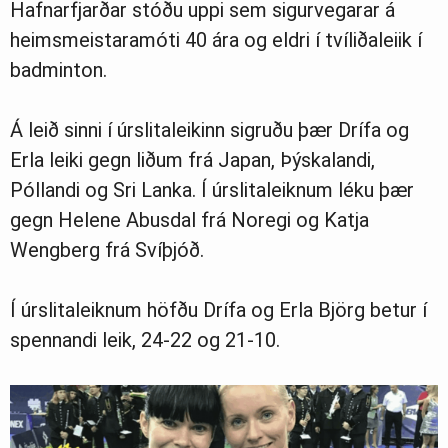
Hafnarfjarðar stóðu uppi sem sigurvegarar á
heimsmeistaramóti 40 ára og eldri í tvíliðaleiik í
badminton.
Á leið sinni í úrslitaleikinn sigruðu þær Drífa og
Erla leiki gegn liðum frá Japan, Þýskalandi,
Póllandi og Sri Lanka. Í úrslitaleiknum léku þær
gegn Helene Abusdal frá Noregi og Katja
Wengberg frá Svíþjóð.
Í úrslitaleiknum höfðu Drífa og Erla Björg betur í
spennandi leik, 24-22 og 21-10.