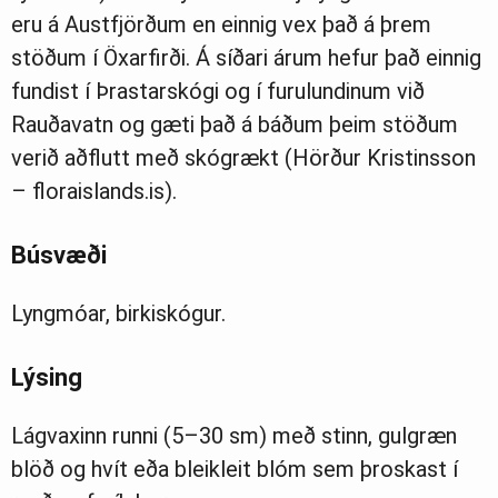
eru á Austfjörðum en einnig vex það á þrem
stöðum í Öxarfirði. Á síðari árum hefur það einnig
fundist í Þrastarskógi og í furulundinum við
Rauðavatn og gæti það á báðum þeim stöðum
verið aðflutt með skógrækt (Hörður Kristinsson
– floraislands.is).
Búsvæði
Lyngmóar, birkiskógur.
Lýsing
Lágvaxinn runni (5–30 sm) með stinn, gulgræn
blöð og hvít eða bleikleit blóm sem þroskast í