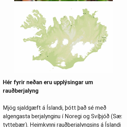
Hér fyrir neðan eru upplýsingar um
rauðberjalyng
Mjög sjaldgæft á Íslandi, þótt það sé með
algengasta berjalynginu í Noregi og Svíþjóð (Sæ:
tyttebær). Heimkynni rauðberjalyngsins á Íslandi