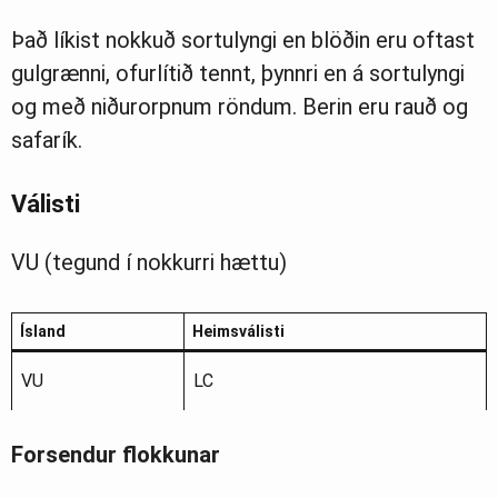
Það líkist nokkuð sortulyngi en blöðin eru oftast
gulgrænni, ofurlítið tennt, þynnri en á sortulyngi
og með niðurorpnum röndum. Berin eru rauð og
safarík.
Válisti
VU (tegund í nokkurri hættu)
Ísland
Heimsválisti
VU
LC
Forsendur flokkunar