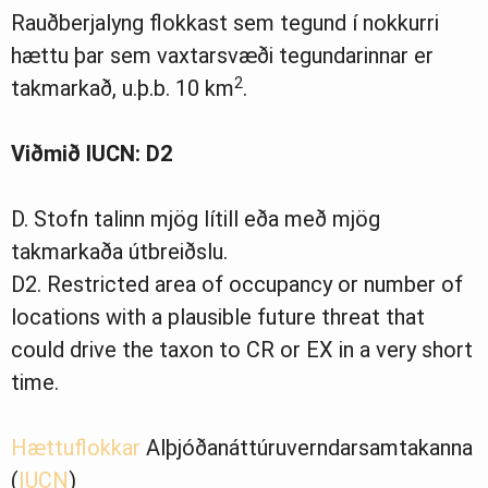
Rauðberjalyng flokkast sem tegund í nokkurri
hættu þar sem vaxtarsvæði tegundarinnar er
2
takmarkað, u.þ.b. 10 km
.
Viðmið IUCN: D2
D. Stofn talinn mjög lítill eða með mjög
takmarkaða útbreiðslu.
D2. Restricted area of occupancy or number of
locations with a plausible future threat that
could drive the taxon to CR or EX in a very short
time.
Hættuflokkar
Alþjóðanáttúruverndarsamtakanna
(
IUCN
)