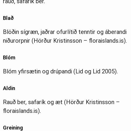
rauð, safarík ber.
Blað
Blöðin sígræn, jaðrar ofurlítið tenntir og áberandi
niðurorpnir (Hörður Kristinsson – floraislands.is).
Blóm
Blóm yfirsætin og drúpandi (Lid og Lid 2005).
Aldin
Rauð ber, safarík og æt (Hörður Kristinsson –
floraislands.is).
Greining