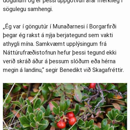
dögunum og er þessi uppgötvun afar merkileg í
sögulegu samhengi.
„Ég var í göngutúr í Munaðarnesi í Borgarfirði
þegar ég rakst á nýja berjategund sem vakti
athygli mína. Samkvæmt upplýsingum frá
Náttúrufræðistofnun hefur þessi tegund ekki
verið skráð áður á þessum slóðum eða hérna
megin á landinu,“ segir Benedikt við Skagafréttir.