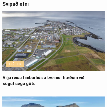
Svipað efni
FRÉTTIR
Vilja reisa timburhús á tveimur hæðum við
sögufræga götu