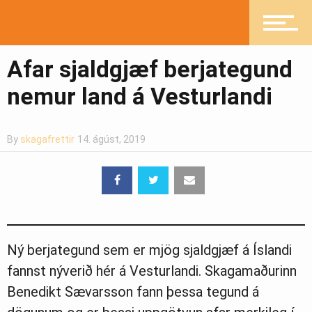
Ljósmyndasafn
Afar sjaldgjæf berjategund
nemur land á Vesturlandi
By
skagafrettir
14. ágúst, 2019
Ný berjategund sem er mjög sjaldgjæf á Íslandi
fannst nýverið hér á Vesturlandi. Skagamaðurinn
Benedikt Sævarsson fann þessa tegund á