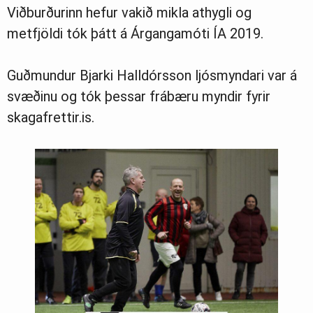
Viðburðurinn hefur vakið mikla athygli og
metfjöldi tók þátt á Árgangamóti ÍA 2019.
Guðmundur Bjarki Halldórsson ljósmyndari var á
svæðinu og tók þessar frábæru myndir fyrir
skagafrettir.is.