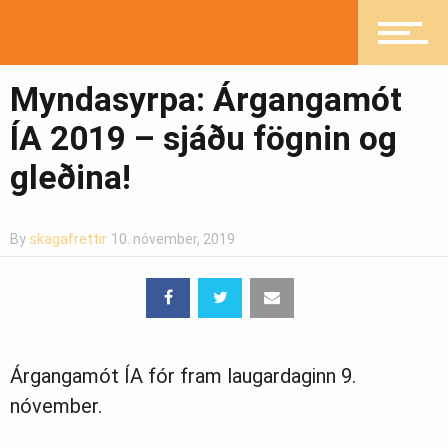
Myndasyrpa: Árgangamót
ÍA 2019 – sjáðu fögnin og
gleðina!
By
skagafrettir
10. nóvember, 2019
Árgangamót ÍA fór fram laugardaginn 9.
nóvember.