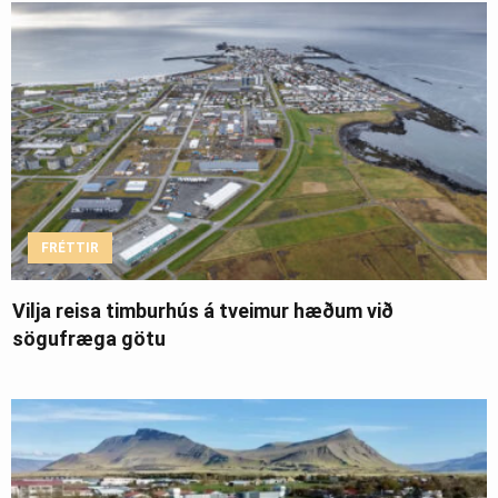
FRÉTTIR
Vilja reisa timburhús á tveimur hæðum við
sögufræga götu