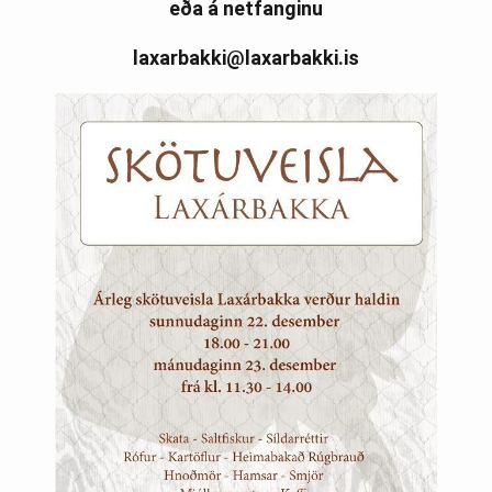
eða á netfanginu
laxarbakki@laxarbakki.is