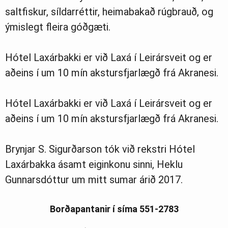
saltfiskur, síldarréttir, heimabakað rúgbrauð, og
ýmislegt fleira góðgæti.
Hótel Laxárbakki er við Laxá í Leirársveit og er
aðeins í um 10 mín akstursfjarlægð frá Akranesi.
Hótel Laxárbakki er við Laxá í Leirársveit og er
aðeins í um 10 mín akstursfjarlægð frá Akranesi.
Brynjar S. Sigurðarson tók við rekstri Hótel
Laxárbakka ásamt eiginkonu sinni, Heklu
Gunnarsdóttur um mitt sumar árið 2017.
Borðapantanir í síma 551-2783