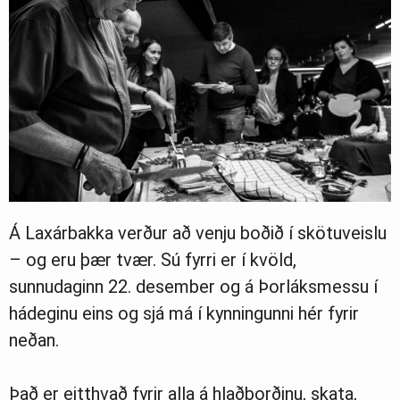
Á Laxárbakka verður að venju boðið í skötuveislu
– og eru þær tvær. Sú fyrri er í kvöld,
sunnudaginn 22. desember og á Þorláksmessu í
hádeginu eins og sjá má í kynningunni hér fyrir
neðan.
Það er eitthvað fyrir alla á hlaðborðinu, skata,