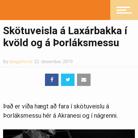
Mannlíf
Skötuveisla á Laxárbakka í
kvöld og á Þorláksmessu
Heilsueflandi samfélag
By
skagafrettir
22. desember, 2019
Pistlar
Það er víða hægt að fara í skötuveislu á
Greinasafn
Þorláksmessu hér á Akranesi og í nágrenni.
Ljósmyndasafn