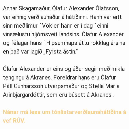
Annar Skagamaður, Ólafur Alexander Ólafsson,
var einnig verðlaunaður á hátíðinni. Hann var eitt
sinn meðlimur í Vök en hann er í dag í einni
vinsælustu hljómsveit landsins. Ólafur Alexander
og félagar hans í Hipsumhaps áttu rokklag ársins
en það var lagið „Fyrsta ástin.“
Ólafur Alexander er eins og áður segir með mikla
tengingu á Akranes. Foreldrar hans eru Ólafur
Páll Gunnarsson útvarpsmaður og Stella María
Arinbjargardóttir, sem eru búsett á Akranesi.
Nánar má lesa um tónlistarverðlaunahátíðina á
vef RÚV.