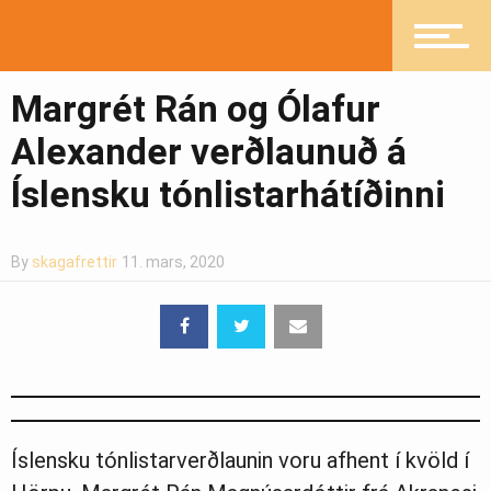
Íþróttir
Margrét Rán og Ólafur
Mannlíf
Alexander verðlaunuð á
Íslensku tónlistarhátíðinni
Heilsueflandi samfélag
By
skagafrettir
11. mars, 2020
Pistlar
Greinasafn
Íslensku tónlistarverðlaunin voru afhent í kvöld í