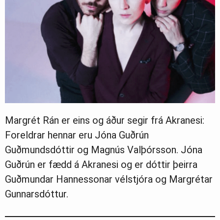
Margrét Rán er eins og áður segir frá Akranesi:
Foreldrar hennar eru Jóna Guðrún
Guðmundsdóttir og Magnús Valþórsson. Jóna
Guðrún er fædd á Akranesi og er dóttir þeirra
Guðmundar Hannessonar vélstjóra og Margrétar
Gunnarsdóttur.