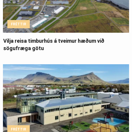
FRÉTTIR
Vilja reisa timburhús á tveimur hæðum við
sögufræga götu
FRÉTTIR