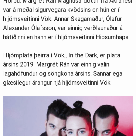
Hörpu. Margrét Rán Magnúsardóttir frá Akranesi
Ljósmyndasafn
var á meðal sigurvegara kvödsins en hún er í
hljómsveitinni Vök. Annar Skagamaður, Ólafur
Alexander Ólafsson, var einnig verðlaunaður á
hátíðinni en hann er í hljómsveitinni Hipsumhaps
Hljómplata þeirra í Vök,, In the Dark, er plata
ársins 2019. Margrét Rán var einnig valin
lagahöfundur og söngkona ársins. Sannarlega
glæsilegur árangur hjá hljómsveitinni Vök