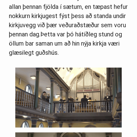
allan þennan fjölda í sætum, en tæpast hefur
nokkurn kirkjugest fýst þess að standa undir
kirkjuvegg við þær veðuraðstæður sem voru
þennan dag.Þetta var þó hátíðleg stund og
öllum bar saman um að hin nýja kirkja væri
glæsilegt guðshús.