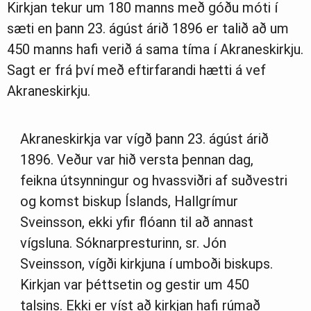
Kirkjan tekur um 180 manns með góðu móti í
sæti en þann 23. ágúst árið 1896 er talið að um
450 manns hafi verið á sama tíma í Akraneskirkju.
Sagt er frá því með eftirfarandi hætti á vef
Akraneskirkju.
Akraneskirkja var vígð þann 23. ágúst árið
1896. Veður var hið versta þennan dag,
feikna útsynningur og hvassviðri af suðvestri
og komst biskup Íslands, Hallgrímur
Sveinsson, ekki yfir flóann til að annast
vígsluna. Sóknarpresturinn, sr. Jón
Sveinsson, vígði kirkjuna í umboði biskups.
Kirkjan var þéttsetin og gestir um 450
talsins. Ekki er víst að kirkjan hafi rúmað