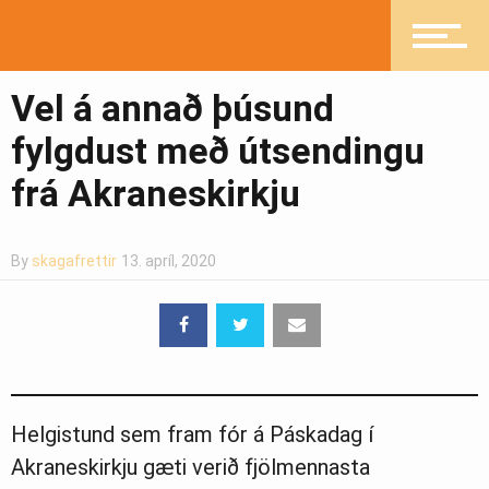
Heilsueflandi samfélag
Vel á annað þúsund
Pistlar
fylgdust með útsendingu
frá Akraneskirkju
Greinasafn
By
skagafrettir
13. apríl, 2020
Ljósmyndasafn
Helgistund sem fram fór á Páskadag í
Akraneskirkju gæti verið fjölmennasta