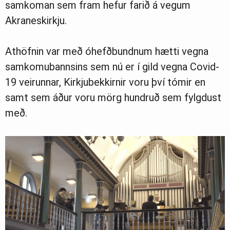
samkoman sem fram hefur farið á vegum
Akraneskirkju.
Athöfnin var með óhefðbundnum hætti vegna
samkomubannsins sem nú er í gild vegna Covid-
19 veirunnar, Kirkjubekkirnir voru því tómir en
samt sem áður voru mörg hundruð sem fylgdust
með.