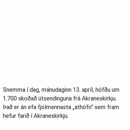
Snemma í dag, mánudaginn 13. apríl, höfðu um
1.700 skoðað útsendinguna frá Akraneskirkju.
Það er án efa fjölmennasta „athöfn“ sem fram
hefur farið í Akraneskirkju.