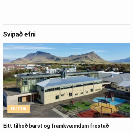
Svipað efni
FRÉTTIR
Eitt tilboð barst og framkvæmdum frestað