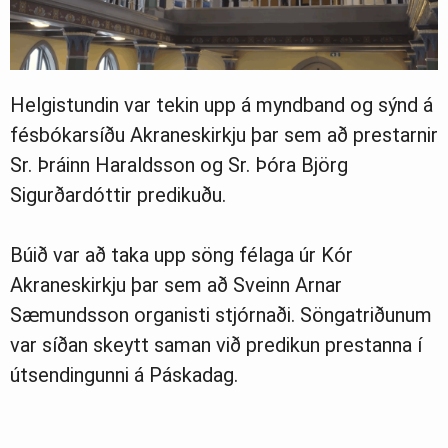
Helgistundin var tekin upp á myndband og sýnd á
fésbókarsíðu Akraneskirkju þar sem að prestarnir
Sr. Þráinn Haraldsson og Sr. Þóra Björg
Sigurðardóttir predikuðu.
Búið var að taka upp söng félaga úr Kór
Akraneskirkju þar sem að Sveinn Arnar
Sæmundsson organisti stjórnaði. Söngatriðunum
var síðan skeytt saman við predikun prestanna í
útsendingunni á Páskadag.