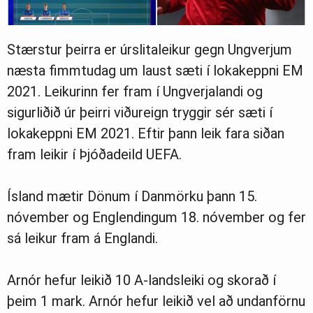
Stærstur þeirra er úrslitaleikur gegn Ungverjum
næsta fimmtudag um laust sæti í lokakeppni EM
2021. Leikurinn fer fram í Ungverjalandi og
sigurliðið úr þeirri viðureign tryggir sér sæti í
lokakeppni EM 2021. Eftir þann leik fara siðan
fram leikir í Þjóðadeild UEFA.
Ísland mætir Dönum í Danmörku þann 15.
nóvember og Englendingum 18. nóvember og fer
sá leikur fram á Englandi.
Arnór hefur leikið 10 A-landsleiki og skorað í
þeim 1 mark. Arnór hefur leikið vel að undanförnu