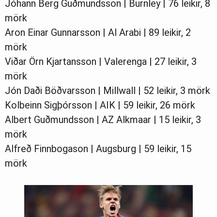
Jóhann Berg Guðmundsson | Burnley | 76 leikir, 8
mörk
Aron Einar Gunnarsson | Al Arabi | 89 leikir, 2
mörk
Viðar Örn Kjartansson | Valerenga | 27 leikir, 3
mörk
Jón Daði Böðvarsson | Millwall | 52 leikir, 3 mörk
Kolbeinn Sigþórsson | AIK | 59 leikir, 26 mörk
Albert Guðmundsson | AZ Alkmaar | 15 leikir, 3
mörk
Alfreð Finnbogason | Augsburg | 59 leikir, 15
mörk