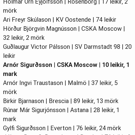
Hólmar Örn Eyjólfsson | Rosenborg | 17 leikir, 2
mörk
Ari Freyr Skúlason | KV Oostende | 74 leikir
Hörður Björgvin Magnússon | CSKA Moscow |
32 leikir, 2 mörk
Guðlaugur Victor Pálsson | SV Darmstadt 98 | 20
leikir
Arnór Sigurðsson | CSKA Moscow | 10 leikir, 1
mark
Arnór Ingvi Traustason | Malmö | 37 leikir, 5
mörk
Birkir Bjarnason | Brescia | 89 leikir, 13 mörk
Rúnar Már Sigurjónsson | Astana | 28 leikir, 1
mark
Gylfi Sigurðsson | Everton | 76 leikir, 24 mörk