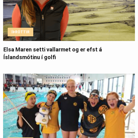
ÍÞRÓTTIR
Elsa Maren setti vallarmet og er efst á
Íslandsmótinu í golfi