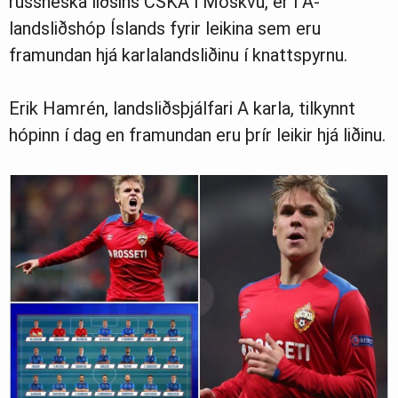
rússneska liðsins CSKA í Moskvu, er í A-
landsliðshóp Íslands fyrir leikina sem eru
framundan hjá karlalandsliðinu í knattspyrnu.
Erik Hamrén, landsliðsþjálfari A karla, tilkynnt
hópinn í dag en framundan eru þrír leikir hjá liðinu.