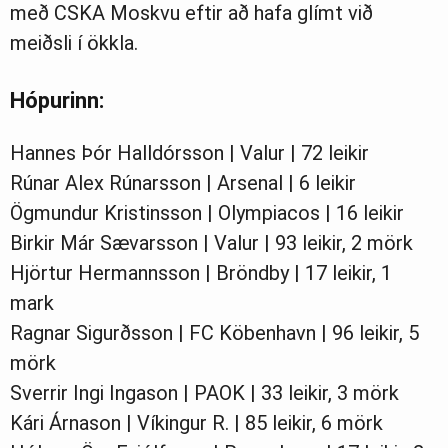
með CSKA Moskvu eftir að hafa glímt við
meiðsli í ökkla.
Hópurinn:
Hannes Þór Halldórsson | Valur | 72 leikir
Rúnar Alex Rúnarsson | Arsenal | 6 leikir
Ögmundur Kristinsson | Olympiacos | 16 leikir
Birkir Már Sævarsson | Valur | 93 leikir, 2 mörk
Hjörtur Hermannsson | Bröndby | 17 leikir, 1
mark
Ragnar Sigurðsson | FC Köbenhavn | 96 leikir, 5
mörk
Sverrir Ingi Ingason | PAOK | 33 leikir, 3 mörk
Kári Árnason | Víkingur R. | 85 leikir, 6 mörk