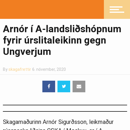
Mannlíf
Arnór í A-landsliðshópnum
Heilsueflandi samfélag
fyrir úrslitaleikinn gegn
Ungverjum
Pistlar
By
skagafrettir
6. nóvember, 2020
Greinasafn
Ljósmyndasafn
Skagamaðurinn Arnór Sigurðsson, leikmaður