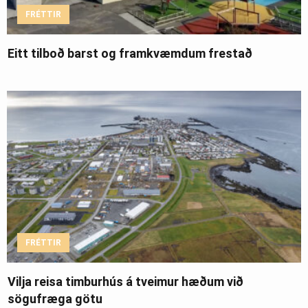
FRÉTTIR
Eitt tilboð barst og framkvæmdum frestað
FRÉTTIR
Vilja reisa timburhús á tveimur hæðum við
sögufræga götu