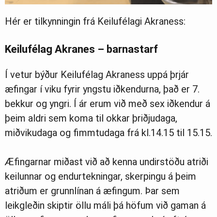
Hér er tilkynningin frá Keilufélagi Akraness:
Keilufélag Akranes – barnastarf
Í vetur býður Keilufélag Akraness uppá þrjár
æfingar í viku fyrir yngstu iðkendurna, það er 7.
bekkur og yngri. Í ár erum við með sex iðkendur á
þeim aldri sem koma til okkar þriðjudaga,
miðvikudaga og fimmtudaga frá kl.14.15 til 15.15.
Æfingarnar miðast við að kenna undirstöðu atriði
keilunnar og endurtekningar, skerpingu á þeim
atriðum er grunnlínan á æfingum. Þar sem
leikgleðin skiptir öllu máli þá höfum við gaman á