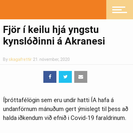
Íþróttir
Fjör í keilu hjá yngstu
Mannlíf
kynslóðinni á Akranesi
Heilsueflandi samfélag
By
skagafrettir
21. nóvember, 2020
Pistlar
Íþróttafélögin sem eru undir hatti ÍA hafa á
undanförnum mánuðum gert ýmislegt til þess að
Greinasafn
halda iðkendum við efnið i Covid-19 faraldrinum.