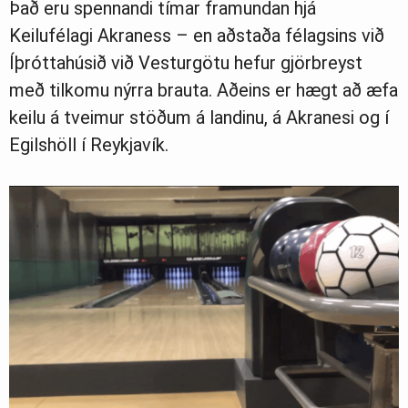
Það eru spennandi tímar framundan hjá
Ljósmyndasafn
Keilufélagi Akraness – en aðstaða félagsins við
Íþróttahúsið við Vesturgötu hefur gjörbreyst
með tilkomu nýrra brauta. Aðeins er hægt að æfa
keilu á tveimur stöðum á landinu, á Akranesi og í
Egilshöll í Reykjavík.