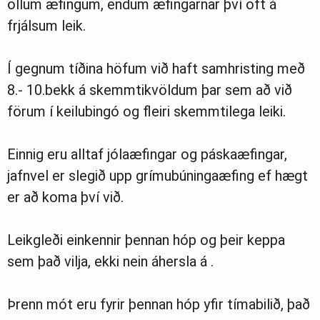
öllum æfingum, endum æfingarnar því oft á
frjálsum leik.
Í gegnum tíðina höfum við haft samhristing með
8.- 10.bekk á skemmtikvöldum þar sem að við
förum í keilubingó og fleiri skemmtilega leiki.
Einnig eru alltaf jólaæfingar og páskaæfingar,
jafnvel er slegið upp grímubúningaæfing ef hægt
er að koma því við.
Leikgleði einkennir þennan hóp og þeir keppa
sem það vilja, ekki nein áhersla á .
Þrenn mót eru fyrir þennan hóp yfir tímabilið, það