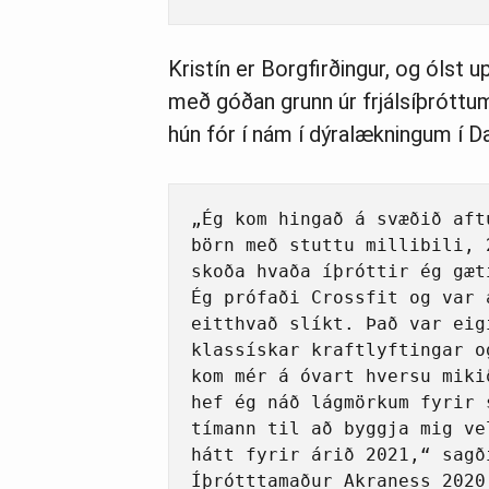
Kristín er Borgfirðingur, og ólst 
með góðan grunn úr frjálsíþróttum
hún fór í nám í dýralækningum í 
„Ég kom hingað á svæðið aft
börn með stuttu millibili, 
skoða hvaða íþróttir ég gæt
Ég prófaði Crossfit og var 
eitthvað slíkt. Það var eig
klassískar kraftlyftingar o
kom mér á óvart hversu miki
hef ég náð lágmörkum fyrir 
tímann til að byggja mig ve
hátt fyrir árið 2021,“ sagð
Íþrótttamaður Akraness 2020