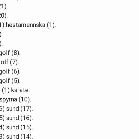
21)
0).
1) hestamennska (1).
).
).
olf (8).
olf (7).
olf (6).
olf (5).
 (1) karate.
spyrna (10).
6) sund (17).
5) sund (16).
4) sund (15).
3) sund (14).