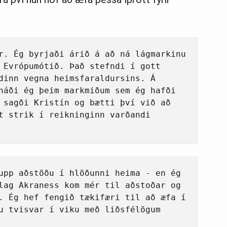
r. Ég byrjaði árið á að ná lágmarkinu 
 Evrópumótið. Það stefndi í gott 
dinn vegna heimsfaraldursins. Á 
náði ég þeim markmiðum sem ég hafði 
 sagði Kristín og bætti því við að 
t strik í reikninginn varðandi 
upp aðstöðu í hlöðunni heima - en ég 
lag Akraness kom mér til aðstoðar og 
. Ég hef fengið tækifæri til að æfa í 
u tvisvar í viku með liðsfélögum 