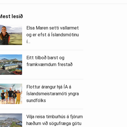
Mest lesið
Elsa Maren setti vallarmet
og er efst á Íslandsmótinu
í…
Eitt tilboð barst og
framkvæmdum frestað
Flottur árangur hjá ÍA á
Íslandsmeistaramóti yngra
sundfólks
Vilja reisa timburhús á fjórum
hæðum við sögufræga götu