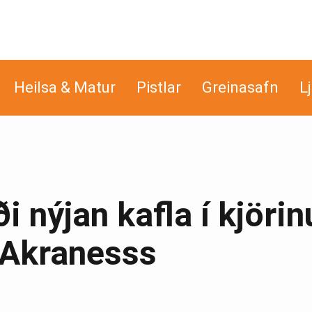
Heilsa & Matur
Pistlar
Greinasafn
L
ði nýjan kafla í kjörin
 Akranesss