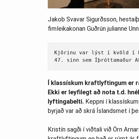
Jakob Svavar Sigurðsson, hestaíþ
fimleikakonan Guðrún julianne Unna
Kjörinu var lýst í kvöld í 
47. sinn sem Íþróttamaður A
Í klassískum kraftlyftingum er r
Ekki er leyfilegt að nota t.d. hn
lyftingabelti.
Keppni í klassískum 
byrjað var að skrá Íslandsmet í þes
Kristín sagði í viðtali við Örn Arn
kraftlyftingum en það er rúmt ár f