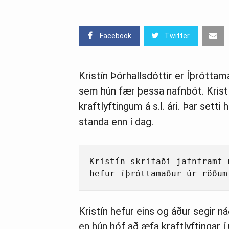
Facebook
Twitter
Kristín Þórhallsdóttir er Íþróttam
sem hún fær þessa nafnbót. Krist
kraftlyftingum á s.l. ári. Þar set
standa enn í dag.
Kristín skrifaði jafnframt 
hefur íþróttamaður úr röðum
Kristín hefur eins og áður segir
en hún hóf að æfa kraftlyftingar í