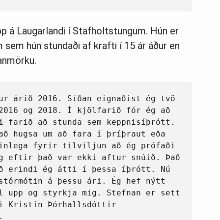
upp á Laugarlandi í Stafholtstungum. Hún er
 sem hún stundaði af krafti í 15 ár áður en
Danmörku.
ur árið 2016. Síðan eignaðist ég tvö 
2016 og 2018. Í kjölfarið fór ég að 
i farið að stunda sem keppnisíþrótt. 
að hugsa um að fara í þríþraut eða 
inlega fyrir tilviljun að ég prófaði 
g eftir það var ekki aftur snúið. Það 
ð erindi ég átti í þessa íþrótt. Nú 
stórmótin á þessu ári. Ég hef nýtt 
l upp og styrkja mig. Stefnan er sett 
i Kristín Þórhallsdóttir 
. 