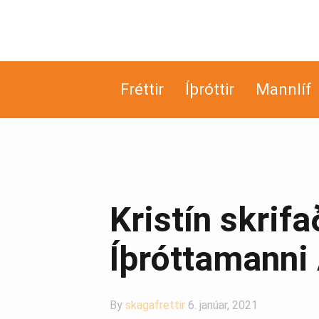
Fréttir
Íþróttir
Mannlíf
Kristín skrifa
Íþróttamanni
By
skagafrettir
6. janúar, 2021