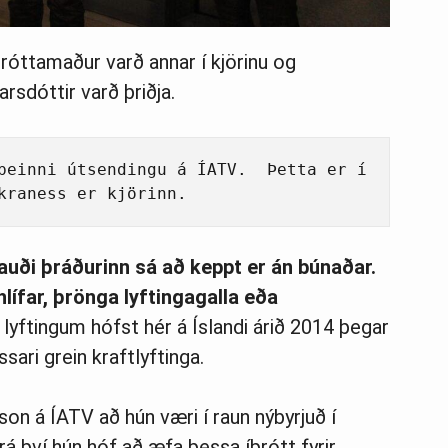
róttamaður varð annar í kjörinu og
rsdóttir varð þriðja.
beinni útsendingu á ÍATV.  Þetta er í 
kraness er kjörinn. 
auði þráðurinn sá að keppt er án búnaðar.
éhlífar, þrönga lyftingagalla eða
lyftingum hófst hér á Íslandi árið 2014 þegar
sari grein kraftlyftinga.
arson á ÍATV að hún væri í raun nýbyrjuð í
rá því hún hóf að æfa þessa íþrótt fyrir