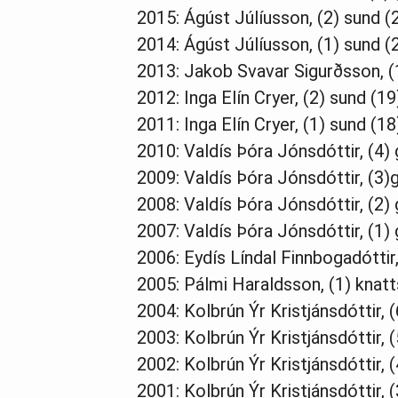
2015: Ágúst Júlíusson, (2) sund (
2014: Ágúst Júlíusson, (1) sund (2
2013: Jakob Svavar Sigurðsson, (
2012: Inga Elín Cryer, (2) sund (19
2011: Inga Elín Cryer, (1) sund (18
2010: Valdís Þóra Jónsdóttir, (4) g
2009: Valdís Þóra Jónsdóttir, (3)g
2008: Valdís Þóra Jónsdóttir, (2) g
2007: Valdís Þóra Jónsdóttir, (1) g
2006: Eydís Líndal Finnbogadóttir,
2005: Pálmi Haraldsson, (1) knatt
2004: Kolbrún Ýr Kristjánsdóttir, (
2003: Kolbrún Ýr Kristjánsdóttir, (
2002: Kolbrún Ýr Kristjánsdóttir, (
2001: Kolbrún Ýr Kristjánsdóttir, (