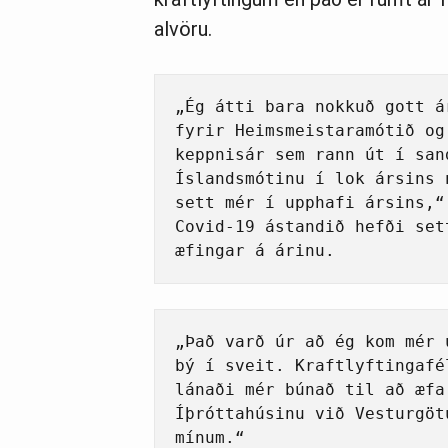
alvöru.
„Ég átti bara nokkuð gott á
fyrir Heimsmeistaramótið og
keppnisár sem rann út í san
Íslandsmótinu í lok ársins 
sett mér í upphafi ársins,“
Covid-19 ástandið hefði set
æfingar á árinu. 
„Það varð úr að ég kom mér 
bý í sveit. Kraftlyftingafé
lánaði mér búnað til að æfa
Íþróttahúsinu við Vesturgöt
mínum.“ 