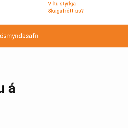
Viltu styrkja
Skagafréttir.is?
jósmyndasafn
u á