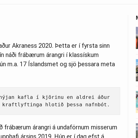
aður Akraness 2020. Þetta er í fyrsta sinn
ín náði frábærum árangri í klassískum
ti hún m.a. 17 Íslandsmet og sjö þessara meta
nýjan kafla í kjörinu en aldrei áður 
 kraftlyftinga hlotið þessa nafnbót. 
 náð frábærum árangri á undaförnum misserum
 upphafi ársins 2019. Hún er í dag efst á