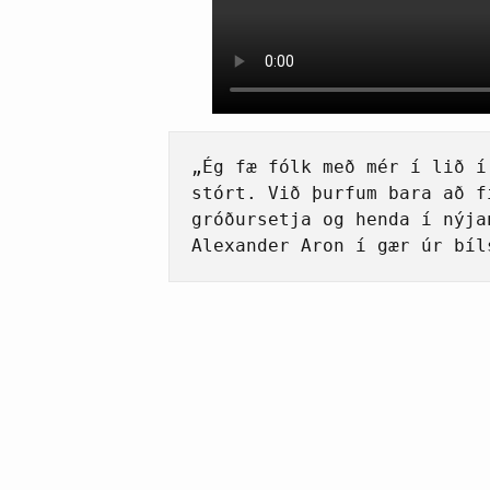
„Ég fæ fólk með mér í lið í
stórt. Við þurfum bara að f
gróðursetja og henda í nýja
Alexander Aron í gær úr bíl