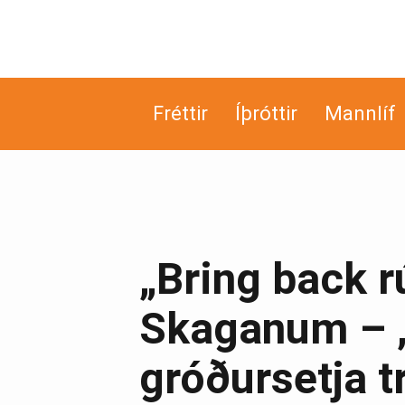
Fréttir
Íþróttir
Mannlíf
„Bring back r
Skaganum – „V
gróðursetja t