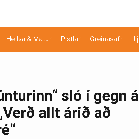
Heilsa & Matur
Pistlar
Greinasafn
L
únturinn“ sló í gegn á
erð allt árið að
ré“