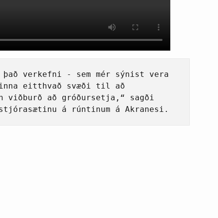
 það verkefni - sem mér sýnist vera 
inna eitthvað svæði til að 
n viðburð að gróðursetja,“ sagði 
stjórasætinu á rúntinum á Akranesi.