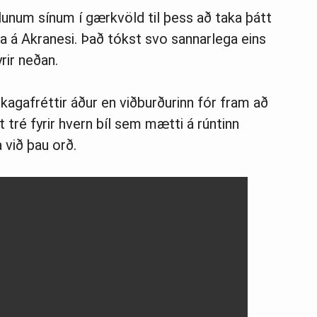
ílunum sínum í gærkvöld til þess að taka þátt
a á Akranesi. Það tókst svo sannarlega eins
ir neðan.
Skagafréttir áður en viðburðurinn fór fram að
t tré fyrir hvern bíl sem mætti á rúntinn
 við þau orð.