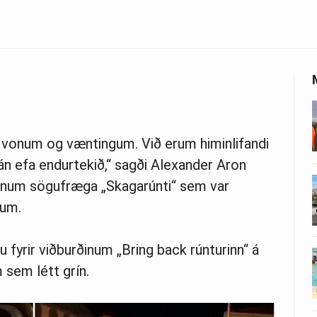
u vonum og væntingum. Við erum himinlifandi
án efa endurtekið,“ sagði Alexander Aron
inum sögufræga „Skagarúnti“ sem var
tum.
 fyrir viðburðinum „Bring back rúnturinn“ á
 sem létt grín.