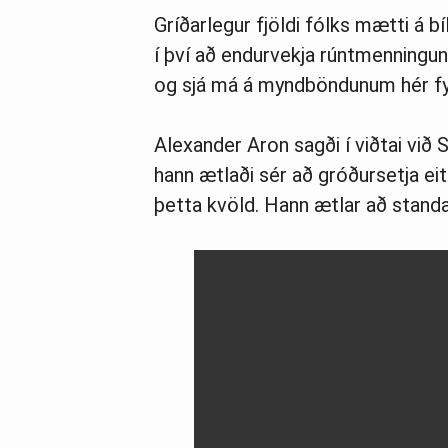
Gríðarlegur fjöldi fólks mætti á b
í því að endurvekja rúntmenningun
og sjá má á myndböndunum hér fyr
Alexander Aron sagði í viðtai við 
hann ætlaði sér að gróðursetja eit
þetta kvöld. Hann ætlar að standa