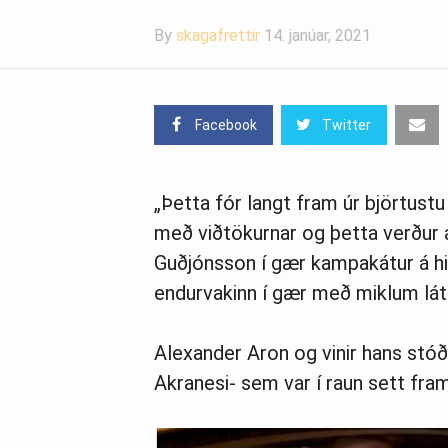
By
skagafrettir
14. janúar, 2021
Facebook
Twitter
„Þetta fór langt fram úr björtust
með viðtökurnar og þetta verður 
Guðjónsson í gær kampakátur á h
endurvakinn í gær með miklum lá
Alexander Aron og vinir hans stóðu
Akranesi- sem var í raun sett fram