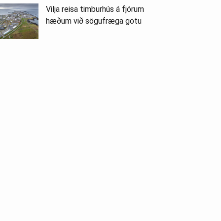
Vilja reisa timburhús á fjórum
hæðum við sögufræga götu