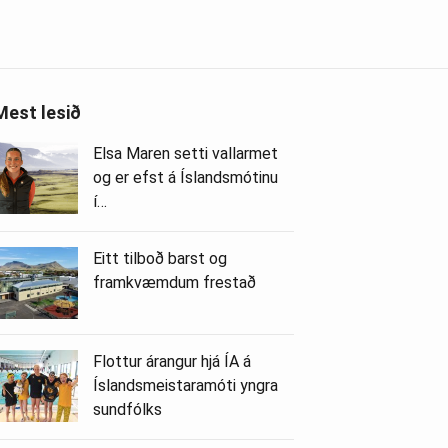
Mest lesið
Elsa Maren setti vallarmet
og er efst á Íslandsmótinu
í…
Eitt tilboð barst og
framkvæmdum frestað
Flottur árangur hjá ÍA á
Íslandsmeistaramóti yngra
sundfólks