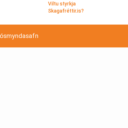
Viltu styrkja
Skagafréttir.is?
jósmyndasafn