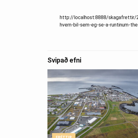
http://localhost:8888/skagafrettir/
hvern-bil-sem-eg-se-a-runtinum-the
Svipað efni
FRÉTTIR