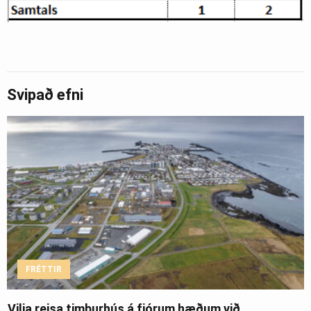
Svipað efni
FRÉTTIR
Vilja reisa timburhús á fjórum hæðum við