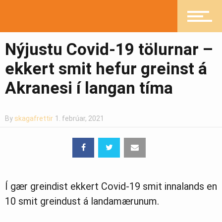
Íþróttir
Nýjustu Covid-19 tölurnar –
Mannlíf
ekkert smit hefur greinst á
Akranesi í langan tíma
Heilsueflandi samfélag
By
skagafrettir
1. febrúar, 2021
Pistlar
Í gær greindist ekkert Covid-19 smit innalands en
Greinasafn
10 smit greindust á landamærunum.