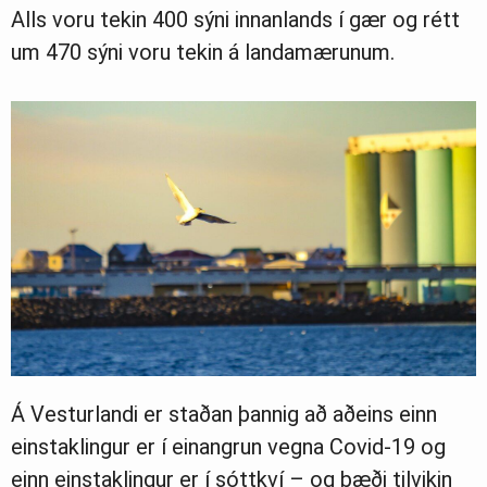
Alls voru tekin 400 sýni innanlands í gær og rétt
Ljósmyndasafn
um 470 sýni voru tekin á landamærunum.
Á Vesturlandi er staðan þannig að aðeins einn
einstaklingur er í einangrun vegna Covid-19 og
einn einstaklingur er í sóttkví – og bæði tilvikin