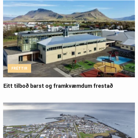
FRÉTTIR
Eitt tilboð barst og framkvæmdum frestað