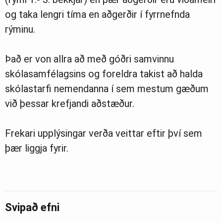
og taka lengri tíma en aðgerðir í fyrrnefnda
rýminu.
Það er von allra að með góðri samvinnu
skólasamfélagsins og foreldra takist að halda
skólastarfi nemendanna í sem mestum gæðum
við þessar krefjandi aðstæður.
Frekari upplýsingar verða veittar eftir því sem
þær liggja fyrir.
Svipað efni