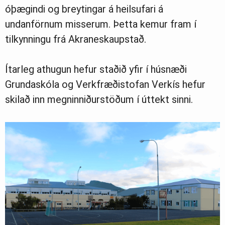
óþægindi og breytingar á heilsufari á
undanförnum misserum. Þetta kemur fram í
tilkynningu frá Akraneskaupstað.
Ítarleg athugun hefur staðið yfir í húsnæði
Grundaskóla og Verkfræðistofan Verkís hefur
skilað inn megninniðurstöðum í úttekt sinni.