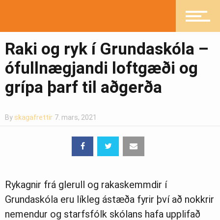
Mannlíf
Raki og ryk í Grundaskóla –
ófullnægjandi loftgæði og
Heilsueflandi samfélag
grípa þarf til aðgerða
Pistlar
By
skagafrettir
7. mars, 2021
Greinasafn
Rykagnir frá glerull og rakaskemmdir í
Ljósmyndasafn
Grundaskóla eru líkleg ástæða fyrir því að nokkrir
nemendur og starfsfólk skólans hafa upplifað