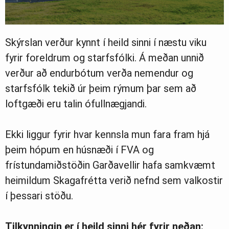
Skýrslan verður kynnt í heild sinni í næstu viku
fyrir foreldrum og starfsfólki. Á meðan unnið
verður að endurbótum verða nemendur og
starfsfólk tekið úr þeim rýmum þar sem að
loftgæði eru talin ófullnægjandi.
Ekki liggur fyrir hvar kennsla mun fara fram hjá
þeim hópum en húsnæði í FVA og
frístundamiðstöðin Garðavellir hafa samkvæmt
heimildum Skagafrétta verið nefnd sem valkostir
í þessari stöðu.
Tilkynningin er í heild sinni hér fyrir neðan: