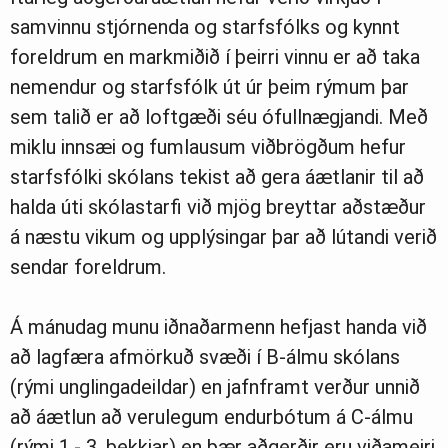
samvinnu stjórnenda og starfsfólks og kynnt
foreldrum en markmiðið í þeirri vinnu er að taka
nemendur og starfsfólk út úr þeim rýmum þar
sem talið er að loftgæði séu ófullnægjandi. Með
miklu innsæi og fumlausum viðbrögðum hefur
starfsfólki skólans tekist að gera áætlanir til að
halda úti skólastarfi við mjög breyttar aðstæður
á næstu vikum og upplýsingar þar að lútandi verið
sendar foreldrum.
Á mánudag munu iðnaðarmenn hefjast handa við
að lagfæra afmörkuð svæði í B-álmu skólans
(rými unglingadeildar) en jafnframt verður unnið
að áætlun að verulegum endurbótum á C-álmu
(rými 1.- 3. bekkjar) en þær aðgerðir eru viðameiri