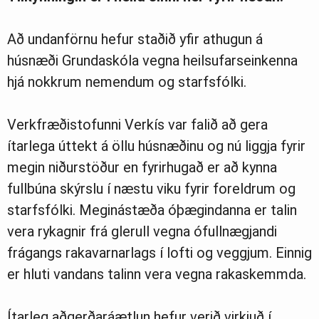
Að undanförnu hefur staðið yfir athugun á
húsnæði Grundaskóla vegna heilsufarseinkenna
hjá nokkrum nemendum og starfsfólki.
Verkfræðistofunni Verkís var falið að gera
ítarlega úttekt á öllu húsnæðinu og nú liggja fyrir
megin niðurstöður en fyrirhugað er að kynna
fullbúna skýrslu í næstu viku fyrir foreldrum og
starfsfólki. Meginástæða óþægindanna er talin
vera rykagnir frá glerull vegna ófullnægjandi
frágangs rakavarnarlags í lofti og veggjum. Einnig
er hluti vandans talinn vera vegna rakaskemmda.
Ítarleg aðgerðaráætlun hefur verið virkjuð í