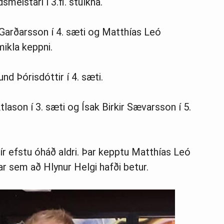
meistari í 3.fl. stúlkna.
r Garðarsson í 4. sæti og Matthías Leó
mikla keppni.
und Þórisdóttir í 4. sæti.
Atlason í 3. sæti og Ísak Birkir Sævarsson í 5.
þrír efstu óháð aldri. Þar kepptu Matthías Leó
r sem að Hlynur Helgi hafði betur.