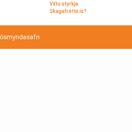
Viltu styrkja
Skagafréttir.is?
jósmyndasafn