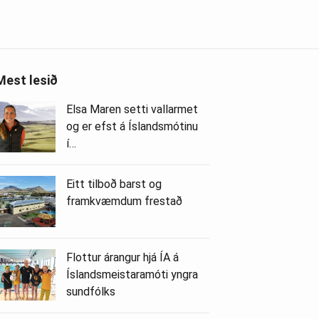
Mest lesið
Elsa Maren setti vallarmet
og er efst á Íslandsmótinu
í…
Eitt tilboð barst og
framkvæmdum frestað
Flottur árangur hjá ÍA á
Íslandsmeistaramóti yngra
sundfólks