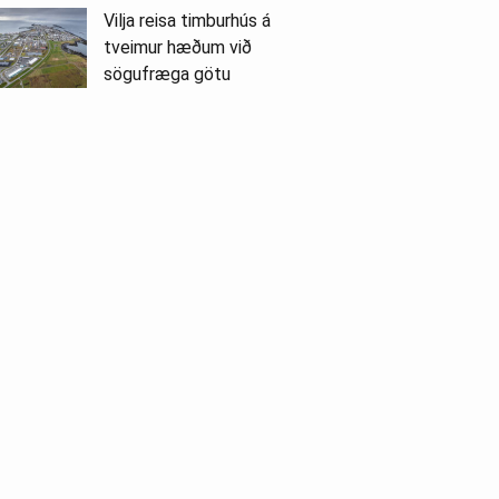
Vilja reisa timburhús á
tveimur hæðum við
sögufræga götu