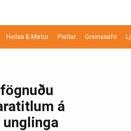
Heilsa & Matur
Pistlar
Greinasafn
L
A fögnuðu
ratitlum á
 unglinga