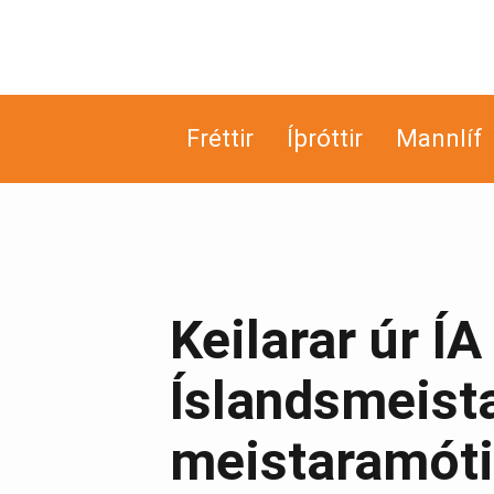
Fréttir
Íþróttir
Mannlíf
Keilarar úr Í
Íslandsmeista
meistaramóti