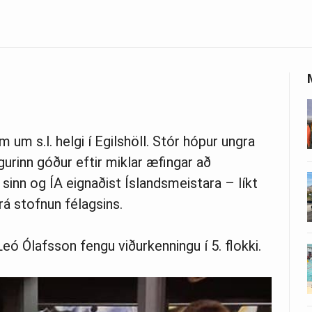
m um s.l. helgi í Egilshöll. Stór hópur ungra
ngurinn góður eftir miklar æfingar að
sinn og ÍA eignaðist Íslandsmeistara – líkt
frá stofnun félagsins.
ó Ólafsson fengu viðurkenningu í 5. flokki.