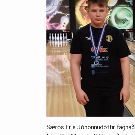
Særós Erla Jóhönnudóttir fagnaði Í