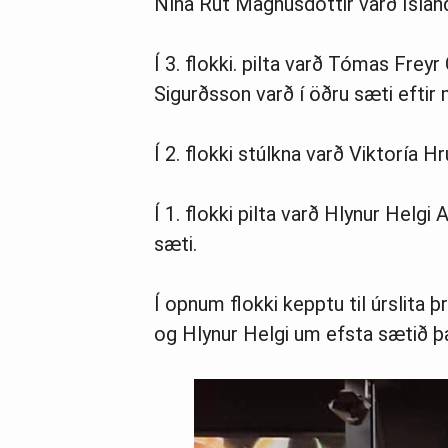
Nína Rut Magnúsdóttir varð Íslands
Í 3. flokki. pilta varð Tómas Frey
Sigurðsson varð í öðru sæti eftir 
Í 2. flokki stúlkna varð Viktoría Hr
Í 1. flokki pilta varð Hlynur Helgi 
sæti.
Í opnum flokki kepptu til úrslita 
og Hlynur Helgi um efsta sætið þa