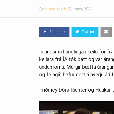
By
skagafrettir
22. mars, 2021
Facebook
Twitter
Íslandsmót unglinga í keilu fór fra
keilara frá ÍA tók þátt og var ára
undanförnu. Margir bættu árangur 
og félagið hefur gert á hverju ári 
Friðmey Dóra Richter og Haukur Le