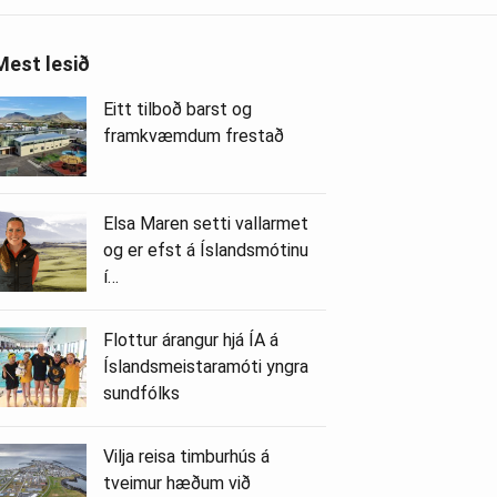
Mest lesið
Eitt tilboð barst og
framkvæmdum frestað
Elsa Maren setti vallarmet
og er efst á Íslandsmótinu
í…
Flottur árangur hjá ÍA á
Íslandsmeistaramóti yngra
sundfólks
Vilja reisa timburhús á
tveimur hæðum við