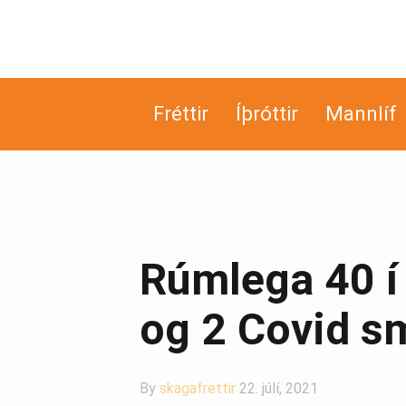
Fréttir
Íþróttir
Mannlíf
Rúmlega 40 í 
og 2 Covid sm
By
skagafrettir
22. júlí, 2021