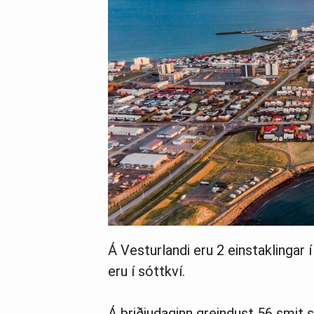
Á Vesturlandi eru 2 einstaklingar
eru í sóttkví.
Á þriðjudaginn greindust 56 smit 