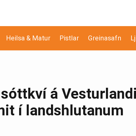
Heilsa & Matur
Pistlar
Greinasafn
L
sóttkví á Vesturland
it í landshlutanum