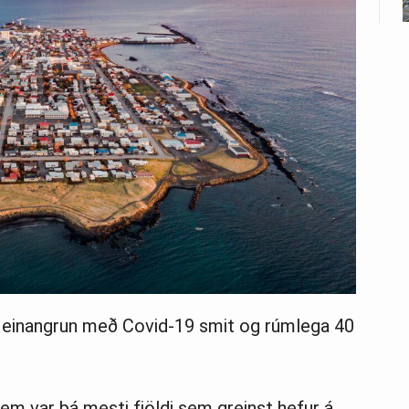
 í einangrun með Covid-19 smit og rúmlega 40
sem var þá mesti fjöldi sem greinst hefur á