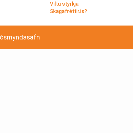
Viltu styrkja
Skagafréttir.is?
jósmyndasafn
i