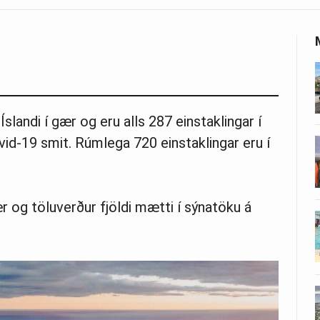
slandi í gær og eru alls 287 einstaklingar í
id-19 smit. Rúmlega 720 einstaklingar eru í
r og töluverður fjöldi mætti í sýnatöku á