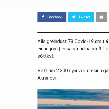
Facebook
Twitter
Alls greindust 78 Covid-19 smit á Í
einangrun þessa stundina með Cov
sóttkví.
Rétt um 2.300 sýni voru tekin í gæ
Akranesi.