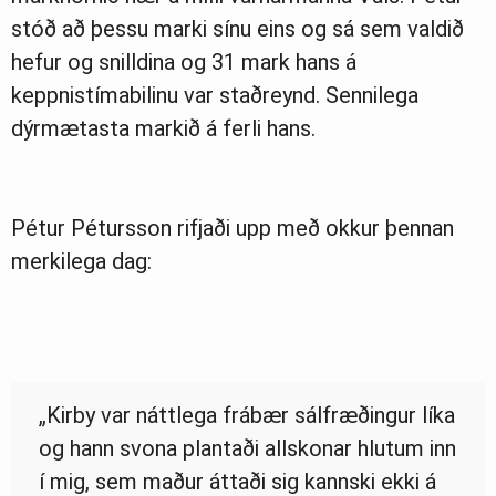
stóð að þessu marki sínu eins og sá sem valdið
hefur og snilldina og 31 mark hans á
keppnistímabilinu var staðreynd. Sennilega
dýrmætasta markið á ferli hans.
Pétur Pétursson rifjaði upp með okkur þennan
merkilega dag:
„Kirby var náttlega frábær sálfræðingur líka
og hann svona plantaði allskonar hlutum inn
í mig, sem maður áttaði sig kannski ekki á