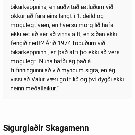
bikarkeppnina, en auðvitað ætluðum við
okkur að fara eins langt í 1. deild og
mögulegt væri, en hversu mörg lið hafa
ekki ætlað sér að vinna allt, en síðan ekki
fengið neitt? Árið 1974 töpuðum við
bikarkeppninni, en það átti þó ekki að vera
mögulegt. Núna hafði ég það á
tilfinningunni að við myndum sigra, en ég
vissi að Valur væri gott lið og því dygði ekki
neinn meðalleikur.”
Sigurglaðir Skagamenn