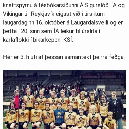
knattspyrnu á fésbókarsíðunni Á Sigurslóð. ÍA og
Víkingar úr Reykjavík eigast við í úrslitum
laugardaginn 16. október á Laugardalsvelli og er
þetta í 20. sinn sem ÍA leikur til úrslita í
karlaflokki í bikarkeppni KSÍ.
Hér er 3. hluti af þessari samantekt þeirra feðga.