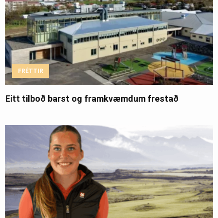
FRÉTTIR
Eitt tilboð barst og framkvæmdum frestað