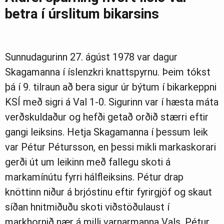
betra í úrslitum bikarsins
Sunnudagurinn 27. ágúst 1978 var dagur
Skagamanna í íslenzkri knattspyrnu. Þeim tókst
þá í 9. tilraun að bera sigur úr býtum í bikarkeppni
KSÍ með sigri á Val 1-0. Sigurinn var í hæsta máta
verðskuldaður og hefði getað orðið stærri eftir
gangi leiksins. Hetja Skagamanna í þessum leik
var Pétur Pétursson, en þessi mikli markaskorari
gerði út um leikinn með fallegu skoti á
markamínútu fyrri hálfleiksins. Pétur drap
knöttinn niður á brjóstinu eftir fyrirgjöf og skaut
síðan hnitmiðuðu skoti viðstöðulaust í
markhornið nær á milli varnarmanna Vals. Pétur