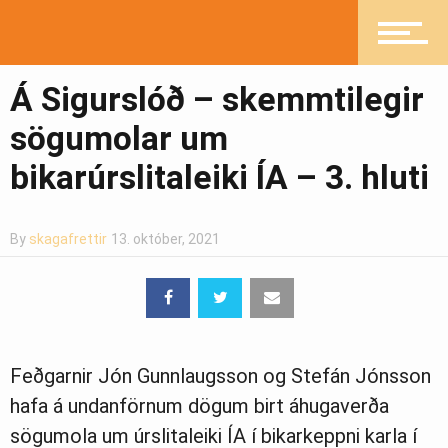
Á Sigurslóð – skemmtilegir
Ljósmyndasafn
sögumolar um
bikarúrslitaleiki ÍA – 3. hluti
By
skagafrettir
13. október, 2021
Feðgarnir Jón Gunnlaugsson og Stefán Jónsson
hafa á undanförnum dögum birt áhugaverða
sögumola um úrslitaleiki ÍA í bikarkeppni karla í