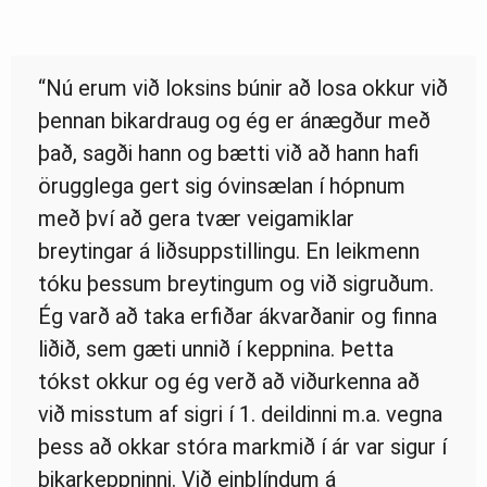
“Nú erum við loksins búnir að losa okkur við
þennan bikardraug og ég er ánægður með
það, sagði hann og bætti við að hann hafi
örugglega gert sig óvinsælan í hópnum
með því að gera tvær veigamiklar
breytingar á liðsuppstillingu. En leikmenn
tóku þessum breytingum og við sigruðum.
Ég varð að taka erfiðar ákvarðanir og finna
liðið, sem gæti unnið í keppnina. Þetta
tókst okkur og ég verð að viðurkenna að
við misstum af sigri í 1. deildinni m.a. vegna
þess að okkar stóra markmið í ár var sigur í
bikarkeppninni. Við einblíndum á