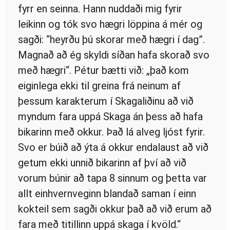
fyrr en seinna. Hann nuddaði mig fyrir
leikinn og tók svo hægri löppina á mér og
sagði: “heyrðu þú skorar með hægri í dag”.
Magnað að ég skyldi síðan hafa skorað svo
með hægri“. Pétur bætti við: „það kom
eiginlega ekki til greina frá neinum af
þessum karakterum í Skagaliðinu að við
myndum fara uppá Skaga án þess að hafa
bikarinn með okkur. Það lá alveg ljóst fyrir.
Svo er búið að ýta á okkur endalaust að við
getum ekki unnið bikarinn af því að við
vorum búnir að tapa 8 sinnum og þetta var
allt einhvernveginn blandað saman í einn
kokteil sem sagði okkur það að við erum að
fara með titillinn uppá skaga í kvöld.“