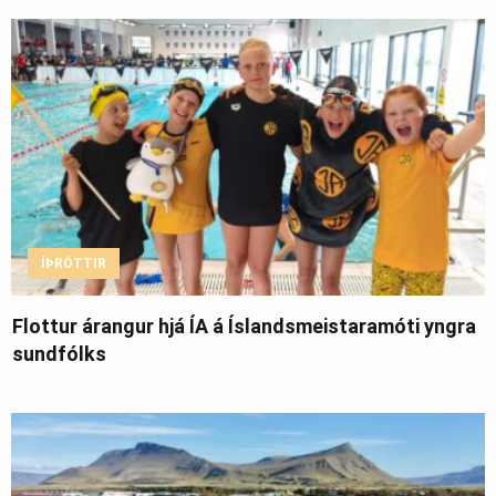
ÍÞRÓTTIR
Flottur árangur hjá ÍA á Íslandsmeistaramóti yngra
sundfólks