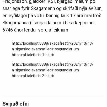
Friðjónsson, gjaldkeri KSÍ, bjargaði málum þó
snarlega fyrir Skagamenn og skrifaði nýja ávísun,
en eyðilagði þá votu. Þannig lauk 17 ára martröð
Skagamanna í Laugardalnum í bikarkeppninni.
6746 áhorfendur voru á leiknum
http://localhost:8888/skagafrettir/2021/10/13/
a-sigurslod-skemmtilegir-sogumolar-um-
bikarurslitaleiki-ia-1-hluti/
http://localhost:8888/skagafrettir/2021/10/13/
a-sigurslod-skemmtilegir-sogumolar-um-
bikarurslitaleiki-ia-2-hluti/
Svipað efni