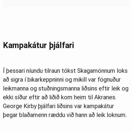
Kampakátur þjálfari
Í þessari níundu tilraun tókst Skagamönnum loks
að sigra í bikarkeppninni og mikill var fögnuður
leikmanna og stuðningsmanna liðsins eftir leik og
ekki síður eftir að liðið kom heim til Akranes.
George Kirby þjálfari liðsins var kampakátur
þegar blaðamenn ræddu við hann að leik loknum.