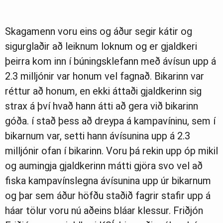
Skagamenn voru eins og áður segir kátir og
sigurglaðir að leiknum loknum og er gjaldkeri
þeirra kom inn í búningsklefann með ávísun upp á
2.3 milljónir var honum vel fagnað. Bikarinn var
réttur að honum, en ekki áttaði gjaldkerinn sig
strax á því hvað hann átti að gera við bikarinn
góða. í stað þess að dreypa á kampavíninu, sem í
bikarnum var, setti hann ávísunina upp á 2.3
milljónir ofan í bikarinn. Voru þá rekin upp óp mikil
og aumingja gjaldkerinn mátti gjöra svo vel að
fiska kampavínslegna ávísunina upp úr bikarnum
og þar sem áður höfðu staðið fagrir stafir upp á
háar tölur voru nú aðeins bláar klessur. Friðjón