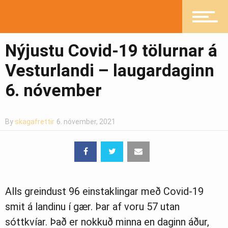
Fréttir
Nýjustu Covid-19 tölurnar á
Íþróttir
Vesturlandi – laugardaginn
6. nóvember
Mannlíf
By
skagafrettir
6. nóvember, 2021
Heilsueflandi samfélag
Alls greindust 96 einstaklingar með Covid-19
Pistlar
smit á landinu í gær. Þar af voru 57 utan
sóttkvíar. Það er nokkuð minna en daginn áður,