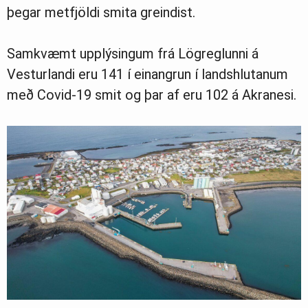
þegar metfjöldi smita greindist.
Greinasafn
Samkvæmt upplýsingum frá Lögreglunni á
Vesturlandi eru 141 í einangrun í landshlutanum
Ljósmyndasafn
með Covid-19 smit og þar af eru 102 á Akranesi.