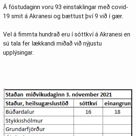
Á föstudaginn voru 93 einstaklingar með covid-
19 smit á Akranesi og bættust því 9 við í gær.
Vel á fimmta hundrað eru í sóttkví á Akranesi en
sú tala fer lækkandi miðað við nýjustu
upplýsingar.