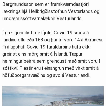
Bergmundsson sem er framkvæmdastjóri
Ljósmyndasafn
lækninga hjá Heilbrigðisstofnun Vesturlands og
umdæmissóttvarnalæknir Vesturlands.
Í gær greindist metfjöldi Covid-19 smita á
landinu öllu eða 168 og þar af voru 14 á Akranesi.
Frá upphafi Covid-19 faraldursins hafa ekki
greinst eins mörg smit á Íslandi. Tæpur
helmingur þeirra sem greindust með smit voru í
sóttkví. Flestir eru í einangrun með virkt smit á
höfuðborgarsvæðinu og svo á Vesturlandi.