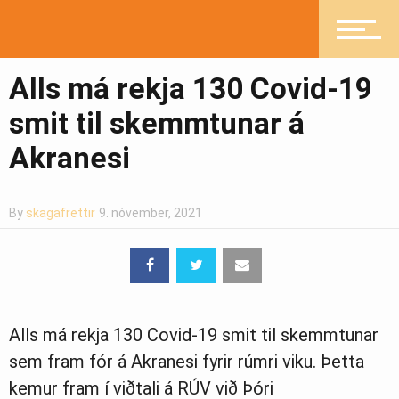
Íþróttir
Alls má rekja 130 Covid-19
smit til skemmtunar á
Mannlíf
Akranesi
Heilsueflandi samfélag
By
skagafrettir
9. nóvember, 2021
Pistlar
Alls má rekja 130 Covid-19 smit til skemmtunar
Greinasafn
sem fram fór á Akranesi fyrir rúmri viku. Þetta
kemur fram í viðtali á RÚV við Þóri