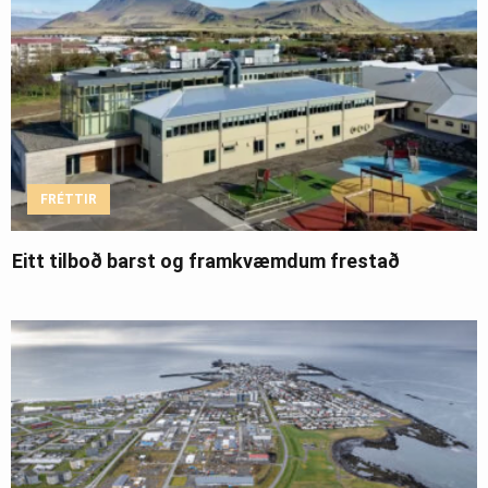
FRÉTTIR
Eitt tilboð barst og framkvæmdum frestað