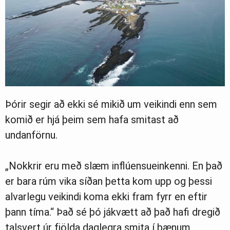
Þórir segir að ekki sé mikið um veikindi enn sem
komið er hjá þeim sem hafa smitast að
undanförnu.
„Nokkrir eru með slæm inflúensueinkenni. En það
er bara rúm vika síðan þetta kom upp og þessi
alvarlegu veikindi koma ekki fram fyrr en eftir
þann tíma.“ Það sé þó jákvætt að það hafi dregið
talsvert úr fjölda daglegra smita í bænum.