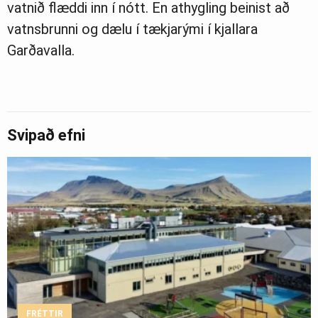
vatnið flæddi inn í nótt. En athygling beinist að
vatnsbrunni og dælu í tækjarými í kjallara
Garðavalla.
Svipað efni
FRÉTTIR