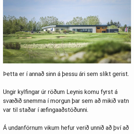
Þetta er í annað sinn á þessu ári sem slíkt gerist.
Ungir kylfingar úr röðum Leynis komu fyrst á
svæðið snemma í morgun þar sem að mikið vatn
var til staðar í æfingaaðstöðunni.
Á undanförnum vikum hefur verið unnið að því að