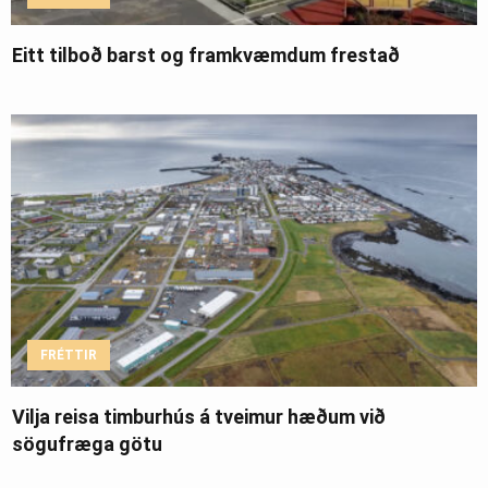
Eitt tilboð barst og framkvæmdum frestað
FRÉTTIR
Vilja reisa timburhús á tveimur hæðum við
sögufræga götu