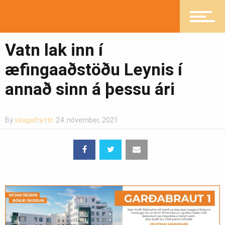
Íþróttir
Vatn lak inn í
Mannlíf
æfingaaðstöðu Leynis í
annað sinn á þessu ári
Heilsueflandi samfélag
By
skagafrettir
24. nóvember, 2021
Pistlar
Greinasafn