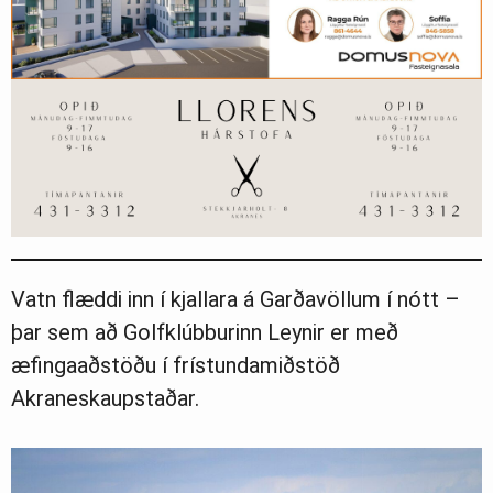
Ljósmyndasafn
Vatn flæddi inn í kjallara á Garðavöllum í nótt –
þar sem að Golfklúbburinn Leynir er með
æfingaaðstöðu í frístundamiðstöð
Akraneskaupstaðar.