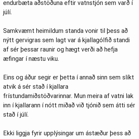
endurbæta aðstöðuna eftir vatnstjón sem varð í
júlí.
Samkvæmt heimildum standa vonir til þess að
nýtt gervigras sem lagt var á kjallagólfið standi
af sér þessar raunir og hægt verði að hefja
æfingar í næstu viku.
Eins og áður segir er þetta í annað sinn sem slíkt
atvik á sér stað í kjallara
frístundamiðstöðvarinnar. Mun meira af vatni lak
inn í kjallarann í nótt miðað við tjónið sem átti sér
stað í júlí.
Ekki liggja fyrir upplýsingar um ástæður þess að