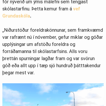
fór nýverið um ýmis málefni sem tengjast
skólastarfinu. Þetta kemur fram á
vef
Grundaskóla
.
„Niðurstöður foreldrakönnunar, sem framkvæmd
var rafrænt nú í nóvember, gefur miklar og góðar
upplýsingar um afstöðu foreldra og
forráðamanna til skólastarfsins. Alls voru
þrettán spurningar lagðar fram og var svörun
góð eða allt upp í tæp sjö hundruð þátttakendur
þegar mest var.