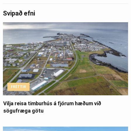
Svipað efni
FRÉTTIR
Vilja reisa timburhús á fjórum hæðum við
sögufræga götu