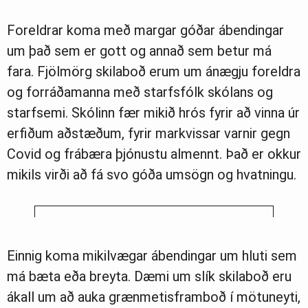
Foreldrar koma með margar góðar ábendingar
um það sem er gott og annað sem betur má
fara. Fjölmörg skilaboð erum um ánægju foreldra
og forráðamanna með starfsfólk skólans og
starfsemi. Skólinn fær mikið hrós fyrir að vinna úr
erfiðum aðstæðum, fyrir markvissar varnir gegn
Covid og frábæra þjónustu almennt. Það er okkur
mikils virði að fá svo góða umsögn og hvatningu.
Einnig koma mikilvægar ábendingar um hluti sem
má bæta eða breyta. Dæmi um slík skilaboð eru
ákall um að auka grænmetisframboð í mötuneyti,