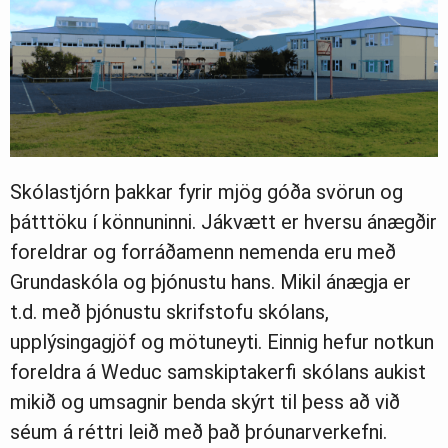
Skólastjórn þakkar fyrir mjög góða svörun og
þátttöku í könnuninni. Jákvætt er hversu ánægðir
foreldrar og forráðamenn nemenda eru með
Grundaskóla og þjónustu hans. Mikil ánægja er
t.d. með þjónustu skrifstofu skólans,
upplýsingagjöf og mötuneyti. Einnig hefur notkun
foreldra á Weduc samskiptakerfi skólans aukist
mikið og umsagnir benda skýrt til þess að við
séum á réttri leið með það þróunarverkefni.