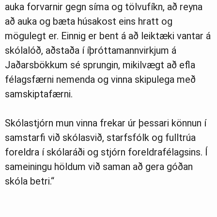
auka forvarnir gegn síma og tölvufíkn, að reyna
að auka og bæta húsakost eins hratt og
mögulegt er. Einnig er bent á að leiktæki vantar á
skólalóð, aðstaða í íþróttamannvirkjum á
Jaðarsbökkum sé sprungin, mikilvægt að efla
félagsfærni nemenda og vinna skipulega með
samskiptafærni.
Skólastjórn mun vinna frekar úr þessari könnun í
samstarfi við skólasvið, starfsfólk og fulltrúa
foreldra í skólaráði og stjórn foreldrafélagsins. Í
sameiningu höldum við saman að gera góðan
skóla betri.“