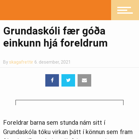
Mannlíf
Grundaskóli fær góða
einkunn hjá foreldrum
Heilsueflandi samfélag
By
skagafrettir
6. desember, 2021
Pistlar
Greinasafn
Foreldrar barna sem stunda nám sitt í
Grundaskóla tóku virkan þátt í könnun sem fram
Ljósmyndasafn