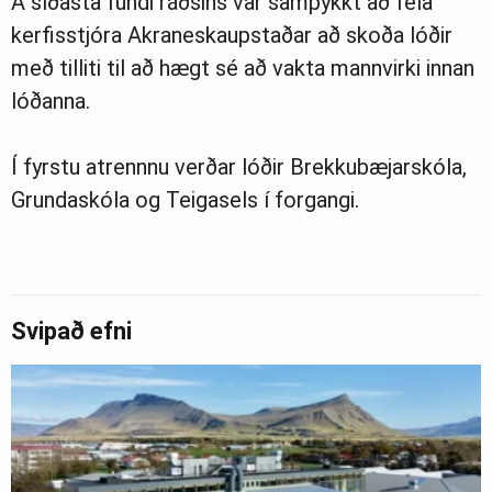
Á síðasta fundi ráðsins var samþykkt að fela
kerfisstjóra Akraneskaupstaðar að skoða lóðir
með tilliti til að hægt sé að vakta mannvirki innan
lóðanna.
Í fyrstu atrennnu verðar lóðir Brekkubæjarskóla,
Grundaskóla og Teigasels í forgangi.
Svipað efni