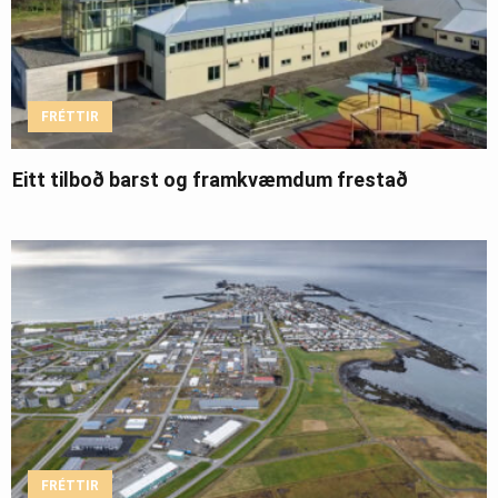
FRÉTTIR
Eitt tilboð barst og framkvæmdum frestað
FRÉTTIR