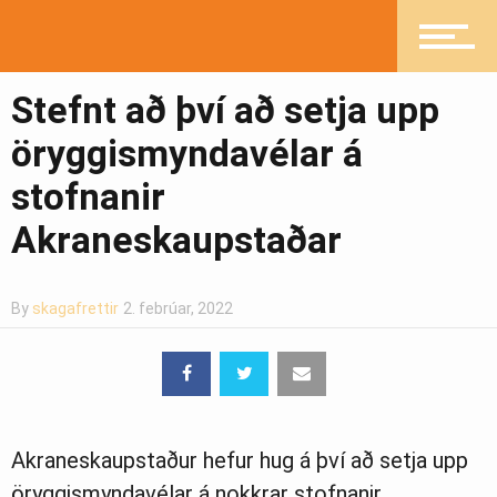
Fréttir
Stefnt að því að setja upp
Íþróttir
öryggismyndavélar á
stofnanir
Mannlíf
Akraneskaupstaðar
Heilsueflandi samfélag
By
skagafrettir
2. febrúar, 2022
Pistlar
Akraneskaupstaður hefur hug á því að setja upp
öryggismyndavélar á nokkrar stofnanir