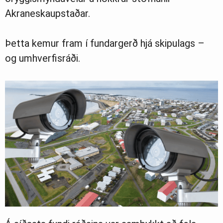
Greinasafn
Akraneskaupstaðar.
Þetta kemur fram í fundargerð hjá skipulags –
Ljósmyndasafn
og umhverfisráði.