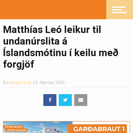
Fréttir
Matthías Leó leikur til
undanúrslita á
Íþróttir
Íslandsmótinu í keilu með
forgjöf
Mannlíf
By
skagafrettir
23. febrúar, 2022
Heilsueflandi samfélag
Pistlar