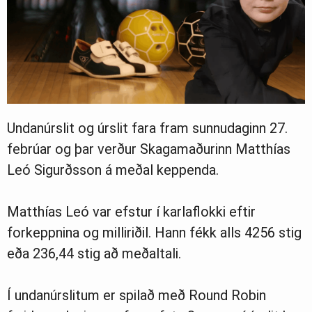
Undanúrslit og úrslit fara fram sunnudaginn 27.
febrúar og þar verður Skagamaðurinn Matthías
Leó Sigurðsson á meðal keppenda.
Matthías Leó var efstur í karlaflokki eftir
forkeppnina og milliriðil. Hann fékk alls 4256 stig
eða 236,44 stig að meðaltali.
Í undanúrslitum er spilað með Round Robin