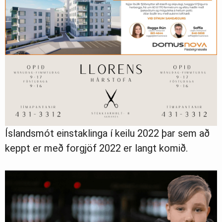
Greinasafn
Ljósmyndasafn
Íslandsmót einstaklinga í keilu 2022 þar sem að
keppt er með forgjöf 2022 er langt komið.