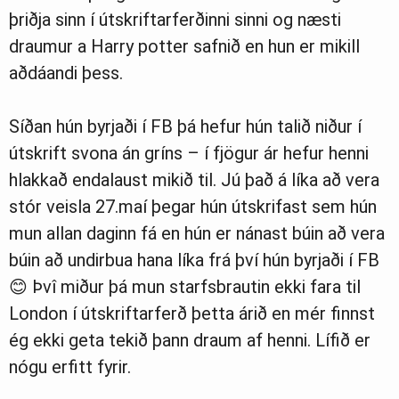
þriðja sinn í útskriftarferðinni sinni og næsti
draumur a Harry potter safnið en hun er mikill
aðdáandi þess.
Síðan hún byrjaði í FB þá hefur hún talið niður í
útskrift svona án gríns – í fjögur ár hefur henni
hlakkað endalaust mikið til. Jú það á líka að vera
stór veisla 27.maí þegar hún útskrifast sem hún
mun allan daginn fá en hún er nánast búin að vera
búin að undirbua hana líka frá því hún byrjaði í FB
😊 Þvî miður þá mun starfsbrautin ekki fara til
London í útskriftarferð þetta árið en mér finnst
ég ekki geta tekið þann draum af henni. Lífið er
nógu erfitt fyrir.