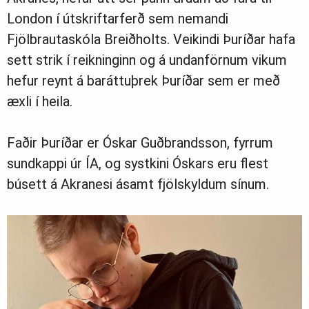
London í útskriftarferð sem nemandi
Fjölbrautaskóla Breiðholts. Veikindi Þuríðar hafa
sett strik í reikninginn og á undanförnum vikum
hefur reynt á baráttuþrek Þuríðar sem er með
æxli í heila.
Faðir Þuríðar er Óskar Guðbrandsson, fyrrum
sundkappi úr ÍA, og systkini Óskars eru flest
búsett á Akranesi ásamt fjölskyldum sínum.