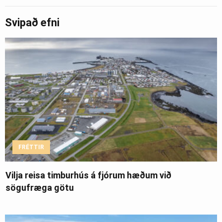
Svipað efni
FRÉTTIR
Vilja reisa timburhús á fjórum hæðum við
sögufræga götu