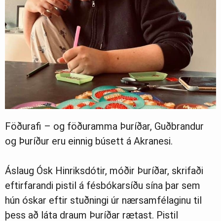
Föðurafi – og föðuramma Þuríðar, Guðbrandur
og Þuríður eru einnig búsett á Akranesi.
Áslaug Ósk Hinriksdótir, móðir Þuríðar, skrifaði
eftirfarandi pistil á fésbókarsíðu sína þar sem
hún óskar eftir stuðningi úr nærsamfélaginu til
þess að láta draum Þuríðar rætast. Pistil