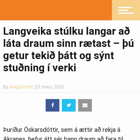
Ljósmyndasafn
Langveika stúlku langar að
láta draum sinn rætast – þú
getur tekið þátt og sýnt
stuðning í verki
By
skagafrettir
23. mars, 2022
Þuríður Óskarsdóttir, sem á ættir að rekja á
Akranes, hefur átt sér þann draum að fara til