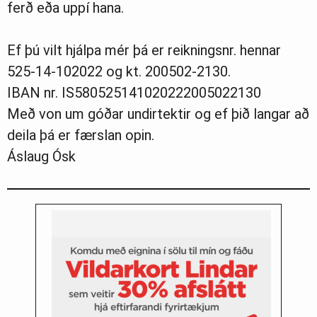
ferð eða uppí hana.
Ef þú vilt hjálpa mér þá er reikningsnr. hennar
525-14-102022 og kt. 200502-2130.
IBAN nr. IS580525141020222005022130
Með von um góðar undirtektir og ef þið langar að
deila þá er færslan opin.
Áslaug Ósk