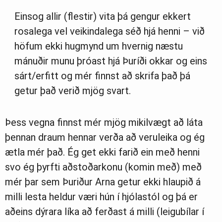
Einsog allir (flestir) vita þá gengur ekkert
rosalega vel veikindalega séð hjá henni – við
höfum ekki hugmynd um hvernig næstu
mánuðir munu þróast hjá Þuríði okkar og eins
sárt/erfitt og mér finnst að skrifa það þá
getur það verið mjög svart.
Þess vegna finnst mér mjög mikilvægt að láta
þennan draum hennar verða að veruleika og ég
ætla mér það. Ég get ekki farið ein með henni
svo ég þyrfti aðstoðarkonu (komin með) með
mér þar sem Þuriður Arna getur ekki hlaupið á
milli lesta heldur væri hún í hjólastól og þá er
aðeins dýrara líka að ferðast á milli (leigubílar í