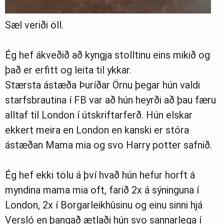
Sæl veriði öll.
Ég hef ákveðið að kyngja stolltinu eins mikið og
það er erfitt og leita til ykkar.
Stærsta ástæða Þuríðar Örnu þegar hún valdi
starfsbrautina í FB var að hún heyrði að þau færu
alltaf til London í útskriftarferð. Hún elskar
ekkert meira en London en kanski er stóra
ástæðan Mama mia og svo Harry potter safnið.
Ég hef ekki tölu á því hvað hún hefur horft á
myndina mama mia oft, farið 2x á sýninguna í
London, 2x í Borgarleikhûsinu og einu sinni hjá
Versló en þangað ætlaði hún svo sannarlega í