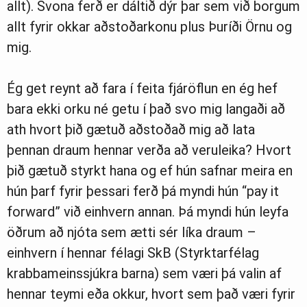
allt). Svona ferð er dáltið dýr þar sem við borgum
allt fyrir okkar aðstoðarkonu plus Þuríði Örnu og
mig.
Ég get reynt að fara í feita fjáröflun en ég hef
bara ekki orku né getu í það svo mig langaði að
ath hvort þið gætuð aðstoðað mig að lata
þennan draum hennar verða að veruleika? Hvort
þið gætuð styrkt hana og ef hún safnar meira en
hún þarf fyrir þessari ferð þá myndi hún “pay it
forward” við einhvern annan. Þá myndi hún leyfa
öðrum að njóta sem ætti sér líka draum –
einhvern í hennar félagi SkB (Styrktarfélag
krabbameinssjúkra barna) sem væri þá valin af
hennar teymi eða okkur, hvort sem það væri fyrir