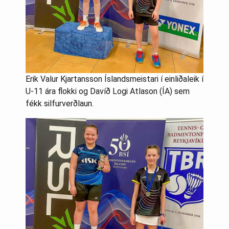
Erik Valur Kjartansson Íslandsmeistari í einliðaleik í
U-11 ára flokki og Davíð Logi Atlason (ÍA) sem
fékk silfurverðlaun.