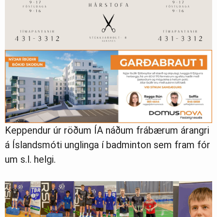
Keppendur úr röðum ÍA náðum frábærum árangri
á Íslandsmóti unglinga í badminton sem fram fór
um s.l. helgi.