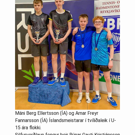
Máni Berg Ellertsson (ÍA) og Arnar Freyr
Fannarsson (ÍA) Íslandsmeistarar í tvíliðaleik í U-
15 ára flokki.
Silfurverðlaun fengur þeir Rúnar Gauti Kristjánsson