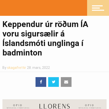
Keppendur úr röðum ÍA
voru sigursælir á
Íslandsmóti unglinga í
badminton
By
skagafrettir
28. mars, 2022