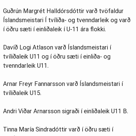
Guðrún Margrét Halldórsdóttir varð tvöfaldur
Íslandsmeistari Í tvíliða- og tvenndarleik og varð
í öðru sæti í einliðaleik í U-11 ára flokki.
Davíð Logi Atlason varð Íslandsmeistari í
tvíliðaleik U11 og í öðru sæti í einliða- og
tvenndarleik U11.
Arnar Freyr Fannarsson varð Íslandsmeistari í
tvíliðaleik U15.
Andri Viðar Arnarsson sigraði í einliðaleik U11 B.
Tinna María Sindradóttir varð í öðru sæti í