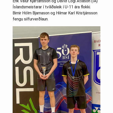
Erik Valur Kjartansson og Davíð Logi Atlason (ÍA)
Íslandsmeistarar í tvíliðaleik í U-11 ára flokki.
Birnir Hólm Bjarnason og Hilmar Karl Kristjánsson
fengu silfurverðlaun.