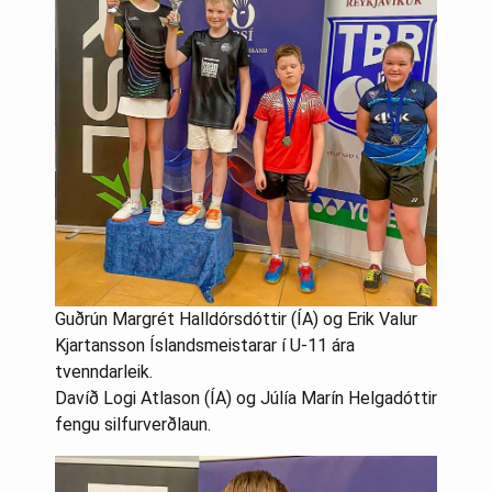
Guðrún Margrét Halldórsdóttir (ÍA) og Erik Valur
Kjartansson Íslandsmeistarar í U-11 ára
tvenndarleik.
Davíð Logi Atlason (ÍA) og Júlía Marín Helgadóttir
fengu silfurverðlaun.