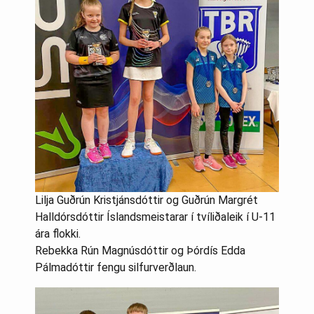
Lilja Guðrún Kristjánsdóttir og Guðrún Margrét
Halldórsdóttir Íslandsmeistarar í tvíliðaleik í U-11
ára flokki.
Rebekka Rún Magnúsdóttir og Þórdís Edda
Pálmadóttir fengu silfurverðlaun.