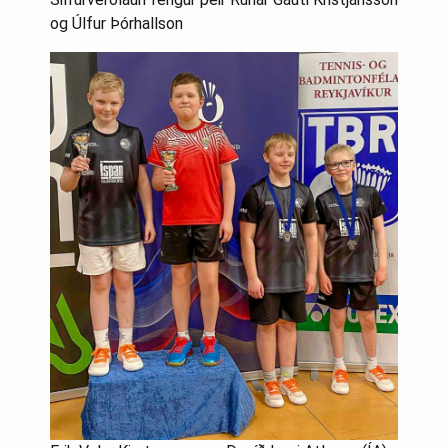
og Úlfur Þórhallson