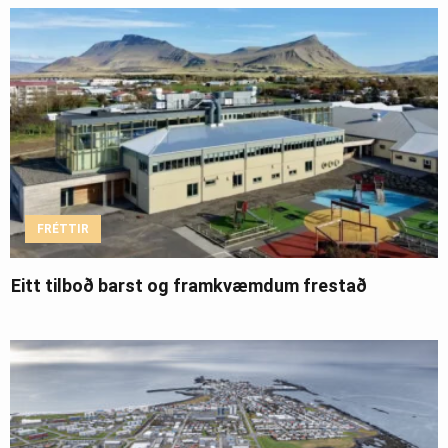
FRÉTTIR
Eitt tilboð barst og framkvæmdum frestað