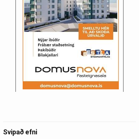
Svipað efni