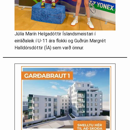
Júlía Marín Helgadóttir Íslandsmeistari í
einliðaleik í U-11 ára flokki og Guðrún Margrét
Halldórsdóttir (ÍA) sem varð önnur.