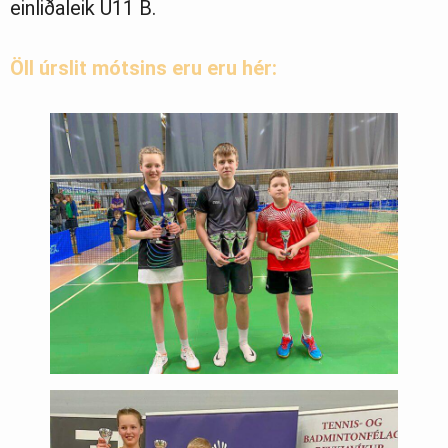
einliðaleik U11 B.
Öll úrslit mótsins eru eru hér: