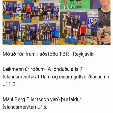
Mótið fór fram í aðstöðu TBR í Reykjavík.
Leikmenn úr röðum ÍA lönduðu alls 7
Íslandsmeistaratitlum og einum gullverðlaunum í
U11 B.
Máni Berg Ellertsson varð þrefaldur
Íslandsmeistari U15.