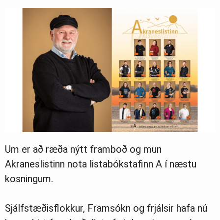
Um er að ræða nýtt framboð og mun
Akraneslistinn nota listabókstafinn A í næstu
kosningum.
Sjálfstæðisflokkur, Framsókn og frjálsir hafa nú