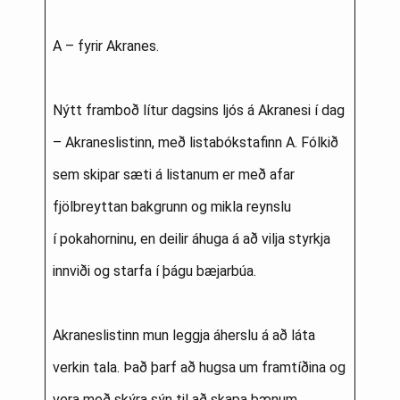
A – fyrir Akranes.
Nýtt framboð lítur dagsins ljós á Akranesi í dag
– Akraneslistinn, með listabókstafinn A. Fólkið
sem skipar sæti á listanum er með afar
fjölbreyttan bakgrunn og mikla reynslu
í pokahorninu, en deilir áhuga á að vilja styrkja
innviði og starfa í þágu bæjarbúa.
Akraneslistinn mun leggja áherslu á að láta
verkin tala. Það þarf að hugsa um framtíðina og
vera með skýra sýn til að skapa bænum