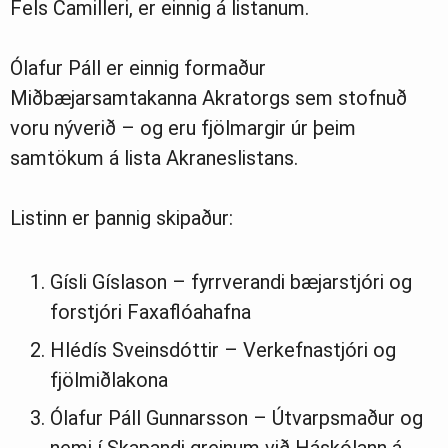
Fels Camilleri, er einnig á listanum.
Ólafur Páll er einnig formaður
Miðbæjarsamtakanna Akratorgs sem stofnuð
voru nýverið – og eru fjölmargir úr þeim
samtökum á lista Akraneslistans.
Listinn er þannig skipaður:
Gísli Gíslason – fyrrverandi bæjarstjóri og
forstjóri Faxaflóahafna
Hlédís Sveinsdóttir – Verkefnastjóri og
fjölmiðlakona
Ólafur Páll Gunnarsson – Útvarpsmaður og