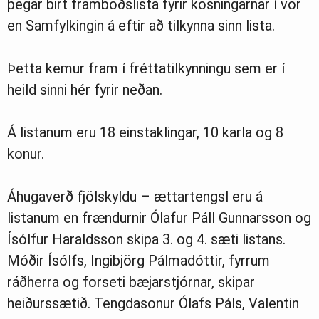
þegar birt framboðslista fyrir kosningarnar í vor
en Samfylkingin á eftir að tilkynna sinn lista.
Þetta kemur fram í fréttatilkynningu sem er í
heild sinni hér fyrir neðan.
Á listanum eru 18 einstaklingar, 10 karla og 8
konur.
Áhugaverð fjölskyldu – ættartengsl eru á
listanum en frændurnir Ólafur Páll Gunnarsson og
Ísólfur Haraldsson skipa 3. og 4. sæti listans.
Móðir Ísólfs, Ingibjörg Pálmadóttir, fyrrum
ráðherra og forseti bæjarstjórnar, skipar
heiðurssætið. Tengdasonur Ólafs Páls, Valentin