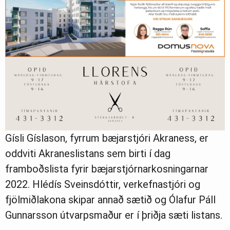
Gísli Gíslason, fyrrum bæjarstjóri Akraness, er
oddviti Akraneslistans sem birti í dag
framboðslista fyrir bæjarstjórnarkosningarnar
2022. Hlédís Sveinsdóttir, verkefnastjóri og
fjölmiðlakona skipar annað sætið og Ólafur Páll
Gunnarsson útvarpsmaður er í þriðja sæti listans.