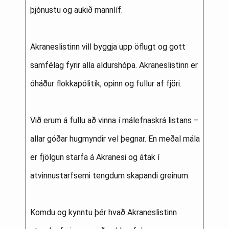
þjónustu og aukið mannlíf.
Akraneslistinn vill byggja upp öflugt og gott
samfélag fyrir alla aldurshópa. Akraneslistinn er
óháður flokkapólitík, opinn og fullur af fjöri.
Við erum á fullu að vinna í málefnaskrá listans –
allar góðar hugmyndir vel þegnar. En meðal mála
er fjölgun starfa á Akranesi og átak í
atvinnustarfsemi tengdum skapandi greinum.
Komdu og kynntu þér hvað Akraneslistinn