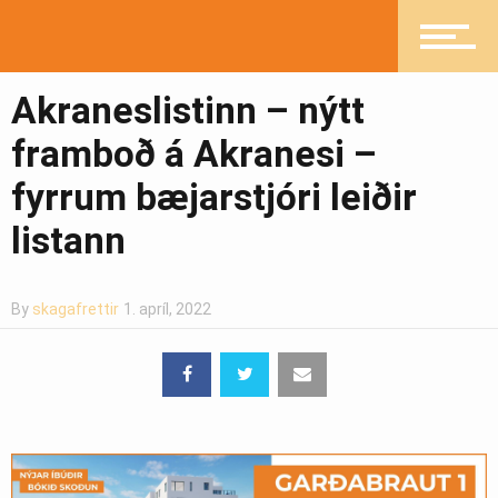
Ljósmyndasafn
Akraneslistinn – nýtt
framboð á Akranesi –
fyrrum bæjarstjóri leiðir
listann
By
skagafrettir
1. apríl, 2022