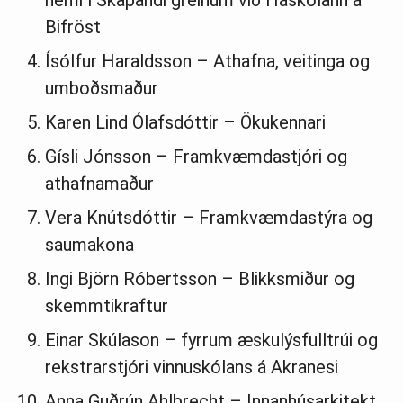
nemi í Skapandi greinum við Háskólann á
Bifröst
Ísólfur Haraldsson – Athafna, veitinga og
umboðsmaður
Karen Lind Ólafsdóttir – Ökukennari
Gísli Jónsson – Framkvæmdastjóri og
athafnamaður
Vera Knútsdóttir – Framkvæmdastýra og
saumakona
Ingi Björn Róbertsson – Blikksmiður og
skemmtikraftur
Einar Skúlason – fyrrum æskulýsfulltrúi og
rekstrarstjóri vinnuskólans á Akranesi
Anna Guðrún Ahlbrecht – Innanhúsarkitekt