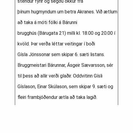
stendur fyrir og segðu okkur frá
þínum hugmyndum um betra Akranes. Við ætlum
að taka á móti fólki á Bárunni
brugghús (Bárugata 21) milli kl. 18.00 og 20.00 í
kvöld. Þar verða léttar veitingar í boði
Gísla Jónssonar sem skipar 6. sæti listans.
Bruggmeistari Bárunnar, Ásgeir Sævarsson, sér
til þess að allir verði glaðir. Oddvitinn Gísli
Gíslason, Einar Skúlason, sem skipar 9. sæti og
fleiri frambjóðendur ætla að taka lagið.