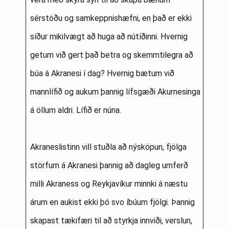
sérstöðu og samkeppnishæfni, en það er ekki
síður mikilvægt að huga að nútíðinni. Hvernig
getum við gert það betra og skemmtilegra að
búa á Akranesi í dag? Hvernig bætum við
mannlífið og aukum þannig lífsgæði Akurnesinga
á öllum aldri. Lífið er núna.
Akraneslistinn vill stuðla að nýsköpun, fjölga
störfum á Akranesi þannig að dagleg umferð
milli Akraness og Reykjavíkur minnki á næstu
árum en aukist ekki þó svo íbúum fjölgi. Þannig
skapast tækifæri til að styrkja innviði, verslun,