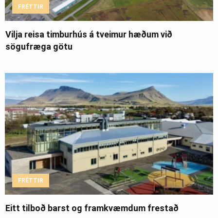
FRÉTTIR
Vilja reisa timburhús á tveimur hæðum við
sögufræga götu
FRÉTTIR
Eitt tilboð barst og framkvæmdum frestað