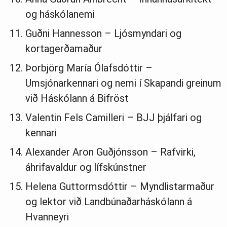
og háskólanemi
Guðni Hannesson – Ljósmyndari og
kortagerðamaður
Þorbjörg María Ólafsdóttir –
Umsjónarkennari og nemi í Skapandi greinum
við Háskólann á Bifröst
Valentin Fels Camilleri – BJJ þjálfari og
kennari
Alexander Aron Guðjónsson – Rafvirki,
áhrifavaldur og lífskúnstner
Helena Guttormsdóttir – Myndlistarmaður
og lektor við Landbúnaðarháskólann á
Hvanneyri