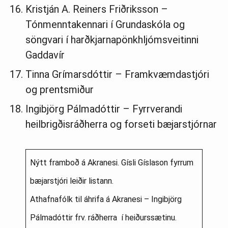
Kristján A. Reiners Friðriksson –
Tónmenntakennari í Grundaskóla og
söngvari í harðkjarnapönkhljómsveitinni
Gaddavír
Tinna Grímarsdóttir – Framkvæmdastjóri
og prentsmiður
Ingibjörg Pálmadóttir – Fyrrverandi
heilbrigðisráðherra og forseti bæjarstjórnar
Nýtt framboð á Akranesi. Gísli Gíslason fyrrum
bæjarstjóri leiðir listann.
Athafnafólk til áhrifa á Akranesi – Ingibjörg
Pálmadóttir frv. ráðherra í heiðurssætinu.