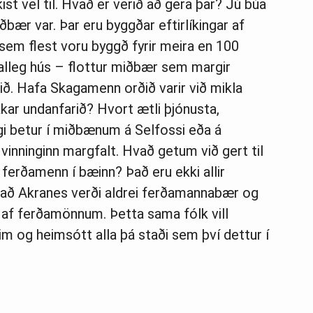
ist vel til. Hvað er verið að gera þar? Jú búa
bær var. Þar eru byggðar eftirlíkingar af
sem flest voru byggð fyrir meira en 100
Falleg hús – flottur miðbær sem margir
. Hafa Skagamenn orðið varir við mikla
kar undanfarið? Hvort ætli þjónusta,
ngi betur í miðbænum á Selfossi eða á
vinninginn margfalt. Hvað getum við gert til
á ferðamenn í bæinn? Það eru ekki allir
a að Akranes verði aldrei ferðamannabær og
lt af ferðamönnum. Þetta sama fólk vill
im og heimsótt alla þá staði sem því dettur í