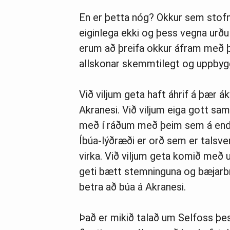
En er þetta nóg? Okkur sem stof
eiginlega ekki og þess vegna urðu
erum að þreifa okkur áfram með 
allskonar skemmtilegt og uppbygg
Við viljum geta haft áhrif á þær 
Akranesi. Við viljum eiga gott samt
með í ráðum með þeim sem á enda
Íbúa-lýðræði er orð sem er talsver
virka. Við viljum geta komið með 
geti bætt stemninguna og bæjarbr
betra að búa á Akranesi.
Það er mikið talað um Selfoss þe