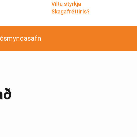
Viltu styrkja
Skagafréttir.is?
jósmyndasafn
að