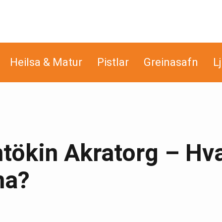
Heilsa & Matur
Pistlar
Greinasafn
L
ökin Akratorg – Hv
na?