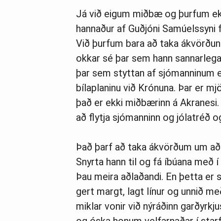
Já við eigum miðbæ og þurfum ekki
hannaður af Guðjóni Samúelssyni f
Við þurfum bara að taka ákvörðu
okkar sé þar sem hann sannarlega 
þar sem styttan af sjómanninum er
bílaplaninu við Krónuna. Þar er mj
það er ekki miðbærinn á Akranesi.
að flytja sjómanninn og jólatréð o
Það þarf að taka ákvörðum um að
Snyrta hann til og fá íbúana með í
Þau meira aðlaðandi. En þetta er 
gert margt, lagt línur og unnið 
miklar vonir við nýráðinn garðyrk
og óska honum velfarnaðar í starf