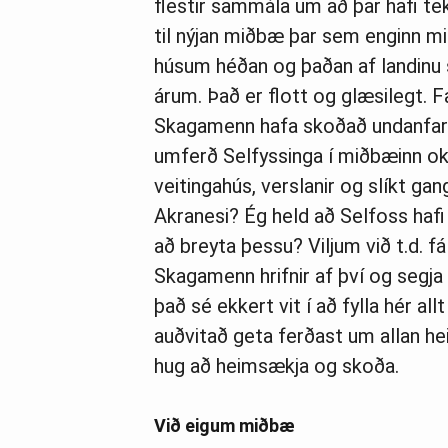
flestir sammála um að þar hafi tek
til nýjan miðbæ þar sem enginn mið
húsum héðan og þaðan af landinu 
árum. Það er flott og glæsilegt. 
Skagamenn hafa skoðað undanfarið
umferð Selfyssinga í miðbæinn ok
veitingahús, verslanir og slíkt ga
Akranesi? Ég held að Selfoss hafi 
að breyta þessu? Viljum við t.d. f
Skagamenn hrifnir af því og segj
það sé ekkert vit í að fylla hér al
auðvitað geta ferðast um allan he
hug að heimsækja og skoða.
Við eigum miðbæ