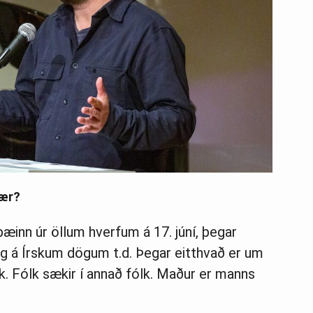
bær?
inn úr öllum hverfum á 17. júní, þegar
og á Írskum dögum t.d. Þegar eitthvað er um
. Fólk sækir í annað fólk. Maður er manns