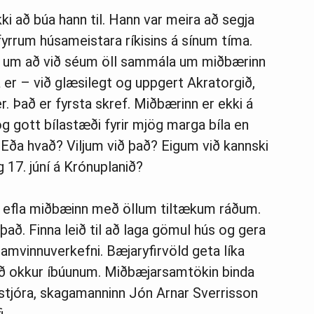
 að búa hann til. Hann var meira að segja
yrrum húsameistara ríkisins á sínum tíma.
n um að við séum öll sammála um miðbærinn
er – við glæsilegt og uppgert Akratorgið,
. Það er fyrsta skref. Miðbærinn er ekki á
ög gott bílastæði fyrir mjög marga bíla en
 Eða hvað? Viljum við það? Eigum við kannski
g 17. júní á Krónuplanið?
 efla miðbæinn með öllum tiltækum ráðum.
 það. Finna leið til að laga gömul hús og gera
samvinnuverkefni. Bæjaryfirvöld geta líka
með okkur íbúunum. Miðbæjarsamtökin binda
justjóra, skagamanninn Jón Arnar Sverrisson
i.