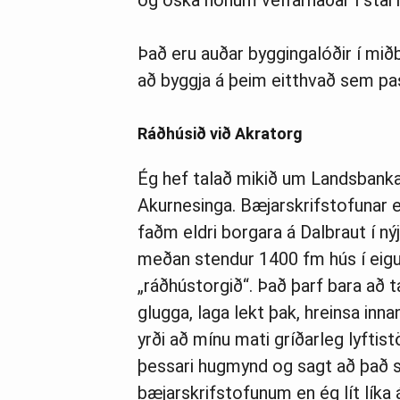
Það eru auðar byggingalóðir í m
að byggja á þeim eitthvað sem pass
Ráðhúsið við Akratorg
Ég hef talað mikið um Landsbanka
Akurnesinga. Bæjarskrifstofunar eru
faðm eldri borgara á Dalbraut í nýj
meðan stendur 1400 fm hús í eigu
„ráðhústorgið“. Það þarf bara að 
glugga, laga lekt þak, hreinsa innan
yrði að mínu mati gríðarleg lyfti
þessari hugmynd og sagt að það sé 
bæjarskrifstofunum en ég lít líka