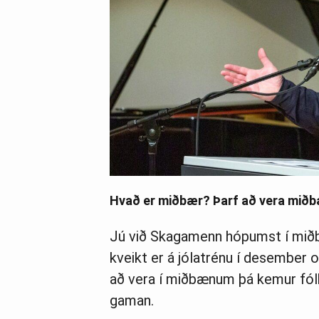
Hvað er miðbær? Þarf að vera mið
Jú við Skagamenn hópumst í miðbæ
kveikt er á jólatrénu í desember 
að vera í miðbænum þá kemur fólk
gaman.