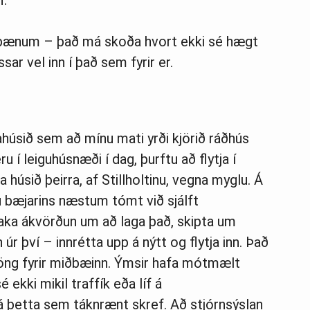
iðbænum – það má skoða hvort ekki sé hægt
ar vel inn í það sem fyrir er.
húsið sem að mínu mati yrði kjörið ráðhús
 í leiguhúsnæði í dag, þurftu að flytja í
a húsið þeirra, af Stillholtinu, vegna myglu. Á
 bæjarins næstum tómt við sjálft
taka ákvörðun um að laga það, skipta um
 úr því – innrétta upp á nýtt og flytja inn. Það
stöng fyrir miðbæinn. Ýmsir hafa mótmælt
ekki mikil traffík eða líf á
 á þetta sem táknrænt skref. Að stjórnsýslan