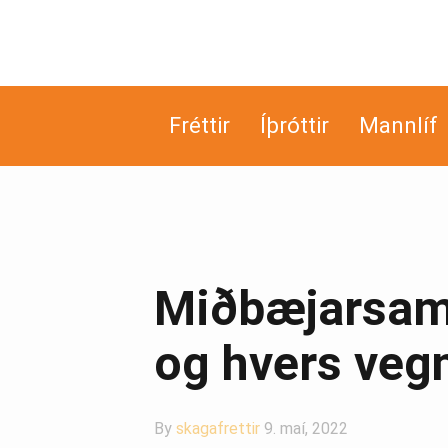
Fréttir
Íþróttir
Mannlíf
Miðbæjarsamt
og hvers veg
By
skagafrettir
9. maí, 2022