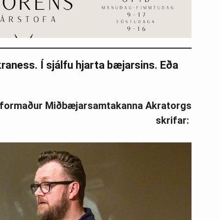
raness. Í sjálfu hjarta bæjarsins. Eða
n formaður Miðbæjarsamtakanna Akratorgs
skrifar: