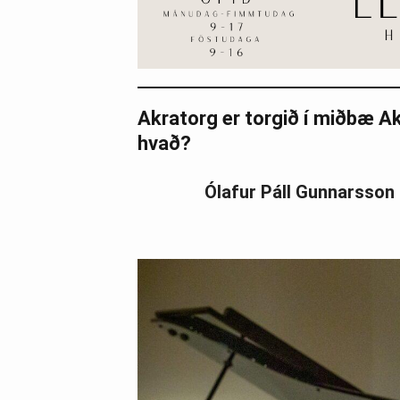
Akratorg er torgið í miðbæ Ak
hvað?
Ólafur Páll Gunnarsso