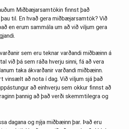
nuðum Miðbæjarsamtökin finnst það
 þau til. En hvað gera miðbæjarsamtök? Við
það en erum sammála um að við viljum gera
jandi.
ákvarðanir sem eru teknar varðandi miðbæinn á
al við þá sem ráða hverju sinni, fá að vera
num taka ákvarðanir varðandi miðbæinn.
t vinsælt að nota í dag. Við viljum sjá það
uppástungur að einhverju sem okkur finnst að
aginn þannig að það verði skemmtilegra og
ssa dagana og nýja miðbæinn þar. Það eru