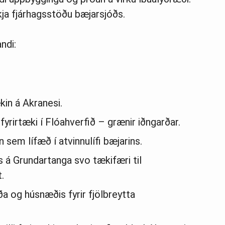
kja fjárhagsstöðu bæjarsjóðs.
ndi:
kin á Akranesi.
fyrirtæki í Flóahverfið – grænir iðngarðar.
em lífæð í atvinnulífi bæjarins.
s á Grundartanga svo tækifæri til
t.
a og húsnæðis fyrir fjölbreytta