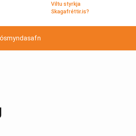
Viltu styrkja
Skagafréttir.is?
jósmyndasafn
g