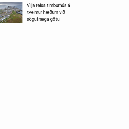
Vilja reisa timburhús á
tveimur hæðum við
sögufræga götu