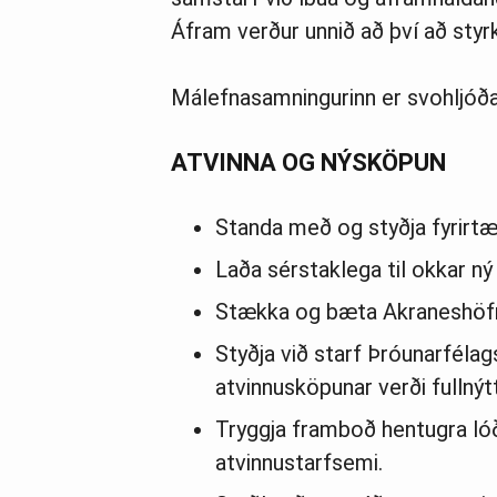
Áfram verður unnið að því að styr
Málefnasamningurinn er svohljóða
ATVINNA OG NÝSKÖPUN
Standa með og styðja fyrirtæ
Laða sérstaklega til okkar ný 
Stækka og bæta Akraneshöfn s
Styðja við starf Þróunarfélag
atvinnusköpunar verði fullnýt
Tryggja framboð hentugra lóð
atvinnustarfsemi.