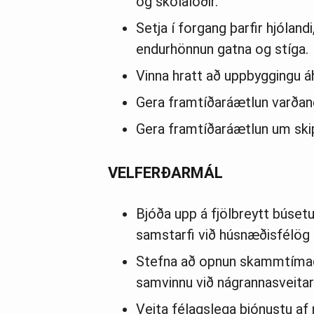
og skólalóðir.
Setja í forgang þarfir hjóland
endurhönnun gatna og stíga.
Vinna hratt að uppbyggingu 
Gera framtíðaráætlun varðand
Gera framtíðaráætlun um skip
VELFERÐARMÁL
Bjóða upp á fjölbreytt búsetu
samstarfi við húsnæðisfélög f
Stefna að opnun skammtímadva
samvinnu við nágrannasveita
Veita félagslega þjónustu af