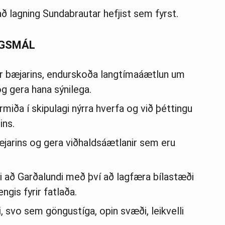
að lagning Sundabrautar hefjist sem fyrst.
AGSMÁL
r bæjarins, endurskoða langtímaáætlun um
g gera hana sýnilega.
armiða í skipulagi nýrra hverfa og við þéttingu
ins.
æjarins og gera viðhaldsáætlanir sem eru
 að Garðalundi með því að lagfæra bílastæði
ngis fyrir fatlaða.
, svo sem göngustíga, opin svæði, leikvelli