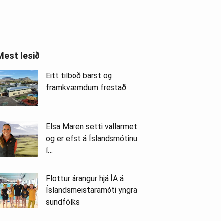
Mest lesið
Eitt tilboð barst og
framkvæmdum frestað
Elsa Maren setti vallarmet
og er efst á Íslandsmótinu
í…
Flottur árangur hjá ÍA á
Íslandsmeistaramóti yngra
sundfólks