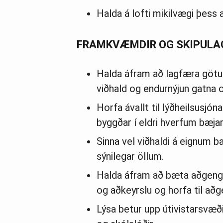
Halda á lofti mikilvægi þess 
FRAMKVÆMDIR OG SKIPUL
Halda áfram að lagfæra götu
viðhald og endurnýjun gatna o
Horfa ávallt til lýðheilsusjón
byggðar í eldri hverfum bæjar
Sinna vel viðhaldi á eignum b
sýnilegar öllum.
Halda áfram að bæta aðgengi
og aðkeyrslu og horfa til aðge
Lýsa betur upp útivistarsvæði