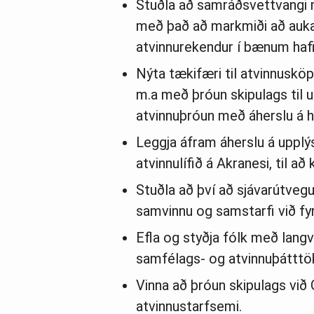
Stuðla að samráðsvettvangi mi
með það að markmiði að auka
atvinnurekendur í bænum haf
Nýta tækifæri til atvinnusköp
m.a með þróun skipulags til u
atvinnuþróun með áherslu á h
Leggja áfram áherslu á upplý
atvinnulífið á Akranesi, til a
Stuðla að því að sjávarútvegu
samvinnu og samstarfi við fyr
Efla og styðja fólk með langv
samfélags- og atvinnuþátttöku
Vinna að þróun skipulags við 
atvinnustarfsemi.