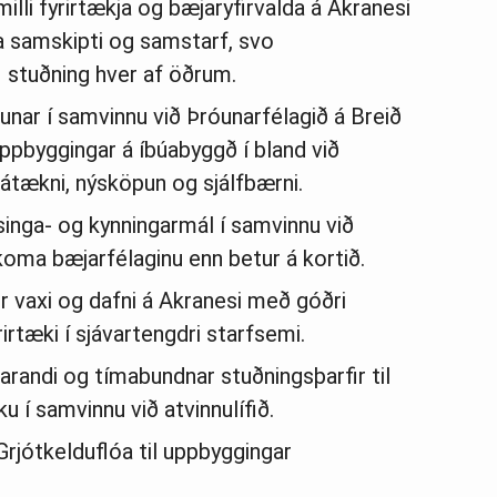
lli fyrirtækja og bæjaryfirvalda á Akranesi
 samskipti og samstarf, svo
i stuðning hver af öðrum.
unar í samvinnu við Þróunarfélagið á Breið
ppbyggingar á íbúabyggð í bland við
átækni, nýsköpun og sjálfbærni.
singa- og kynningarmál í samvinnu við
ð koma bæjarfélaginu enn betur á kortið.
r vaxi og dafni á Akranesi með góðri
irtæki í sjávartengdri starfsemi.
arandi og tímabundnar stuðningsþarfir til
 í samvinnu við atvinnulífið.
Grjótkelduflóa til uppbyggingar