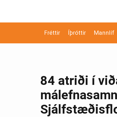
Fréttir
Íþróttir
Mannlíf
84 atriði í v
málefnasamni
Sjálfstæðisfl