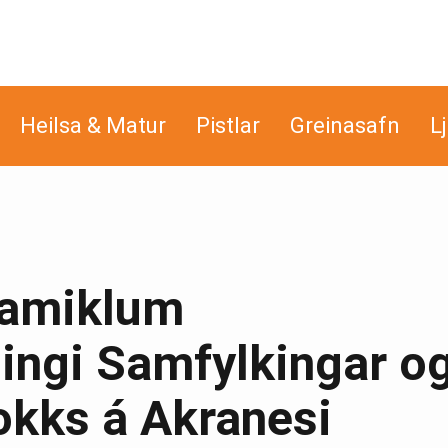
Heilsa & Matur
Pistlar
Greinasafn
L
iðamiklum
ngi Samfylkingar o
okks á Akranesi