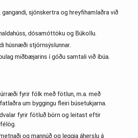
i, gangandi, sjónskertra og hreyfihamlaðra við
áhaldahúss, dósamóttöku og Búkollu.
i húsnæði stjórnsýslunnar.
ulag miðbæjarins í góðu samtali við íbúa.
úrræði fyrir fólk með fötlun, m.a. með
atlaðra um byggingu fleiri búsetukjarna.
lar fyrir fötluð börn og leitast eftir
rfélög.
 metnaði og mannúð og leggja áherslu á