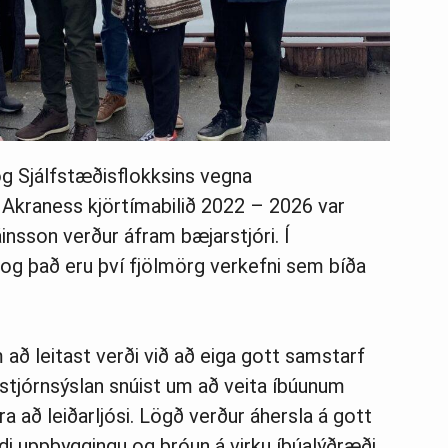
g Sjálfstæðisflokksins vegna
 Akraness kjörtímabilið 2022 – 2026 var
áinsson verður áfram bæjarstjóri. Í
og það eru því fjölmörg verkefni sem bíða
ð leitast verði við að eiga gott samstarf
ð stjórnsýslan snúist um að veita íbúunum
 að leiðarljósi. Lögð verður áhersla á gott
i uppbyggingu og þróun á virku íbúalýðræði.