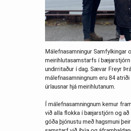
Málefnasamningur Samfylkingar o
meirihlutasamstarfs í bæjarstjórn
undirritaður í dag. Sævar Freyr Þr
málefnasamningnum eru 84 atriði 
úrlausnar hjá meirihlutanum.
Í málefnasamningnum kemur fram a
við alla flokka í bæjarstjórn og a
góða þjónustu með hagsmuni þeirra
samstarf við íbúa og áframhaldand