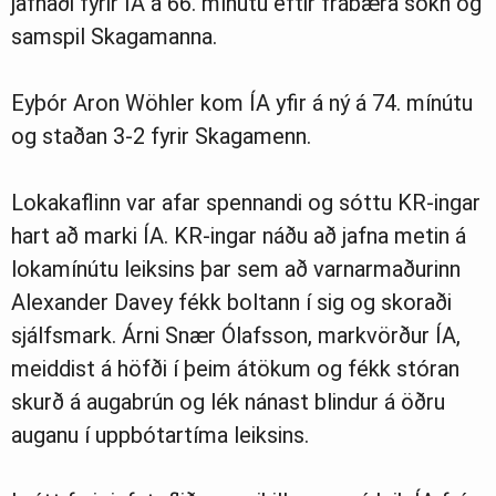
jafnaði fyrir ÍA á 66. mínútu eftir frábæra sókn og
samspil Skagamanna.
Eyþór Aron Wöhler kom ÍA yfir á ný á 74. mínútu
og staðan 3-2 fyrir Skagamenn.
Lokakaflinn var afar spennandi og sóttu KR-ingar
hart að marki ÍA. KR-ingar náðu að jafna metin á
lokamínútu leiksins þar sem að varnarmaðurinn
Alexander Davey fékk boltann í sig og skoraði
sjálfsmark. Árni Snær Ólafsson, markvörður ÍA,
meiddist á höfði í þeim átökum og fékk stóran
skurð á augabrún og lék nánast blindur á öðru
auganu í uppbótartíma leiksins.