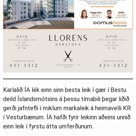
Karlalið ÍA lék einn sinn besta leik í gær í Bestu
deild Íslandsmótsins á þessu tímabili þegar liðið
gerði jafntefli í miklum markaleik á heimavelli KR
í Vesturbænum. ÍA hafði fyrir leikinn aðeins unnið
einn leik í fyrstu átta umferðunum.