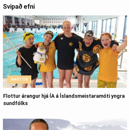
Svipað efni
ÍÞRÓTTIR
Flottur árangur hjá ÍA á Íslandsmeistaramóti yngra
sundfólks