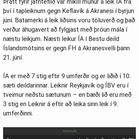
Þrátt fyrir jafnteflið var mikill munur á leik ÍA frá
því í tapleiknum gegn Keflavík á Akranesi í byrjun
júní. Batamerki á leik liðsins voru töluverð og það
verður áhugavert að fylgjast með þróun mála í
næstu leikjum. Næsti leikur ÍA í Bestu deild
Íslandsmótsins er gegn FH á Akranesvelli þann
21. júní.
ÍA er með 7 stig eftir 9 umferðir og er liðið í 10.
sæti deildarinnar. Leiknir Reykjavík og ÍBV eru í
tveimur neðstu sætunum – en bæði lið eru með
3 stig en Leiknir á eftir að leika sinn leik í 9.
umferðinni.