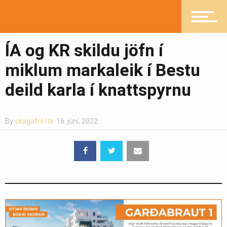
Greinasafn
ÍA og KR skildu jöfn í
miklum markaleik í Bestu
Ljósmyndasafn
deild karla í knattspyrnu
By
skagafrettir
16. júní, 2022