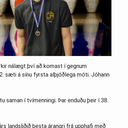
Birkir nálægt því að komast í gegnum
2. sæti á sínu fyrsta alþjóðlega móti. Jóhann
u saman í tvímenningi. Þar enduðu þeir í 38.
 árs landsliðið besta árangri frá upphafi með