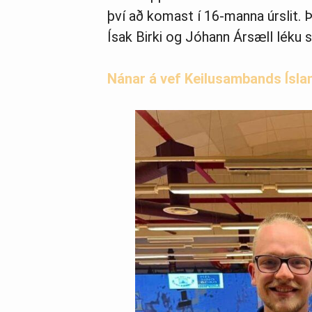
því að komast í 16-manna úrslit. 
Ísak Birki og Jóhann Ársæll léku stó
Nánar á vef Keilusambands Ísla