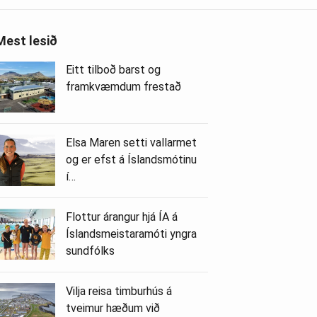
Mest lesið
Eitt tilboð barst og
framkvæmdum frestað
Elsa Maren setti vallarmet
og er efst á Íslandsmótinu
í…
Flottur árangur hjá ÍA á
Íslandsmeistaramóti yngra
sundfólks
Vilja reisa timburhús á
tveimur hæðum við