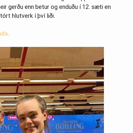
Þeir gerðu enn betur og enduðu í 12. sæti en
rt hlutverk í því liði.
nds.