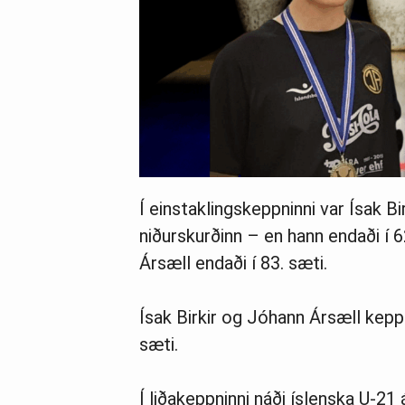
Í einstaklingskeppninni var Ísak 
niðurskurðinn – en hann endaði í 6
Ársæll endaði í 83. sæti.
Ísak Birkir og Jóhann Ársæll keppt
sæti.
Í liðakeppninni náði íslenska U-21