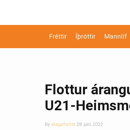
Fréttir
Íþróttir
Mannlíf
Flottur áran
U21-Heimsmei
By
skagafrettir
28. júní, 2022