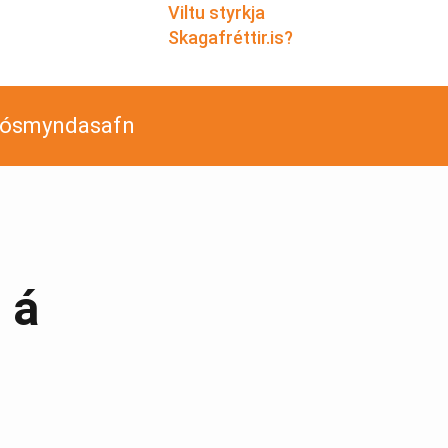
Viltu styrkja
Skagafréttir.is?
jósmyndasafn
 á