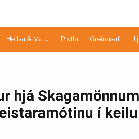
Heilsa & Matur
Pistlar
Greinasafn
L
gur hjá Skagamönnum
staramótinu í keilu