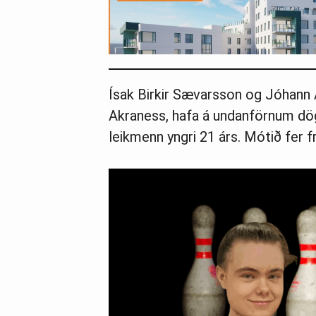
Ísak Birkir Sævarsson og Jóhann Á
Akraness, hafa á undanförnum dö
leikmenn yngri 21 árs. Mótið fer f