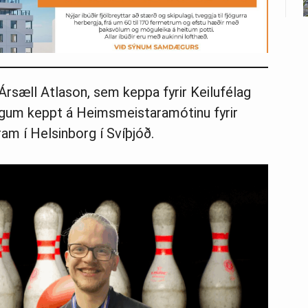
rsæll Atlason, sem keppa fyrir Keilufélag
gum keppt á Heimsmeistaramótinu fyrir
ram í Helsinborg í Svíþjóð.