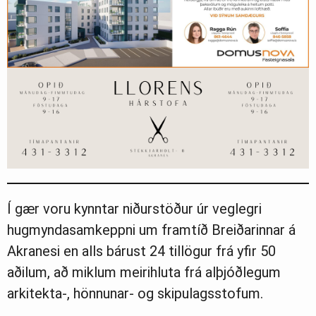
Í gær voru kynntar niðurstöður úr veglegri
hugmyndasamkeppni um framtíð Breiðarinnar á
Akranesi en alls bárust 24 tillögur frá yfir 50
aðilum, að miklum meirihluta frá alþjóðlegum
arkitekta-, hönnunar- og skipulagsstofum.