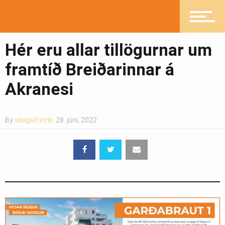
Ljósmyndasafn
Hér eru allar tillögurnar um
framtíð Breiðarinnar á
Akranesi
By
skagafrettir
28. júní, 2022