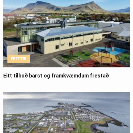
FRÉTTIR
Eitt tilboð barst og framkvæmdum frestað