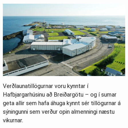
Verðlaunatillögurnar voru kynntar í
Hafbjargarhúsinu að Breiðargötu – og í sumar
geta allir sem hafa áhuga kynnt sér tillögurnar á
sýningunni sem verður opin almenningi næstu
vikurnar.