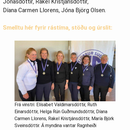
Jónasdóttir, Rakel Kristjánsdóttir,
Díana Carmen Llorens, Jóna Björg Olsen.
Smelltu hér fyrir rástíma, stöðu og úrslit:
Frá vinstri: Elísabet Valdimarsdóttir, Ruth
Einarsdóttir, Helga Rún Guðmundsdóttir, Díana
Carmen Llorens, Rakel Kristjánsdóttir, María Björk
Sveinsdóttir. Á myndina vantar Ragnheiði