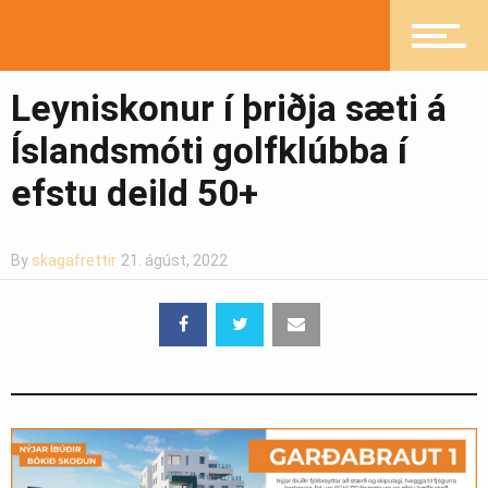
Pistlar
Leyniskonur í þriðja sæti á
Greinasafn
Íslandsmóti golfklúbba í
efstu deild 50+
Ljósmyndasafn
By
skagafrettir
21. ágúst, 2022