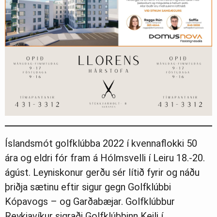
Íslandsmót golfklúbba 2022 í kvennaflokki 50
ára og eldri fór fram á Hólmsvelli í Leiru 18.-20.
ágúst. Leyniskonur gerðu sér lítið fyrir og náðu
þriðja sætinu eftir sigur gegn Golfklúbbi
Kópavogs – og Garðabæjar. Golfklúbbur
Reykjavíkur sigraði Golfklúbbinn Keili í