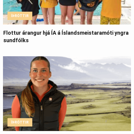
ÍÞRÓTTIR
Flottur árangur hjá ÍA á Íslandsmeistaramóti yngra
sundfólks
ÍÞRÓTTIR