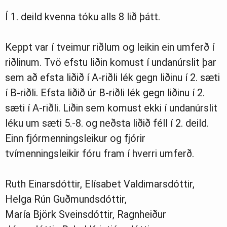
Í 1. deild kvenna tóku alls 8 lið þátt.
Keppt var í tveimur riðlum og leikin ein umferð í
riðlinum. Tvö efstu liðin komust í undanúrslit þar
sem að efsta liðið í A-riðli lék gegn liðinu í 2. sæti
í B-riðli. Efsta liðið úr B-riðli lék gegn liðinu í 2.
sæti í A-riðli. Liðin sem komust ekki í undanúrslit
léku um sæti 5.-8. og neðsta liðið féll í 2. deild.
Einn fjórmenningsleikur og fjórir
tvímenningsleikir fóru fram í hverri umferð.
Ruth Einarsdóttir, Elísabet Valdimarsdóttir,
Helga Rún Guðmundsdóttir,
María Björk Sveinsdóttir, Ragnheiður