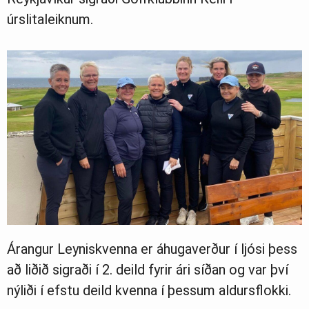
úrslitaleiknum.
Árangur Leyniskvenna er áhugaverður í ljósi þess
að liðið sigraði í 2. deild fyrir ári síðan og var því
nýliði í efstu deild kvenna í þessum aldursflokki.