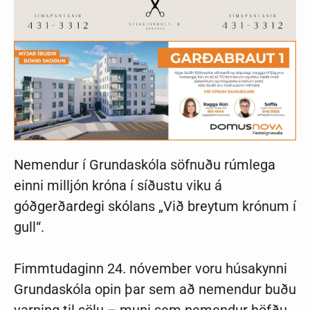
Ljósmyndasafn
Nemendur í Grundaskóla söfnuðu rúmlega
einni milljón króna í síðustu viku á
góðgerðardegi skólans „Við breytum krónum í
gull“.
Fimmtudaginn 24. nóvember voru húsakynni
Grundaskóla opin þar sem að nemendur buðu