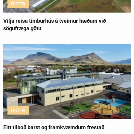
FRÉTTIR
Vilja reisa timburhús á tveimur hæðum við
sögufræga götu
FRÉTTIR
Eitt tilboð barst og framkvæmdum frestað