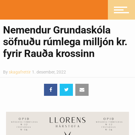
Íþróttir
Nemendur Grundaskóla
Mannlíf
söfnuðu rúmlega milljón kr.
fyrir Rauða krossinn
Heilsueflandi samfélag
By
skagafrettir
1. desember, 2022
Pistlar
Greinasafn