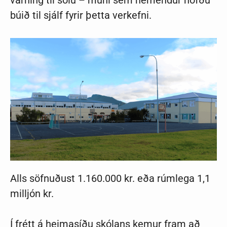
varning til sölu – muni sem nemendur höfðu
búið til sjálf fyrir þetta verkefni.
Alls söfnuðust 1.160.000 kr. eða rúmlega 1,1
milljón kr.
Í frétt á heimasíðu skólans kemur fram að