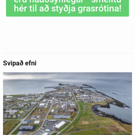
hér til að styðja grasrótina!
Svipað efni