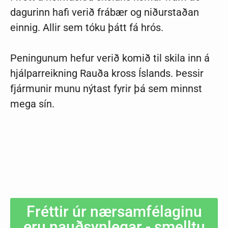
dagurinn hafi verið frábær og niðurstaðan
einnig. Allir sem tóku þátt fá hrós.
Peningunum hefur verið komið til skila inn á
hjálparreikning Rauða kross Íslands. Þessir
fjármunir munu nýtast fyrir þá sem minnst
mega sín.
Fréttir úr nærsamfélaginu
eru nauðsynlegar - smelltu