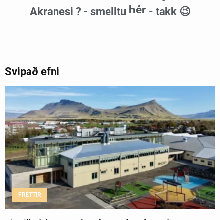
hér
Akranesi ? - smelltu
- takk 😉
Svipað efni
FRÉTTIR