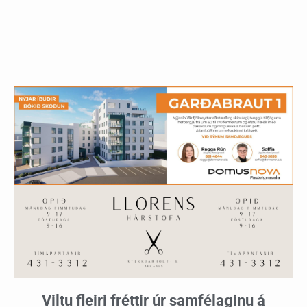
Viltu fleiri fréttir úr samfélaginu á