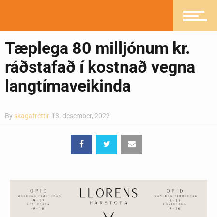
Mannlíf
Tæplega 80 milljónum kr.
Heilsueflandi samfélag
ráðstafað í kostnað vegna
langtímaveikinda
Pistlar
By
skagafrettir
13. desember, 2022
Greinasafn
Ljósmyndasafn