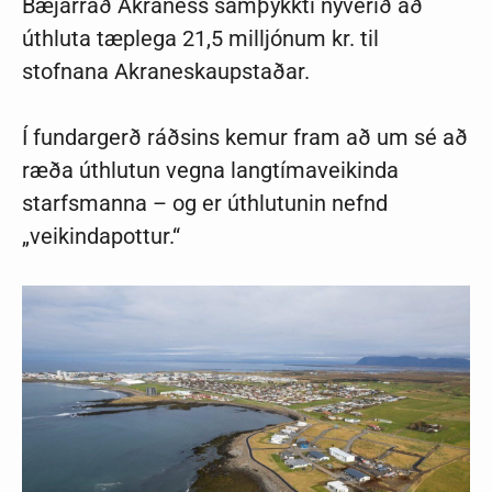
Bæjarráð Akraness samþykkti nýverið að
úthluta tæplega 21,5 milljónum kr. til
stofnana Akraneskaupstaðar.
Í fundargerð ráðsins kemur fram að um sé að
ræða úthlutun vegna langtímaveikinda
starfsmanna – og er úthlutunin nefnd
„veikindapottur.“