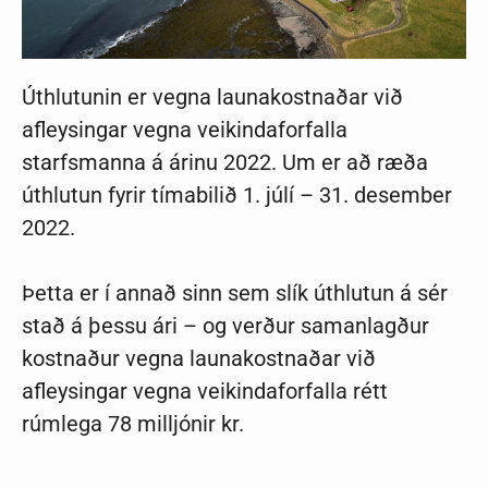
Úthlutunin er vegna launakostnaðar við
afleysingar vegna veikindaforfalla
starfsmanna á árinu 2022. Um er að ræða
úthlutun fyrir tímabilið 1. júlí – 31. desember
2022.
Þetta er í annað sinn sem slík úthlutun á sér
stað á þessu ári – og verður samanlagður
kostnaður vegna launakostnaðar við
afleysingar vegna veikindaforfalla rétt
rúmlega 78 milljónir kr.