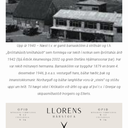
Upp úr 1940 – Næst t.v. er gamli barnaskólinn á stríðsári og t.h.
„íþróttahúsið/smíðahúsið“ sem formlega var tekið í notkun sem íþróttahús árið
1942 (Sjá Árbók Akurnesinga 2002 og grein Stefáns Hjálmarssonar þar). Þar
var rekið mötuneyti hermanna. Barnaskólinn var byggður 1879 en brann 4.
desemeber 1946, þ.e.a.s. vesturgafl hans, báðar hæðir, þak og
innanstokksmunir. Norðurgafl og báðar langhliðar voru úr „steini“ og stóðu
uppi um hríð. Til hægri sést í Krókalón við útfiri og upp af því t.v. í Grenjar og
skipasmíðastöð Þorgeirs og Ellerts.