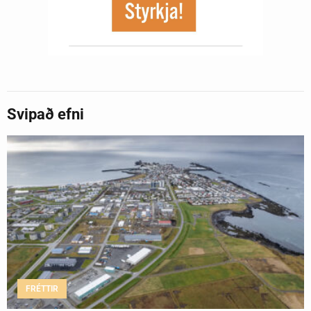
Svipað efni
FRÉTTIR