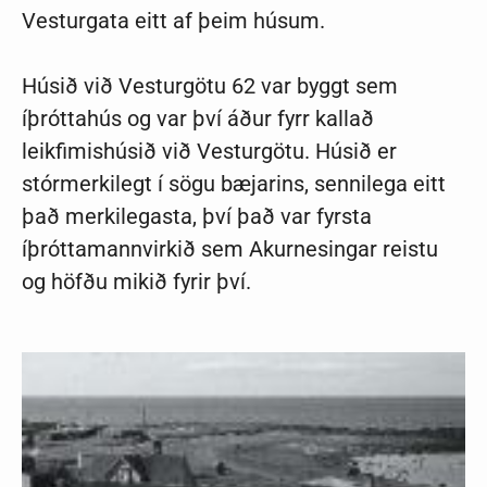
Vesturgata eitt af þeim húsum.
Húsið við Vesturgötu 62 var byggt sem
íþróttahús og var því áður fyrr kallað
leikfimishúsið við Vesturgötu. Húsið er
stórmerkilegt í sögu bæjarins, sennilega eitt
það merkilegasta, því það var fyrsta
íþróttamannvirkið sem Akurnesingar reistu
og höfðu mikið fyrir því.