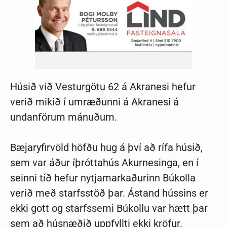
Húsið við Vesturgötu 62 á Akranesi hefur
verið mikið í umræðunni á Akranesi á
undanförum mánuðum.
Bæjaryfirvöld höfðu hug á því að rífa húsið,
sem var áður íþróttahús Akurnesinga, en í
seinni tíð hefur nytjamarkaðurinn Búkolla
verið með starfsstöð þar. Ástand hússins er
ekki gott og starfssemi Búkollu var hætt þar
sem að húsnæðið uppfyllti ekki kröfur.