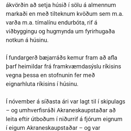
ákvörðin að setja húsið í sölu á almennum
markaði en með tilteknum kvöðum sem m.a.
varða m.a. tímalínu endurbóta, rif á
viðbyggingu og hugmynda um fyrirhugaða
notkun á húsinu.
Í fundargerð bæjarráðs kemur fram að afla
þarf heimildar frá framkvæmdasýslu ríkisins
vegna þessa en stofnunin fer með
eignarhluta ríkisins í húsinu.
Í nóvember á síðasta ári var lagt til í skipulags
– og umhverfisráði Akraneskaupstaðar að
leita eftir útboðum í niðurrif á fjórum eignum
í eigum Akraneskaupstaðar – og var