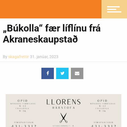
Greinasafn
„Búkolla“ fær líflínu frá
Akraneskaupstað
Ljósmyndasafn
By
skagafrettir
31. janúar, 2023