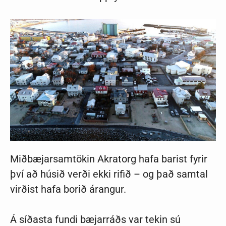
Miðbæjarsamtökin Akratorg hafa barist fyrir
því að húsið verði ekki rifið – og það samtal
virðist hafa borið árangur.
Á síðasta fundi bæjarráðs var tekin sú