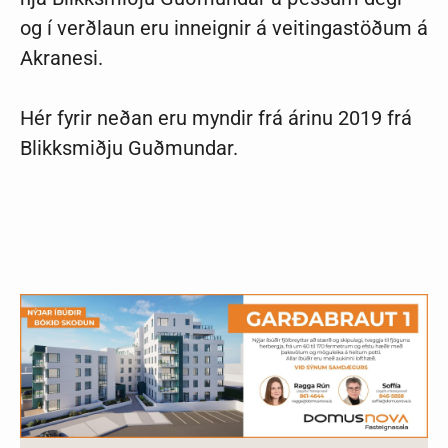
og í verðlaun eru inneignir á veitingastöðum á
Akranesi.
Hér fyrir neðan eru myndir frá árinu 2019 frá
Blikksmiðju Guðmundar.