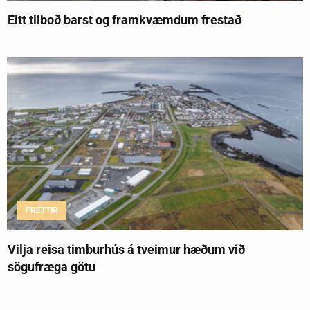
Eitt tilboð barst og framkvæmdum frestað
FRÉTTIR
Vilja reisa timburhús á tveimur hæðum við
sögufræga götu