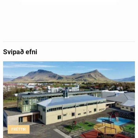
Svipað efni
FRÉTTIR