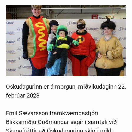
Öskudagurinn er á morgun, miðvikudaginn 22.
febrúar 2023
Emil Sævarsson framkvæmdastjóri
Blikksmiðju Guðmundar segir í samtali við
Skagafréttir að Öskudagurinn skipti miklu