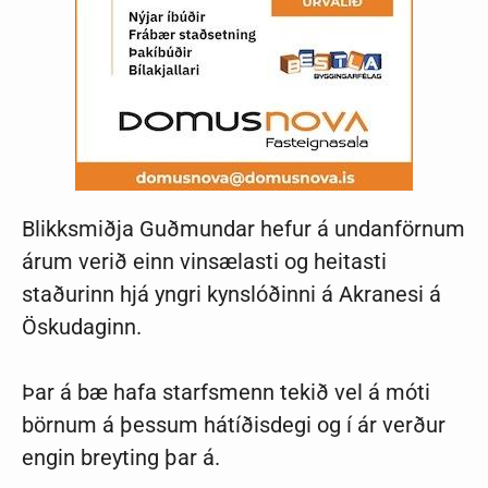
Blikksmiðja Guðmundar hefur á undanförnum
árum verið einn vinsælasti og heitasti
staðurinn hjá yngri kynslóðinni á Akranesi á
Öskudaginn.
Þar á bæ hafa starfsmenn tekið vel á móti
börnum á þessum hátíðisdegi og í ár verður
engin breyting þar á.