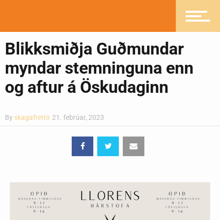
Pistlar
Blikksmiðja Guðmundar
Greinasafn
myndar stemninguna enn
og aftur á Öskudaginn
Ljósmyndasafn
By
skagafrettir
21. febrúar, 2023