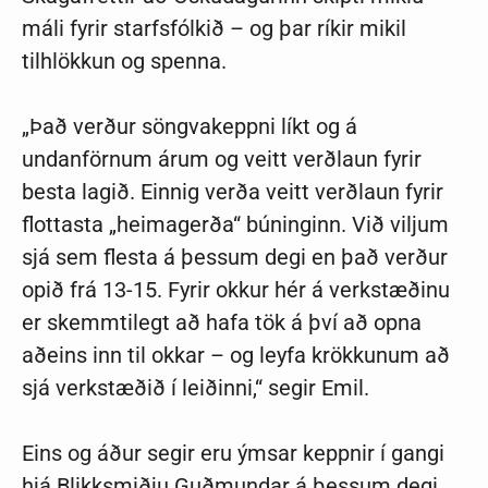
máli fyrir starfsfólkið – og þar ríkir mikil
tilhlökkun og spenna.
„Það verður söngvakeppni líkt og á
undanförnum árum og veitt verðlaun fyrir
besta lagið. Einnig verða veitt verðlaun fyrir
flottasta „heimagerða“ búninginn. Við viljum
sjá sem flesta á þessum degi en það verður
opið frá 13-15. Fyrir okkur hér á verkstæðinu
er skemmtilegt að hafa tök á því að opna
aðeins inn til okkar – og leyfa krökkunum að
sjá verkstæðið í leiðinni
,“ segir Emil.
Eins og áður segir eru ýmsar keppnir í gangi
hjá Blikksmiðju Guðmundar á þessum degi