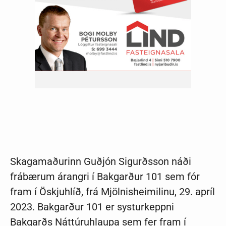
Skagamaðurinn Guðjón Sigurðsson náði
frábærum árangri í Bakgarður 101 sem fór
fram í Öskjuhlíð, frá Mjölnisheimilinu, 29. apríl
2023. Bakgarður 101 er systurkeppni
Bakgarðs Náttúruhlaupa sem fer fram í