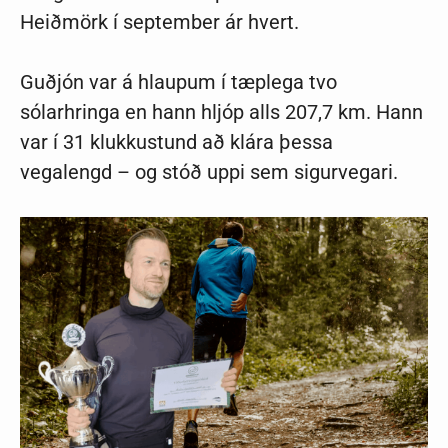
Heiðmörk í september ár hvert.
Guðjón var á hlaupum í tæplega tvo
sólarhringa en hann hljóp alls 207,7 km. Hann
var í 31 klukkustund að klára þessa
vegalengd – og stóð uppi sem sigurvegari.