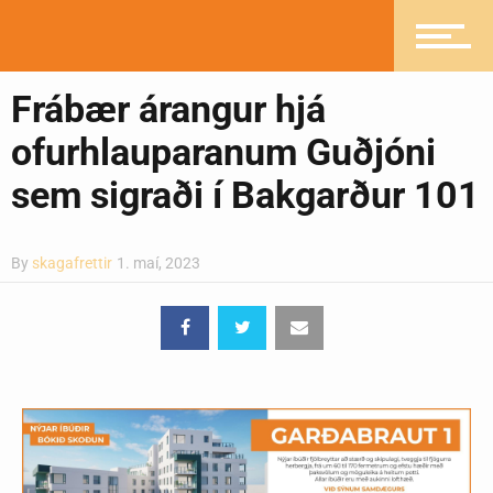
Greinasafn
Frábær árangur hjá
ofurhlauparanum Guðjóni
Ljósmyndasafn
sem sigraði í Bakgarður 101
By
skagafrettir
1. maí, 2023