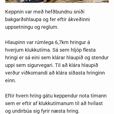
Keppnin var með hefðbundnu sniði
bakgarðshlaupa og fer eftir ákveðinni
uppsetningu og reglum.
Hlaupinn var rúmlega 6,7km hringur á
hverjum klukkutíma. Sá sem hljóp flesta
hringi er sá eini sem klárar hlaupið og stendur
uppi sem sigurvegari. Til að klára hlaupið
verður viðkomandi að klára síðasta hringinn
einn.
Eftir hvern hring gátu keppendur nota tímann
sem er eftir af klukkutímanum til að hvílast
og undirbúa sig fyrir næsta hring.