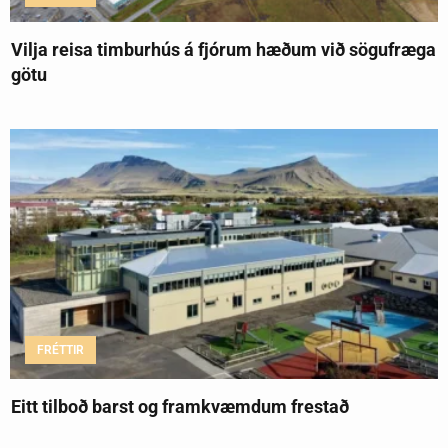
Vilja reisa timburhús á fjórum hæðum við sögufræga
götu
FRÉTTIR
Eitt tilboð barst og framkvæmdum frestað