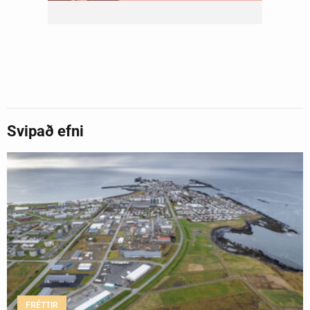
Svipað efni
FRÉTTIR