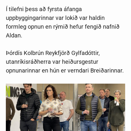
Í tilefni þess að fyrsta áfanga
uppbyggingarinnar var lokið var haldin
formleg opnun en rýmið hefur fengið nafnið
Aldan.
Þórdís Kolbrún Reykfjörð Gylfadóttir,
utanríkisráðherra var heiðursgestur
opnunarinnar en hún er verndari Breiðarinnar.