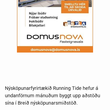
Nýsköpunarfyrirtækið Running Tide hefur á
undanförnum mánuðum byggt upp aðstöðu
sína í Breið nýsköpunarsmiðstöð.