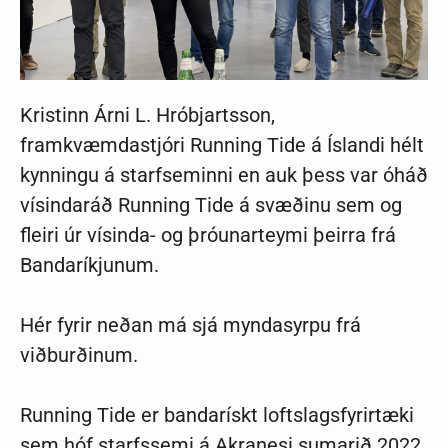
Kristinn Árni L. Hróbjartsson,
framkvæmdastjóri Running Tide á Íslandi hélt
kynningu á starfseminni en auk þess var óháð
vísindaráð Running Tide á svæðinu sem og
fleiri úr vísinda- og þróunarteymi þeirra frá
Bandaríkjunum.
Hér fyrir neðan má sjá myndasyrpu frá
viðburðinum.
Running Tide er bandarískt loftslagsfyrirtæki
sem hóf starfssemi á Akranesi sumarið 2022.