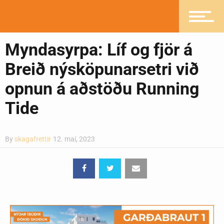
Heilsueflandi samfélag
Myndasyrpa: Líf og fjör á
Pistlar
Breið nýsköpunarsetri við
opnun á aðstöðu Running
Greinasafn
Tide
Ljósmyndasafn
By
skagafrettir
12. maí, 2023