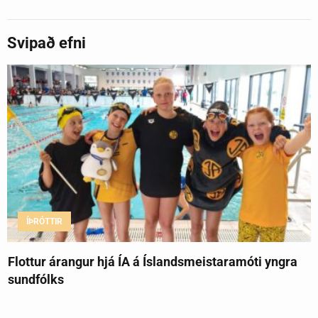
Svipað efni
ÍÞRÓTTIR
Flottur árangur hjá ÍA á Íslandsmeistaramóti yngra
sundfólks