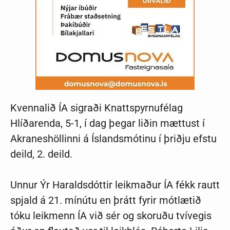
Kvennalið ÍA sigraði Knattspyrnufélag
Hlíðarenda, 5-1, í dag þegar liðin mættust í
Akraneshöllinni á Íslandsmótinu í þriðju efstu
deild, 2. deild.
Unnur Ýr Haraldsdóttir leikmaður ÍA fékk rautt
spjald á 21. mínútu en þrátt fyrir mótlætið
tóku leikmenn ÍA við sér og skoruðu tvívegis