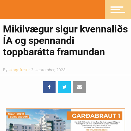
Greinasafn
Mikilvægur sigur kvennaliðs
Ljósmyndasafn
ÍA og spennandi
toppbarátta framundan
By
skagafrettir
2. september, 2023