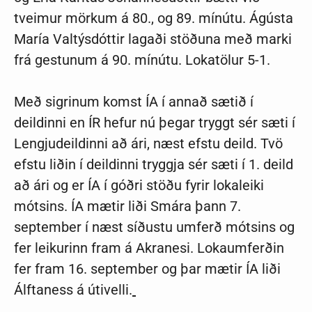
tveimur mörkum á 80., og 89. mínútu. Ágústa
María Valtýsdóttir lagaði stöðuna með marki
frá gestunum á 90. mínútu. Lokatölur 5-1.
Með sigrinum komst ÍA í annað sætið í
deildinni en ÍR hefur nú þegar tryggt sér sæti í
Lengjudeildinni að ári, næst efstu deild. Tvö
efstu liðin í deildinni tryggja sér sæti í 1. deild
að ári og er ÍA í góðri stöðu fyrir lokaleiki
mótsins. ÍA mætir liði Smára þann 7.
september í næst síðustu umferð mótsins og
fer leikurinn fram á Akranesi. Lokaumferðin
fer fram 16. september og þar mætir ÍA liði
Álftaness á útivelli.