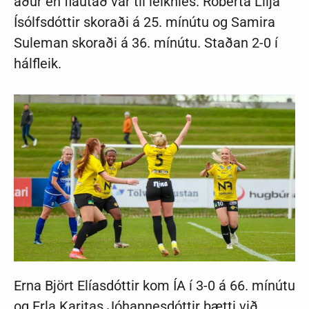
áður en flautað var til leikhlés. Róberta Lilja
Ísólfsdóttir skoraði á 25. mínútu og Samira
Suleman skoraði á 36. mínútu. Staðan 2-0 í
hálfleik.
Erna Björt Elíasdóttir kom ÍA í 3-0 á 66. mínútu
og Erla Karitas Jóhannesdóttir bætti við