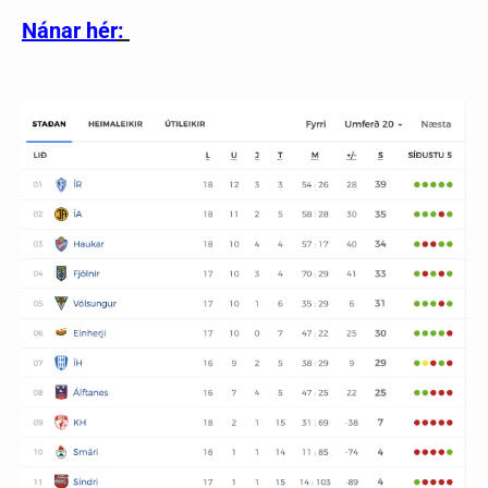
Nánar hér
: