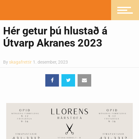
Heilsueflandi samfélag
Hér getur þú hlustað á
Pistlar
Útvarp Akranes 2023
Greinasafn
By
skagafrettir
1. desember, 2023
Ljósmyndasafn