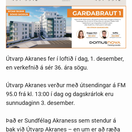
Útvarp Akranes fer í loftið í dag, 1. desember,
en verkefnið á sér 36. ára sögu.
Útvarp Akranes verður með útsendingar á FM
95.0 frá kl. 13:00 í dag og dagskrárlok eru
sunnudaginn 3. desember.
Það er Sundfélag Akraness sem stendur á
bak við Útvarp Akranes – en um er að ræða