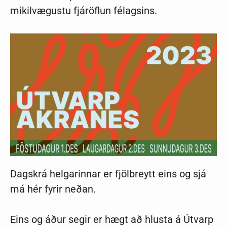
mikilvægustu fjáröflun félagsins.
Dagskrá helgarinnar er fjölbreytt eins og sjá
má hér fyrir neðan.
Eins og áður segir er hægt að hlusta á Útvarp