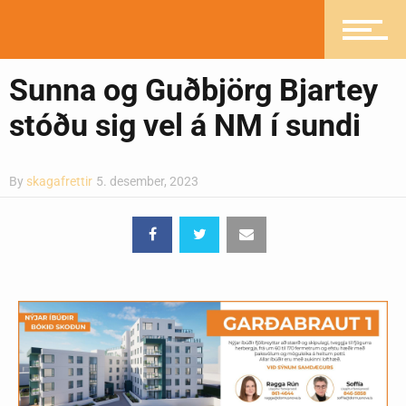
Mannlíf
Sunna og Guðbjörg Bjartey
Heilsueflandi samfélag
stóðu sig vel á NM í sundi
Pistlar
By
skagafrettir
5. desember, 2023
Greinasafn
Ljósmyndasafn