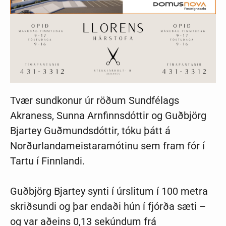
Tvær sundkonur úr röðum Sundfélags
Akraness,
Sunna Arnfinnsdóttir og
Guðbjörg
Bjartey Guðmundsdóttir, tóku þátt á
Norðurlandameistaramótinu sem fram fór í
Tartu í Finnlandi.
Guðbjörg Bjartey synti í úrslitum í 100 metra
skriðsundi og þar endaði hún í fjórða sæti –
og var aðeins 0,13 sekúndum frá