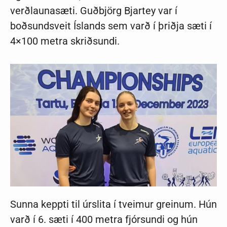
verðlaunasæti. Guðbjörg Bjartey var í
boðsundsveit Íslands sem varð í þriðja sæti í
4×100 metra skriðsundi.
Sunna keppti til úrslita í tveimur greinum. Hún
varð í 6. sæti í 400 metra fjórsundi og hún