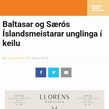
Mannlíf
Baltasar og Særós
Heilsueflandi samfélag
Íslandsmeistarar unglinga í
keilu
Pistlar
By
skagafrettir
12. mars, 2024
Greinasafn
Ljósmyndasafn