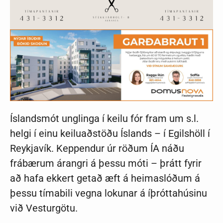
Íslandsmót unglinga í keilu fór fram um s.l.
helgi í einu keiluaðstöðu Íslands – í Egilshöll í
Reykjavík. Keppendur úr röðum ÍA náðu
frábærum árangri á þessu móti – þrátt fyrir
að hafa ekkert getað æft á heimaslóðum á
þessu tímabili vegna lokunar á íþróttahúsinu
við Vesturgötu.