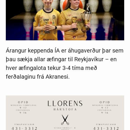
Árangur keppenda ÍA er áhugaverður þar sem
þau sækja allar æfingar til Reykjavíkur – en
hver æfingalota tekur 3-4 tíma með
ferðalaginu frá Akranesi.