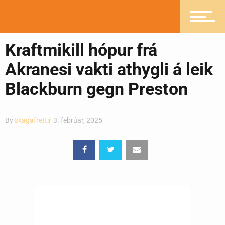
Ljósmyndasafn
Kraftmikill hópur frá
Akranesi vakti athygli á leik
Blackburn gegn Preston
By
skagafrettir
3. febrúar, 2025