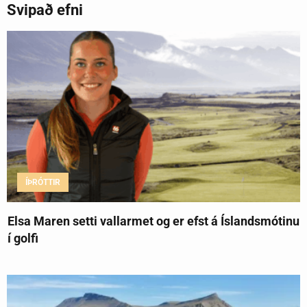
Svipað efni
ÍÞRÓTTIR
Elsa Maren setti vallarmet og er efst á Íslandsmótinu
í golfi