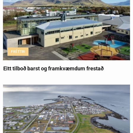
FRÉTTIR
Eitt tilboð barst og framkvæmdum frestað