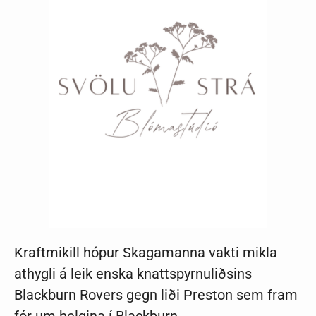
Kraftmikill hópur Skagamanna vakti mikla
athygli á leik enska knattspyrnuliðsins
Blackburn Rovers gegn liði Preston sem fram