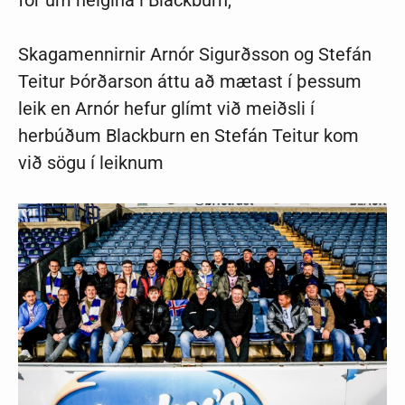
fór um helgina í Blackburn,
Skagamennirnir Arnór Sigurðsson og Stefán
Teitur Þórðarson áttu að mætast í þessum
leik en Arnór hefur glímt við meiðsli í
herbúðum Blackburn en Stefán Teitur kom
við sögu í leiknum