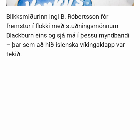
Blikksmiðurinn Ingi B. Róbertsson fór
fremstur í flokki með stuðningsmönnum
Blackburn eins og sjá má í þessu myndbandi
– þar sem að hið íslenska víkingaklapp var
tekið.