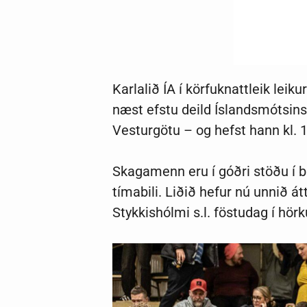
Karlalið ÍA í körfuknattleik lei
næst efstu deild Íslandsmótsins.
Vesturgötu – og hefst hann kl. 
Skagamenn eru í góðri stöðu í b
tímabili. Liðið hefur nú unnið átt
Stykkishólmi s.l. föstudag í hörk