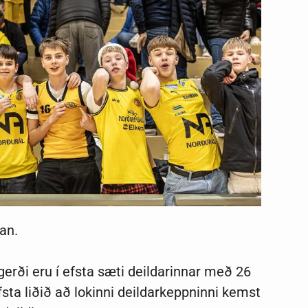
ðan.
ði eru í efsta sæti deildarinnar með 26
ta liðið að lokinni deildarkeppninni kemst