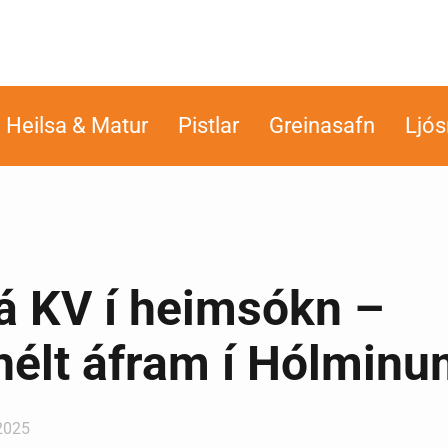
Heilsa & Matur
Pistlar
Greinasafn
Ljó
 KV í heimsókn –
hélt áfram í Hólmin
 2025