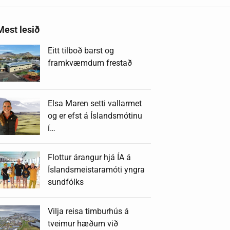
Mest lesið
Eitt tilboð barst og
framkvæmdum frestað
Elsa Maren setti vallarmet
og er efst á Íslandsmótinu
í…
Flottur árangur hjá ÍA á
Íslandsmeistaramóti yngra
sundfólks
Vilja reisa timburhús á
tveimur hæðum við