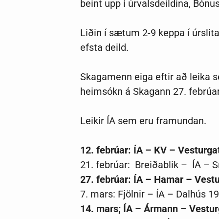
beint upp í úrvalsdeildina, Bónus
Liðin í sætum 2-9 keppa í úrslita
efsta deild.
Skagamenn eiga eftir að leika s
heimsókn á Skagann 27. febrúa
Leikir ÍA sem eru framundan.
12. febrúar: ÍA –
KV – Vesturgat
21. febrúar: Breiðablik – ÍA – 
27. febrúar:
ÍA – Hamar – Vestu
7. mars: Fjölnir – ÍA – Dalhús 1
14. mars; ÍA – Ármann – Vestur