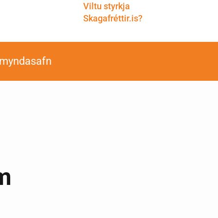
Viltu styrkja
Skagafréttir.is?
smyndasafn
um