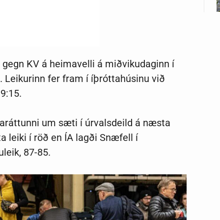
kur gegn KV á heimavelli á miðvikudaginn í
 Leikurinn fer fram í íþróttahúsinu við
19:15.
aráttunni um sæti í úrvalsdeild á næsta
a leiki í röð en ÍA lagði Snæfell í
uleik, 87-85.