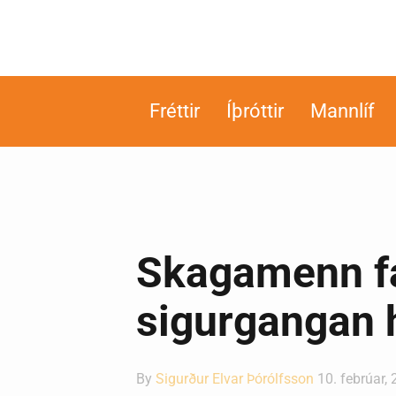
Fréttir
Íþróttir
Mannlíf
Skagamenn fá
sigurgangan 
By
Sigurður Elvar Þórólfsson
10. febrúar,