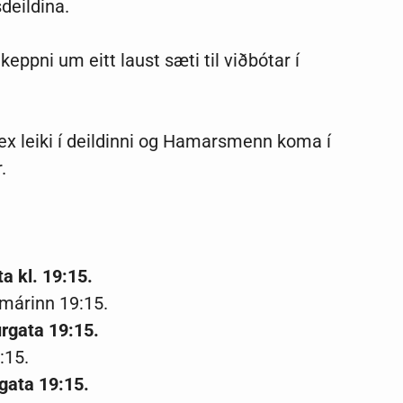
deildina.
keppni um eitt laust sæti til viðbótar í
ex leiki í deildinni og Hamarsmenn koma í
r.
a kl. 19:15.
Smárinn 19:15.
rgata 19:15.
9:15.
gata 19:15.