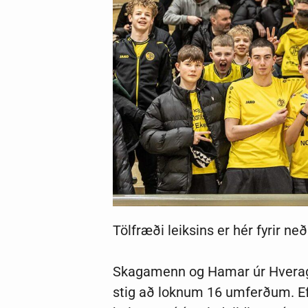
Tölfræði leiksins er hér fyrir ne
Skagamenn og Hamar úr Hverager
stig að loknum 16 umferðum. Efs