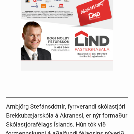
Arnbjörg Stefánsdóttir, fyrrverandi skólastjóri
Brekkubæjarskóla á Akranesi, er nýr formaður
Skólastjórafélags Íslands. Hún tók við
formennskunni á aðalfundi félagsins nýverið.