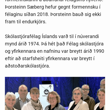
Þorsteinn Sæberg hefur gegnt formennsku í
félaginu síðan 2018. Þorsteinn bauð sig ekki
fram til endurkjörs.
Skólastjórafélag Íslands varð til í núverandi
mynd árið 1974. Þá hét það Félag skólastjóra
og yfirkennara en nafninu var breytt árið 1990
eftir að starfsheiti yfirkennara var breytt í
aðstoðarskólastjóra.