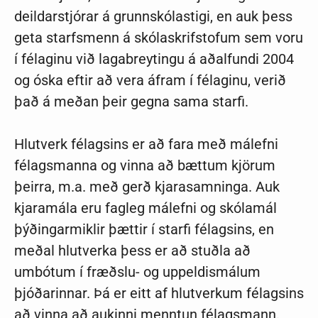
deildarstjórar á grunnskólastigi, en auk þess
geta starfsmenn á skólaskrifstofum sem voru
í félaginu við lagabreytingu á aðalfundi 2004
og óska eftir að vera áfram í félaginu, verið
það á meðan þeir gegna sama starfi.
Hlutverk félagsins er að fara með málefni
félagsmanna og vinna að bættum kjörum
þeirra, m.a. með gerð kjarasamninga. Auk
kjaramála eru fagleg málefni og skólamál
þýðingarmiklir þættir í starfi félagsins, en
meðal hlutverka þess er að stuðla að
umbótum í fræðslu- og uppeldismálum
þjóðarinnar. Þá er eitt af hlutverkum félagsins
að vinna að aukinni menntun félagsmann.