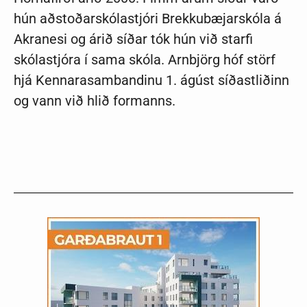
hún aðstoðarskólastjóri Brekkubæjarskóla á
Akranesi og árið síðar tók hún við starfi
skólastjóra í sama skóla. Arnbjörg hóf störf
hjá Kennarasambandinu 1. ágúst síðastliðinn
og vann við hlið formanns.