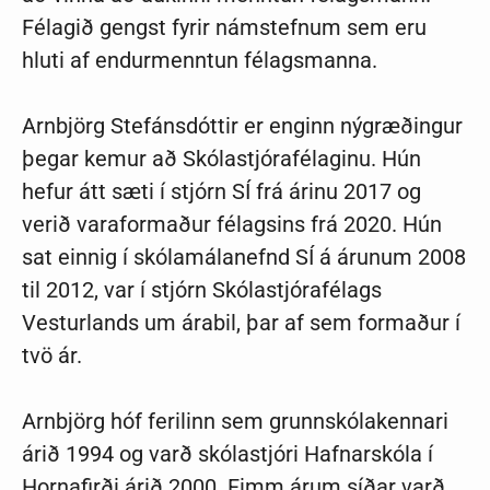
Félagið gengst fyrir námstefnum sem eru
hluti af endurmenntun félagsmanna.
Arnbjörg Stefánsdóttir er enginn nýgræðingur
þegar kemur að Skólastjórafélaginu. Hún
hefur átt sæti í stjórn SÍ frá árinu 2017 og
verið varaformaður félagsins frá 2020. Hún
sat einnig í skólamálanefnd SÍ á árunum 2008
til 2012, var í stjórn Skólastjórafélags
Vesturlands um árabil, þar af sem formaður í
tvö ár.
Arnbjörg hóf ferilinn sem grunnskólakennari
árið 1994 og varð skólastjóri Hafnarskóla í
Hornafirði árið 2000. Fimm árum síðar varð