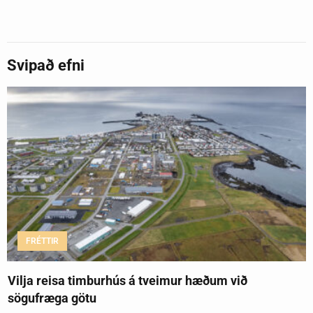
Svipað efni
FRÉTTIR
Vilja reisa timburhús á tveimur hæðum við
sögufræga götu