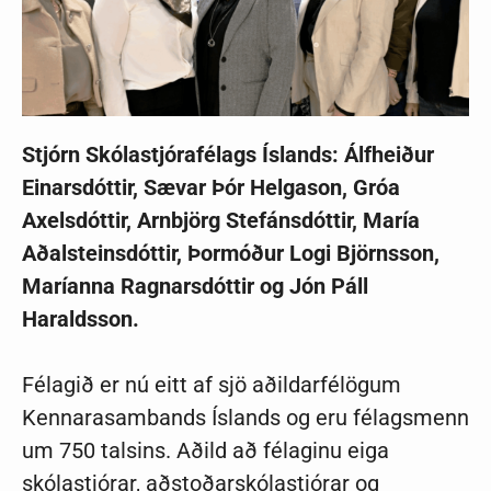
Stjórn Skólastjórafélags Íslands: Álfheiður
Einarsdóttir, Sævar Þór Helgason, Gróa
Axelsdóttir, Arnbjörg Stefánsdóttir, María
Aðalsteinsdóttir, Þormóður Logi Björnsson,
Maríanna Ragnarsdóttir og Jón Páll
Haraldsson.
Félagið er nú eitt af sjö aðildarfélögum
Kennarasambands Íslands og eru félagsmenn
um 750 talsins. Aðild að félaginu eiga
skólastjórar, aðstoðarskólastjórar og