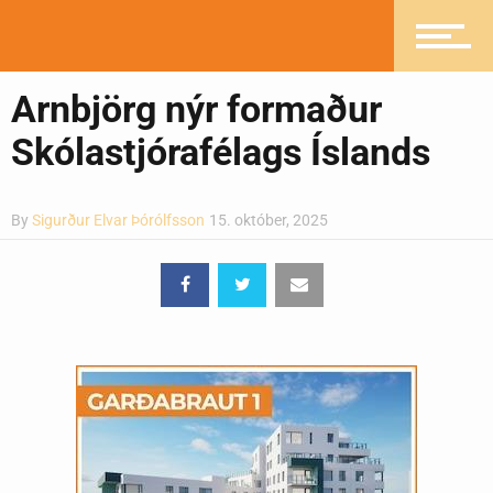
Greinasafn
Arnbjörg nýr formaður
Ljósmyndasafn
Skólastjórafélags Íslands
By
Sigurður Elvar Þórólfsson
15. október, 2025