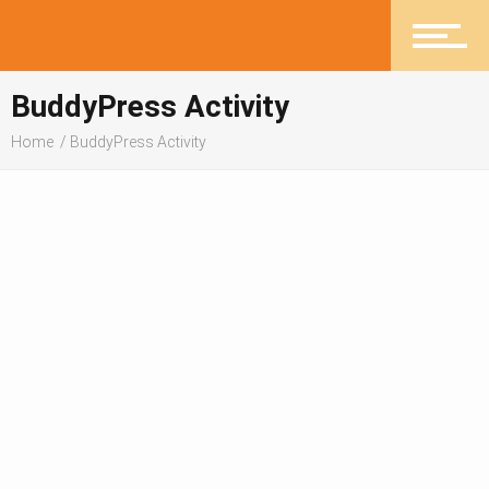
Viltu styrkja Skagafréttir.is?
BuddyPress Activity
Fréttir
Home
BuddyPress Activity
Íþróttir
Mannlíf
Heilsueflandi samfélag