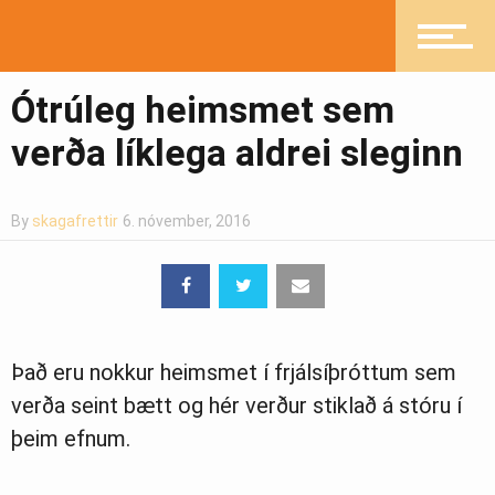
Heilsueflandi samfélag
Ótrúleg heimsmet sem
verða líklega aldrei sleginn
Pistlar
By
skagafrettir
6. nóvember, 2016
Greinasafn
Það eru nokkur heimsmet í frjálsíþróttum sem
Ljósmyndasafn
verða seint bætt og hér verður stiklað á stóru í
þeim efnum.