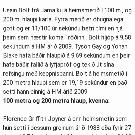
Usain Bolt frá Jamaíku á heimsmetið í 100 m., og
200 m. hlaupi karla. Fyrra metið er óhugnalega
gott og er 11/100 úr sekúndu betri tími en hjá
þeim sem næstir koma í röðinni. Bolt hljóp á 9,58
sekúndum á HM árið 2009. Tyson Gay og Yohan
Blake hafa báðir hlaupið á 9,69 sekúndum en þeir
hafa báðir fallið á lyfjapróf og tekið út sína
refsingu með keppnisbanni. Bolt á heimsmetið í
200 metra hlaupi sem er 19,19 sekúndur en það
setti hann einnig á HM árið 2009.
100 metra og 200 metra hlaup, kvenna:
Florence Griffith Joyner á enn heimsmetin sem
hún setti í þessum greinum árið 1988 eða fyrir 27