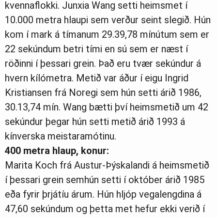
kvennaflokki. Junxia Wang setti heimsmet í
10.000 metra hlaupi sem verður seint slegið. Hún
kom í mark á tímanum 29.39,78 mínútum sem er
22 sekúndum betri tími en sú sem er næst í
röðinni í þessari grein. Það eru tvær sekúndur á
hvern kílómetra. Metið var áður í eigu Ingrid
Kristiansen frá Noregi sem hún setti árið 1986,
30.13,74 mín. Wang bætti því heimsmetið um 42
sekúndur þegar hún setti metið árið 1993 á
kínverska meistaramótinu.
400 metra hlaup, konur:
Marita Koch frá Austur-Þýskalandi á heimsmetið
í þessari grein semhún setti í október árið 1985
eða fyrir þrjátíu árum. Hún hljóp vegalengdina á
47,60 sekúndum og þetta met hefur ekki verið í