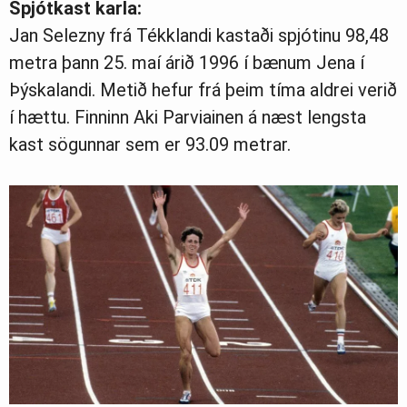
Spjótkast karla:
Jan Selezny frá Tékklandi kastaði spjótinu 98,48
metra þann 25. maí árið 1996 í bænum Jena í
Þýskalandi. Metið hefur frá þeim tíma aldrei verið
í hættu. Finninn Aki Parviainen á næst lengsta
kast sögunnar sem er 93.09 metrar.