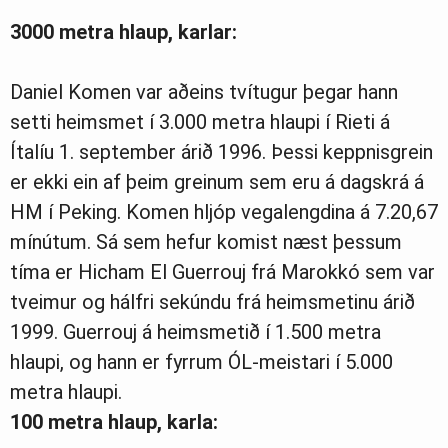
3000 metra hlaup, karlar:
Daniel Komen var aðeins tvítugur þegar hann
setti heimsmet í 3.000 metra hlaupi í Rieti á
Ítalíu 1. september árið 1996. Þessi keppnisgrein
er ekki ein af þeim greinum sem eru á dagskrá á
HM í Peking. Komen hljóp vegalengdina á 7.20,67
mínútum. Sá sem hefur komist næst þessum
tíma er Hicham El Guerrouj frá Marokkó sem var
tveimur og hálfri sekúndu frá heimsmetinu árið
1999. Guerrouj á heimsmetið í 1.500 metra
hlaupi, og hann er fyrrum ÓL-meistari í 5.000
metra hlaupi.
100 metra hlaup, karla: