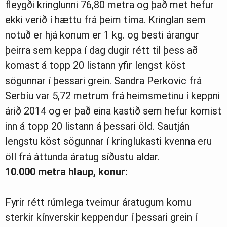
fleygði kringlunni 76,80 metra og það met hefur
ekki verið í hættu frá þeim tíma. Kringlan sem
notuð er hjá konum er 1 kg. og besti árangur
þeirra sem keppa í dag dugir rétt til þess að
komast á topp 20 listann yfir lengst köst
sögunnar í þessari grein. Sandra Perkovic frá
Serbíu var 5,72 metrum frá heimsmetinu í keppni
árið 2014 og er það eina kastið sem hefur komist
inn á topp 20 listann á þessari öld. Sautján
lengstu köst sögunnar í kringlukasti kvenna eru
öll frá áttunda áratug síðustu aldar.
10.000 metra hlaup, konur:
Fyrir rétt rúmlega tveimur áratugum komu
sterkir kínverskir keppendur í þessari grein í