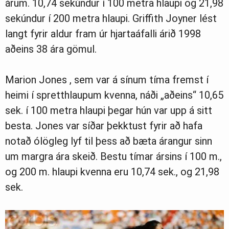
árum. 10,74 sekúndur í 100 metra hlaupi og 21,98
sekúndur í 200 metra hlaupi. Griffith Joyner lést
langt fyrir aldur fram úr hjartaáfalli árið 1998
aðeins 38 ára gömul.
Marion Jones , sem var á sínum tíma fremst í
heimi í spretthlaupum kvenna, náði „aðeins“ 10,65
sek. í 100 metra hlaupi þegar hún var upp á sitt
besta. Jones var síðar þekktust fyrir að hafa
notað ólögleg lyf til þess að bæta árangur sinn
um margra ára skeið. Bestu tímar ársins í 100 m.,
og 200 m. hlaupi kvenna eru 10,74 sek., og 21,98
sek.