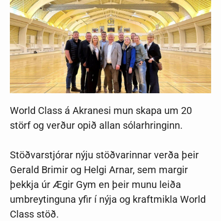
World Class á Akranesi mun skapa um 20
störf og verður opið allan sólarhringinn.
Stöðvarstjórar nýju stöðvarinnar verða þeir
Gerald Brimir og Helgi Arnar, sem margir
þekkja úr Ægir Gym en þeir munu leiða
umbreytinguna yfir í nýja og kraftmikla World
Class stöð.