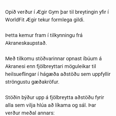
Opið verður í Ægir Gym þar til breytingin yfir í
WorldFit Ægir tekur formlega gildi.
Þetta kemur fram í tilkynningu frá
Akraneskaupstað.
Með tilkomu stöðvarinnar opnast íbúum á
Akranesi enn fjölbreyttari möguleikar til
heilsueflingar í hágæða aðstöðu sem uppfyllir
ströngustu gæðakröfur.
Stöðin býður upp á fjölbreytta aðstöðu fyrir
alla sem vilja hlúa að líkama og sál. Þar
verður meðal annars: