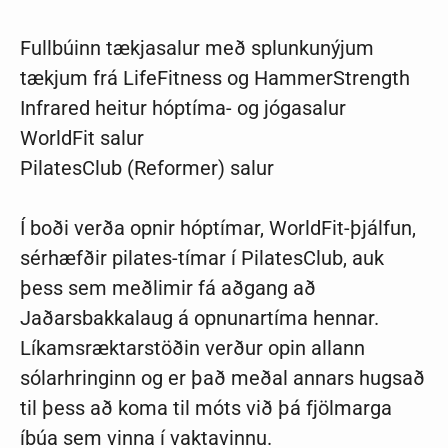
Fullbúinn tækjasalur með splunkunýjum
tækjum frá LifeFitness og HammerStrength
Infrared heitur hóptíma- og jógasalur
WorldFit salur
PilatesClub (Reformer) salur
Í boði verða opnir hóptímar, WorldFit-þjálfun,
sérhæfðir pilates-tímar í PilatesClub, auk
þess sem meðlimir fá aðgang að
Jaðarsbakkalaug á opnunartíma hennar.
Líkamsræktarstöðin verður opin allann
sólarhringinn og er það meðal annars hugsað
til þess að koma til móts við þá fjölmarga
íbúa sem vinna í vaktavinnu.