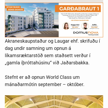
Akraneskaupstaður og Laugar ehf. skrifuðu í
dag undir samning um opnun á
líkamsræktarstöð sem staðsett verður í
„gamla íþróttahúsinu“ við Jaðarsbakka.
Stefnt er að opnun World Class um
mánaðarmótin september – október.