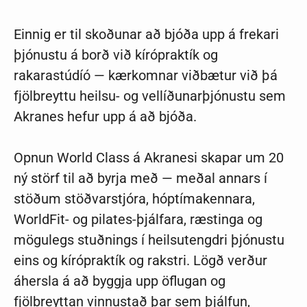
Einnig er til skoðunar að bjóða upp á frekari
þjónustu á borð við kírópraktík og
rakarastúdíó — kærkomnar viðbætur við þá
fjölbreyttu heilsu- og vellíðunarþjónustu sem
Akranes hefur upp á að bjóða.
Opnun World Class á Akranesi skapar um 20
ný störf til að byrja með — meðal annars í
stöðum stöðvarstjóra, hóptímakennara,
WorldFit- og pilates-þjálfara, ræstinga og
mögulegs stuðnings í heilsutengdri þjónustu
eins og kírópraktík og rakstri. Lögð verður
áhersla á að byggja upp öflugan og
fjölbreyttan vinnustað þar sem þjálfun,