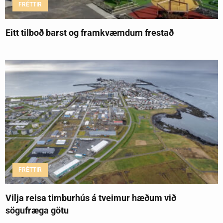
FRÉTTIR
Eitt tilboð barst og framkvæmdum frestað
FRÉTTIR
Vilja reisa timburhús á tveimur hæðum við
sögufræga götu