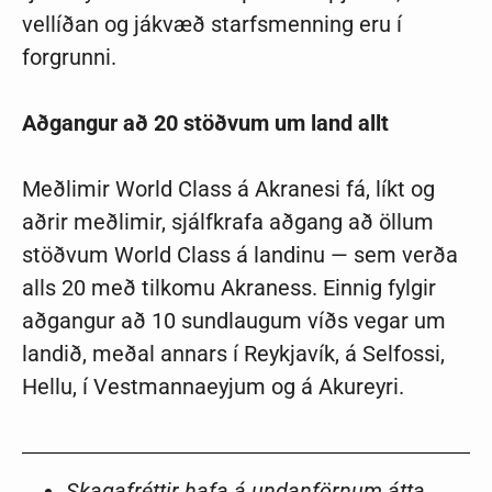
vellíðan og jákvæð starfsmenning eru í
forgrunni.
Aðgangur að 20 stöðvum um land allt
Meðlimir World Class á Akranesi fá, líkt og
aðrir meðlimir, sjálfkrafa aðgang að öllum
stöðvum World Class á landinu — sem verða
alls 20 með tilkomu Akraness. Einnig fylgir
aðgangur að 10 sundlaugum víðs vegar um
landið, meðal annars í Reykjavík, á Selfossi,
Hellu, í Vestmannaeyjum og á Akureyri.
Skagafréttir hafa á undanförnum átta