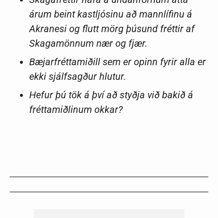
árum beint kastljósinu að mannlífinu á
Akranesi og flutt mörg þúsund fréttir af
Skagamönnum nær og fjær.
Bæjarfréttamiðill sem er opinn fyrir alla er
ekki sjálfsagður hlutur.
Hefur þú tök á því að styðja við bakið á
fréttamiðlinum okkar?