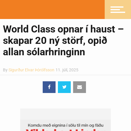
Ljósmyndasafn
World Class opnar í haust –
skapar 20 ný störf, opið
allan sólarhringinn
By
Sigurður Elvar Þórólfsson
11. júlí, 2025