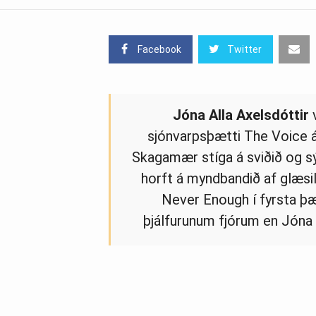
Facebook
Twitter
Jóna
Alla
Axelsdóttir
v
sjónvarpsþætti The Voice á
Skagamær stíga á sviðið og sý
horft á myndbandið af glæsil
Never Enough í fyrsta þæ
þjálfurunum fjórum en Jóna A