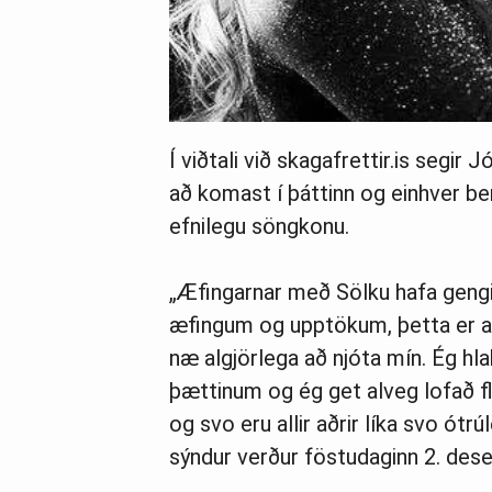
Í viðtali við skagafrettir.is segir J
að komast í þáttinn og einhver b
efnilegu söngkonu.
„Æfingarnar með Sölku hafa gengið
æfingum og upptökum, þetta er a
næ algjörlega að njóta mín. Ég hla
þættinum og ég get alveg lofað 
og svo eru allir aðrir líka svo ótr
sýndur verður föstudaginn 2. des