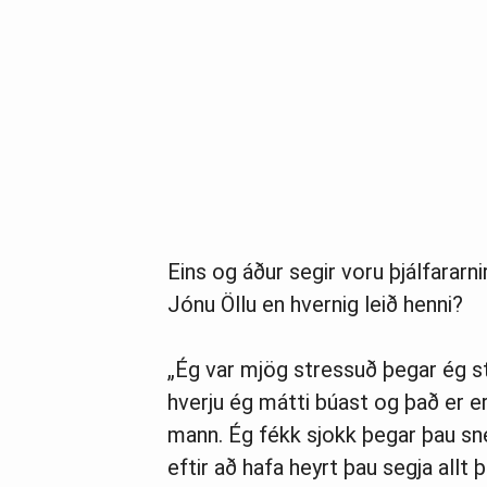
Eins og áður segir voru þjálfararn
Jónu Öllu en hvernig leið henni?
„Ég var mjög stressuð þegar ég stei
hverju ég mátti búast og það er er
mann. Ég fékk sjokk þegar þau sné
eftir að hafa heyrt þau segja allt