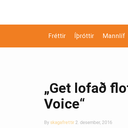
Fréttir
Íþróttir
Mannlíf
„Get lofað fl
Voice“
By
skagafrettir
2. desember, 2016