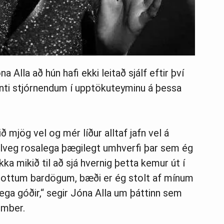
óna Alla að hún hafi ekki leitað sjálf eftir því
enti stjórnendum í upptökuteyminu á þessa
 mjög vel og mér líður alltaf jafn vel á
lveg rosalega þægilegt umhverfi þar sem ég
kka mikið til að sjá hvernig þetta kemur út í
flottum bardögum, bæði er ég stolt af mínum
úlega góðir,“ segir Jóna Alla um þáttinn sem
ember.