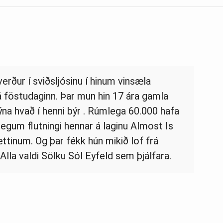
erður í sviðsljósinu í hinum vinsæla
 föstudaginn. Þar mun hin 17 ára gamla
na hvað í henni býr . Rúmlega 60.000 hafa
egum flutningi hennar á laginu Almost Is
ttinum. Og þar fékk hún mikið lof frá
lla valdi Sölku Sól Eyfeld sem þjálfara.