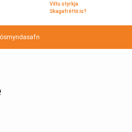
Viltu styrkja
Skagafréttir.is?
jósmyndasafn
e