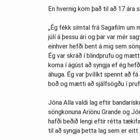
En hvernig kom það til að 17 ára s
„Ég fékk símtal frá Sagafilm um 
júlí á þessu ári og þar var mér sag
einhver hefði bent á mig sem sön
Ég var skráð í blindprufu og mætt
koma í ágúst að syngja ef ég hefð
áhuga. Ég var þvílíkt spennt að fá
boð og mætti að sjálfsögðu í pruf
Jóna Alla valdi lag eftir bandarísk
söngkonuna Ariönu Grande og Jón
hafði beðið lengi eftir rétta tækif
til að syngja þetta lag sem er eit