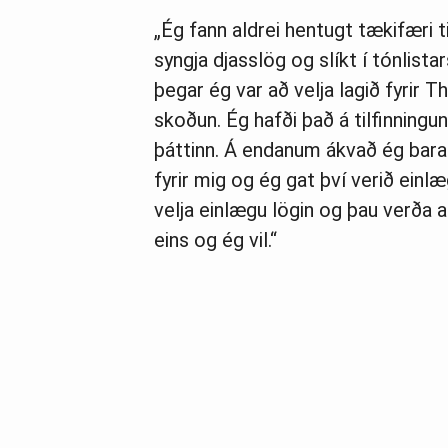
„Ég fann aldrei hentugt tækifæri t
syngja djasslög og slíkt í tónlist
þegar ég var að velja lagið fyrir 
skoðun. Ég hafði það á tilfinningun
þáttinn. Á endanum ákvað ég bara 
fyrir mig og ég gat því verið einl
velja einlægu lögin og þau verða a
eins og ég vil.“