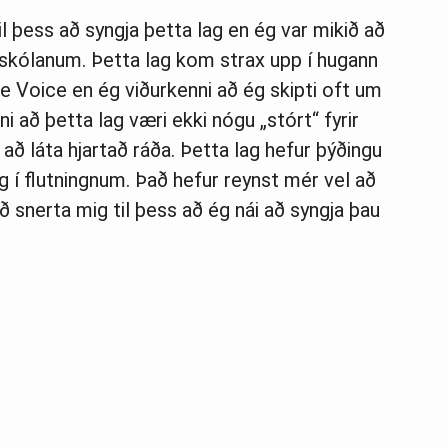
il þess að syngja þetta lag en ég var mikið að
arskólanum. Þetta lag kom strax upp í hugann
The Voice en ég viðurkenni að ég skipti oft um
ni að þetta lag væri ekki nógu „stórt“ fyrir
að láta hjartað ráða. Þetta lag hefur þýðingu
æg í flutningnum. Það hefur reynst mér vel að
ð snerta mig til þess að ég nái að syngja þau