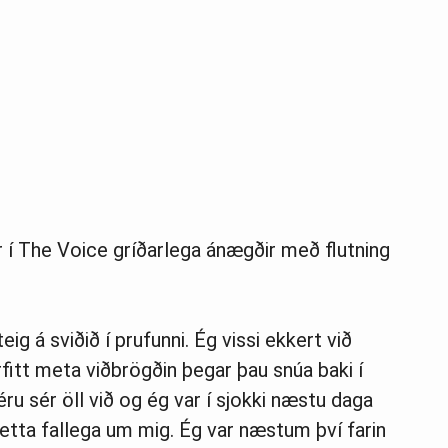
ir í The Voice gríðarlega ánægðir með flutning
g á sviðið í prufunni. Ég vissi ekkert við
fitt meta viðbrögðin þegar þau snúa baki í
ru sér öll við og ég var í sjokki næstu daga
 þetta fallega um mig. Ég var næstum því farin