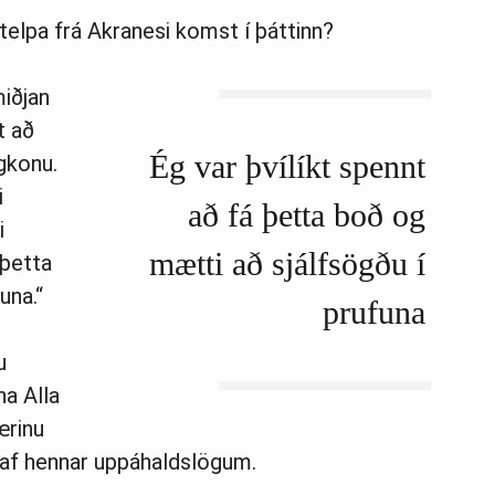
telpa frá Akranesi komst í þáttinn?
miðjan
t að
Ég var þvílíkt spennt
gkonu.
i
að fá þetta boð og
i
mætti að sjálfsögðu í
 þetta
una.“
prufuna
u
a Alla
ærinu
t af hennar uppáhaldslögum.