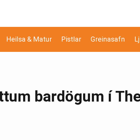
Heilsa & Matur
Pistlar
Greinasafn
L
ottum bardögum í Th