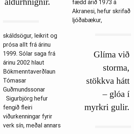
aldurhnignir.
fædd árið 1973 á
Akranesi, hefur skrifað
ljóðabækur,
skáldsögur, leikrit og
prósa allt frá árinu
Glíma við
1999. Sólar saga frá
árinu 2002 hlaut
storma,
Bókmenntaverðlaun
stökkva hátt
Tómasar
Guðmundssonar
– glóa í
Sigurbjörg hefur
myrkri gulir.
fengið fleiri
viðurkenningar fyrir
verk sín, meðal annars