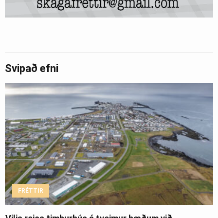
Svipað efni
FRÉTTIR