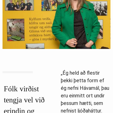
„Ég held að flestir
þekki þetta form ef
Fólk virðist
ég nefni Hávamál, þau
eru einmitt ort undir
tengja vel við
þessum hætti, sem
erindin og
nefnist ljóðaháttur.