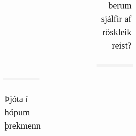
berum
sjálfir af
röskleik
reist?
Þjóta í
hópum
þrekmenn