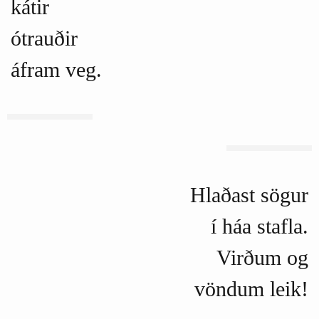
kátir
ótrauðir
áfram veg.
Hlaðast sögur
í háa stafla.
Virðum og
vöndum leik!