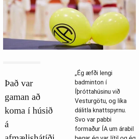
„Ég æfði lengi
Það var
badminton í
Íþróttahúsinu við
gaman að
Vesturgötu, og líka
koma í húsið
dálitla knattspyrnu.
Svo var pabbi
á
formaður ÍA um árabil
afmælishátíði
þegar ég var lítil og ég