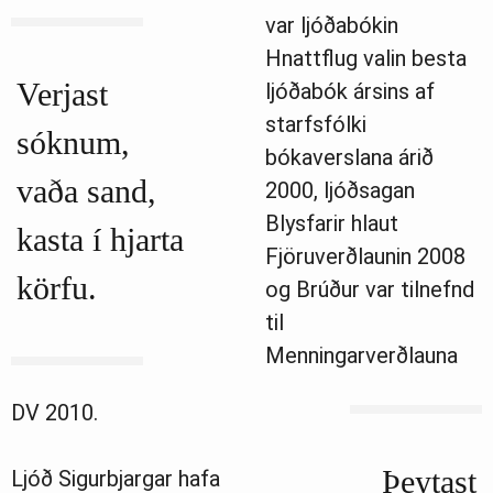
var ljóðabókin
Hnattflug valin besta
Verjast
ljóðabók ársins af
starfsfólki
sóknum,
bókaverslana árið
vaða sand,
2000, ljóðsagan
Blysfarir hlaut
kasta í hjarta
Fjöruverðlaunin 2008
körfu.
og Brúður var tilnefnd
til
Menningarverðlauna
DV 2010.
Þeytast
Ljóð Sigurbjargar hafa