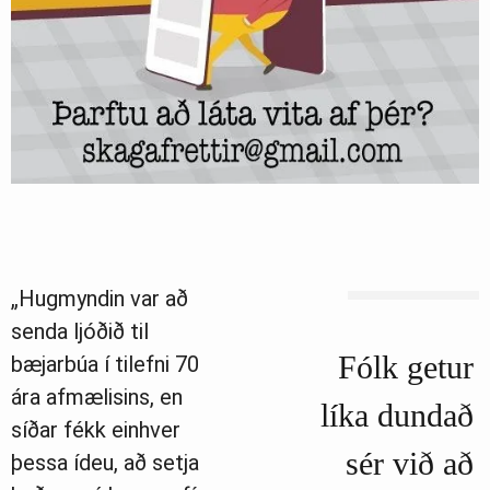
„Hugmyndin var að
senda ljóðið til
Fólk getur
bæjarbúa í tilefni 70
ára afmælisins, en
líka dundað
síðar fékk einhver
sér við að
þessa ídeu, að setja