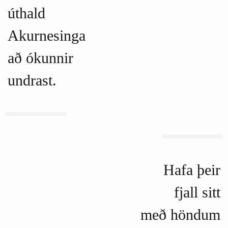
úthald
Akurnesinga
að ókunnir
undrast.
Hafa þeir
fjall sitt
með höndum