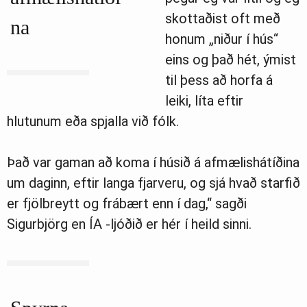
skottaðist oft með
na
honum „niður í hús“
eins og það hét, ýmist
til þess að horfa á
leiki, líta eftir
hlutunum eða spjalla við fólk.
Það var gaman að koma í húsið á afmælishátíðina
um daginn, eftir langa fjarveru, og sjá hvað starfið
er fjölbreytt og frábært enn í dag,“ sagði
Sigurbjörg en ÍA -ljóðið er hér í heild sinni.