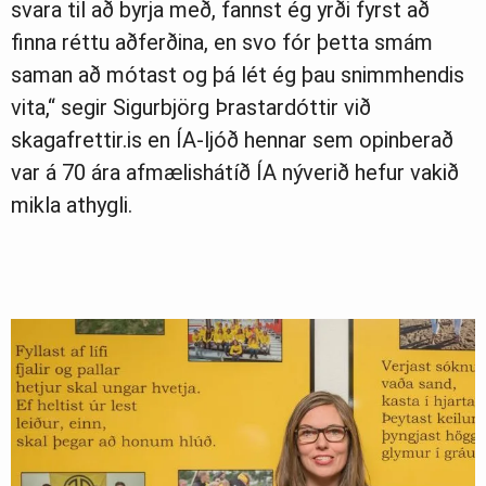
svara til að byrja með, fannst ég yrði fyrst að
finna réttu aðferðina, en svo fór þetta smám
saman að mótast og þá lét ég þau snimmhendis
vita,“ segir Sigurbjörg Þrastardóttir við
skagafrettir.is en ÍA-ljóð hennar sem opinberað
var á 70 ára afmælishátíð ÍA nýverið hefur vakið
mikla athygli.