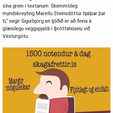
sína grein í textanum. Skemmtileg
myndskreyting Marellu Steinsdóttur hjálpar þar
ti,“ segir Sigurbjörg en ljóðið er að finna á
glæsilegu veggspjaldi í íþróttahúsinu við
Vesturgötu.