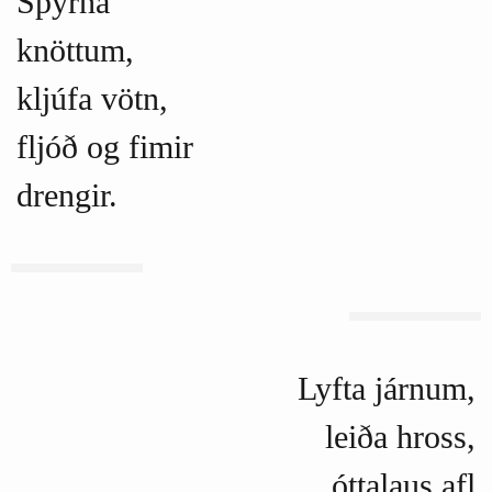
Spyrna
knöttum,
kljúfa vötn,
fljóð og fimir
drengir.
Lyfta járnum,
leiða hross,
óttalaus afl