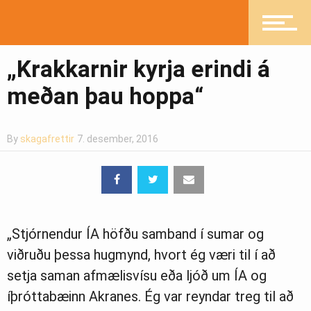
„Krakkarnir kyrja erindi á
meðan þau hoppa“
By
skagafrettir
7. desember, 2016
„Stjórnendur ÍA höfðu samband í sumar og
viðruðu þessa hugmynd, hvort ég væri til í að
setja saman afmælisvísu eða ljóð um ÍA og
íþróttabæinn Akranes. Ég var reyndar treg til að