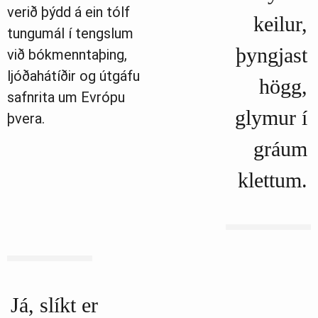
verið þýdd á ein tólf
keilur,
tungumál í tengslum
þyngjast
við bókmenntaþing,
ljóðahátíðir og útgáfu
högg,
safnrita um Evrópu
glymur í
þvera.
gráum
klettum.
Já, slíkt er