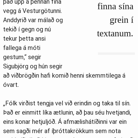
það upp á þennan fína
finna sína
vegg á Vesturgötunni.
grein í
Anddyrið var málað og
tekið í gegn og nú
textanum.
tekur þetta ansi
fallega á móti
gestum,“ segir
Sigubjörg og hún segir
að viðbrögðin hafi komið henni skemmtilega á
óvart.
„Fólk virðist tengja vel við erindin og taka til sín.
Það er einmitt líka ætlunin, að þau séu hvetjandi,
eins konar hetjuljóð. Á afmælishátíðinni var ein
sem sagði mér af íþróttakrökkum sem nota