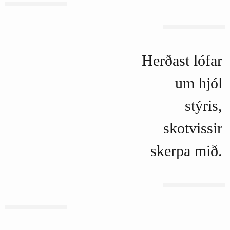
Herðast lófar
um hjól
stýris,
skotvissir
skerpa mið.