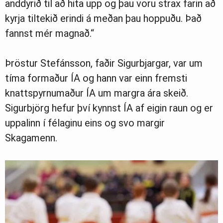
anddyrið til að hita upp og þau voru strax farin að
kyrja tiltekið erindi á meðan þau hoppuðu. Það
fannst mér magnað.“
Þröstur Stefánsson, faðir Sigurbjargar, var um
tíma formaður ÍA og hann var einn fremsti
knattspyrnumaður ÍA um margra ára skeið.
Sigurbjörg hefur því kynnst ÍA af eigin raun og er
uppalinn í félaginu eins og svo margir
Skagamenn.