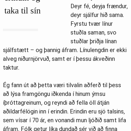
Deyr fé, deyja frændur,
taka til sín
deyr sjálfur hið sama.
Fyrstu tvær línur
stuðla saman, svo
stuðlar þriðja línan
sjálfstætt – og þannig áfram. Línulengdin er ekki
alveg niðurnjörvuð, samt er í þessu ákveðinn
taktur.
Ég fann út að þetta væri tilvalin aðferð til þess
að lýsa framgöngu iðkenda í hinum ýmsu
íþróttagreinum, og reyndi að fella öll átján
aðildarfélögin inn í erindin. Erindin eru sjö talsins,
sem vísar í 70 ár, en vonandi mun ljóðið samt lifa
áfram. Fólk getur líka dundað sér við að finna