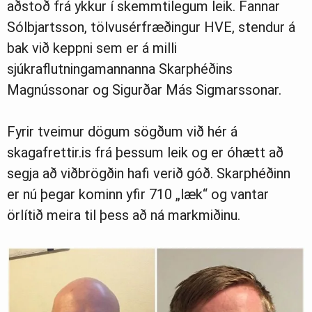
aðstoð frá ykkur í skemmtilegum leik. Fannar
Sólbjartsson, tölvusérfræðingur HVE, stendur á
bak við keppni sem er á milli
sjúkraflutningamannanna Skarphéðins
Magnússonar og Sigurðar Más Sigmarssonar.
Fyrir tveimur dögum sögðum við hér á
skagafrettir.is frá þessum leik og er óhætt að
segja að viðbrögðin hafi verið góð. Skarphéðinn
er nú þegar kominn yfir 710 „læk“ og vantar
örlítið meira til þess að ná markmiðinu.