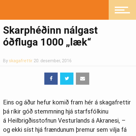
Mannlíf
Skarphéðinn nálgast
óðfluga 1000 „læk“
Heilsueflandi samfélag
By
skagafrettir
20. desember, 2016
Pistlar
Eins og áður hefur komið fram hér á skagafrettir
Greinasafn
þá ríkir góð stemmning hjá starfsfólkinu
á Heilbrigðisstofnun Vesturlands á Akranesi, –
og ekki síst hjá frændunum þremur sem vilja fá
Ljósmyndasafn