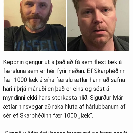
Keppnin gengur út á það að fá sem flest læk á
færsluna sem er hér fyrir neðan. Ef Skarphéðinn
fær 1000 læk á sína færslu ætlar hann að safna
hári í þrjá mánuði en það er eins og sést á
myndinni ekki hans sterkasta hlið. Sigurður Már
ætlar hinsvegar að raka hluta af hárlubbanum af
sér ef Skarphéðinn fær 1000 „læk“.