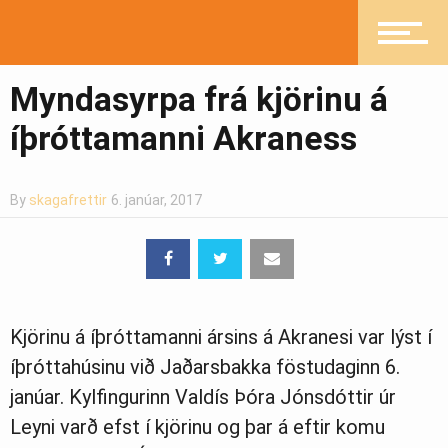
Myndasyrpa frá kjörinu á
íþróttamanni Akraness
By
skagafrettir
6. janúar, 2017
Kjörinu á íþróttamanni ársins á Akranesi var lýst í
íþróttahúsinu við Jaðarsbakka föstudaginn 6.
janúar. Kylfingurinn Valdís Þóra Jónsdóttir úr
Leyni varð efst í kjörinu og þar á eftir komu