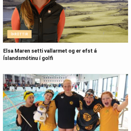
ÍÞRÓTTIR
Elsa Maren setti vallarmet og er efst á
Íslandsmótinu í golfi