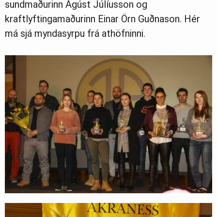
sundmaðurinn Ágúst Júlíusson og
kraftlyftingamaðurinn Einar Örn Guðnason. Hér
má sjá myndasyrpu frá athöfninni.