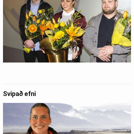
Svipað efni